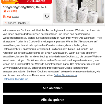
0,01€ sparen
100g/200g/500g/1000g Beutel Har
z-Hochdichte Gips-Pulver, DIY Sku
28 übrig
lptur Form, Vasenherstellung Gussm
5
aterial, Eimer verpacktes Gips-Pulv
,03€
5,04€
er
1
andere Händler
Weiße Gips-Bandage Rolle für Kuns
tprojekte, Bauchformung, Maskenh
Wir verwenden Cookies und ähnliche Technologien auf unserer Website, um Ihnen den
3
,68€
-2%
3,78€
erstellung, Skulpturen, Körperformu
von Ihnen angeforderten Service bereitzustellen und Ihnen das bestmögliche
ng, Bastelarbeiten, Landschaftsmal
3
andere Händler
Webseitenerlebnis zu bieten. Sie können jederzeit nach Ihrer Wahl "Alle ablehnen", "Alle
erei Strukturen und mehr
akzeptieren" oder Ihre Cookie-Einstellungen anpassen. Wenn Sie "Alle akzeptieren"
auswählen, werden wir alle optionalen Cookies setzen, die uns helfen, den
Datenverkehr zu analysieren, erweiterte Funktionen anzubieten und Inhalte und
Anzeigen an Ihr Einkaufserlebnis bei SHEIN anzupassen. Wenn Sie "Alle ablehnen"
auswählen, lassen Sie nur die unbedingt erforderlichen Cookies zu, die unsere Website
zum Laufen bringen. Sie können diese in den Browsereinstellungen deaktivieren, was
jedoch die Funktionalität der Website beeinträchtigen kann. Um mehr über die von uns
verwendeten Cookies zu erfahren und Ihre optionalen Cookie-Einstellungen
anzupassen, wählen Sie bitte "Cookies verwalten". Weitere Informationen darüber, wie
wir die von uns erfassten Daten verarbeiten,
finden Sie in unserer
Datenschutzerklärung.
Alle ablehnen
1
1
EELHOE 1 Set/3D Handform-Klonp
Alle akzeptieren
ulver, geeignet für Paare und Famili
19 übrig
en, DIY-Steinguss-Formset, zum He