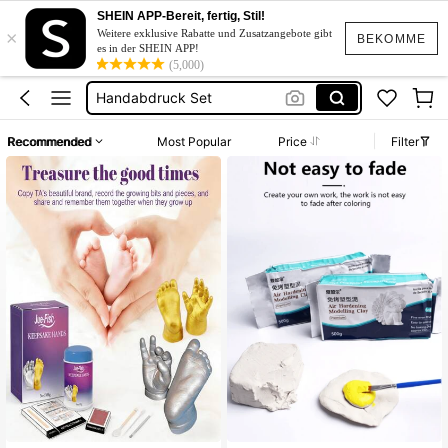
Gipspulver
SHEIN APP-Bereit, fertig, Stil!
×
Giesspulver
Weitere exklusive Rabatte und Zusatzangebote gibt
BEKOMME
es in der SHEIN APP!
Handabdruck Set
(5,000)
Gießpulver
Gibspulver
Recommended
Most Popular
Price
Filter
Gipspulver