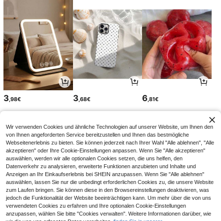
3
3
6
,98€
,68€
,81€
Wir verwenden Cookies und ähnliche Technologien auf unserer Website, um Ihnen den
von Ihnen angeforderten Service bereitzustellen und Ihnen das bestmögliche
Webseitenerlebnis zu bieten. Sie können jederzeit nach Ihrer Wahl "Alle ablehnen", "Alle
akzeptieren" oder Ihre Cookie-Einstellungen anpassen. Wenn Sie "Alle akzeptieren"
auswählen, werden wir alle optionalen Cookies setzen, die uns helfen, den
Datenverkehr zu analysieren, erweiterte Funktionen anzubieten und Inhalte und
Anzeigen an Ihr Einkaufserlebnis bei SHEIN anzupassen. Wenn Sie "Alle ablehnen"
auswählen, lassen Sie nur die unbedingt erforderlichen Cookies zu, die unsere Website
zum Laufen bringen. Sie können diese in den Browsereinstellungen deaktivieren, was
jedoch die Funktionalität der Website beeinträchtigen kann. Um mehr über die von uns
verwendeten Cookies zu erfahren und Ihre optionalen Cookie-Einstellungen
37
2
3
,61€
,78€
,08€
anzupassen, wählen Sie bitte "Cookies verwalten". Weitere Informationen darüber, wie