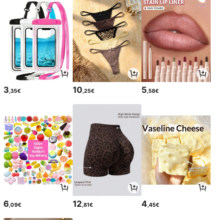
3
10
5
,35€
,25€
,58€
6
12
4
,09€
,81€
,45€