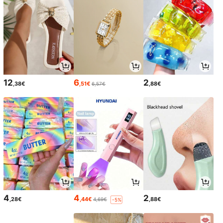
12
6
2
,38€
,51€
,88€
6,57€
4
4
2
,28€
,44€
,88€
4,69€
-5%