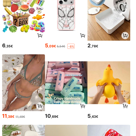
6
5
2
,35€
,09€
,78€
5,54€
-8%
11
10
5
,38€
,69€
,43€
11,49€