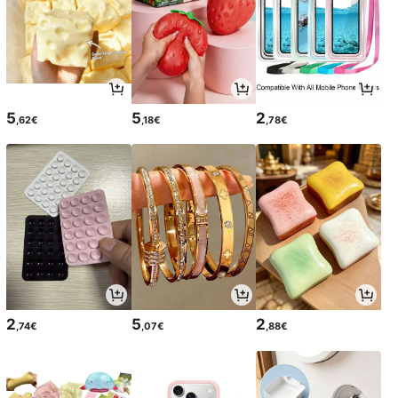
5
5
2
,62€
,18€
,78€
2
5
2
,74€
,07€
,88€