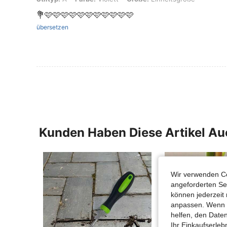
💐🩷🩷🩷🩷🩷🩷🩷🩷🩷🩷🩷
übersetzen
Kunden Haben Diese Artikel A
Wir verwenden Co
angeforderten Ser
können jederzeit 
anpassen. Wenn Si
helfen, den Date
Ihr Einkaufserle