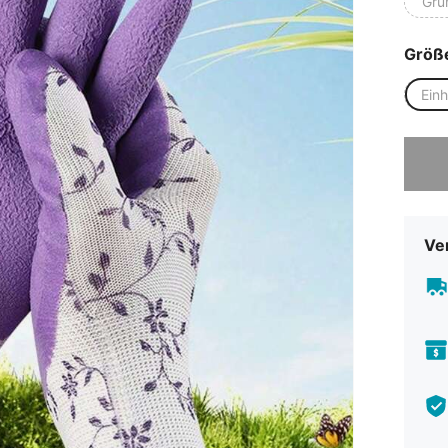
Grü
Größ
Ein
Sorry, d
Ve