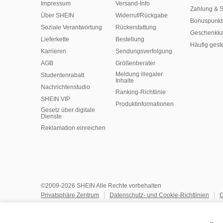
Impressum
Versand-Info
Zahlung & S
Über SHEIN
Widerruf/Rückgabe
Bonuspunkt
Soziale Verantwortung
Rückerstattung
Geschenkka
Lieferkette
Bestellung
Häufig gest
Karrieren
Sendungsverfolgung
AGB
Größenberater
Meldung illegaler
Studentenrabatt
Inhalte
Nachrichtenstudio
Ranking-Richtlinie
SHEIN VIP
​Produktinformationen
Gesetz über digitale
Dienste
Reklamation einreichen
©2009-2026 SHEIN Alle Rechte vorbehalten
Privatsphäre Zentrum
Datenschutz- und Cookie-Richtlinien
C
Allgemeine Geschäftsbedingungen
KI-Richtlinie
Geistiges E
Datenschutzrichtlinien
Empfehlungssystem und personalisierte 