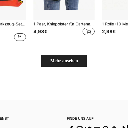
4 Stücke Gartenwerkzeug-Set (inklusive Schaufel, Rechen, Handschaufel, Umtopfmatte), Heimgartenwerkzeuge zum Pflanzen von Blumen, Gemüse, Sukkulenten, Topfpflanzen, Blumenbeeten, Terrasse, Blumentöpfen und Behältern
1 Paar, Kniepolster für Gartenarbeit - Bequemes und kratzfestes Kniepolster für Outdoor-Gartenarbeit
4,98€
2,98€
Mehr ansehen
ENST
FINDE UNS AUF