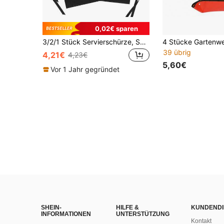
0,02€ sparen
3/2/1 Stück Servierschürze, Servierschürze mit 3 Taschen, wasserdichte und ölresistente Taillenschürze mit Taschen, schwarze Servierhalbschürze mit Taschen für Frauen
39 übrig
4,21€
4,23€
5,60€
Vor 1 Jahr gegründet
SHEIN-
HILFE &
KUNDENDI
INFORMATIONEN
UNTERSTÜTZUNG
Kontakt