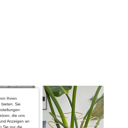
4,79
850
5.9K
4,79
850
5.9K
4,79
850
5.9K
4,79
850
5.9K
4,79
850
5.9K
von Ihnen
 bieten. Sie
nstellungen
etzen, die uns
 und Anzeigen an
 Sie nur die