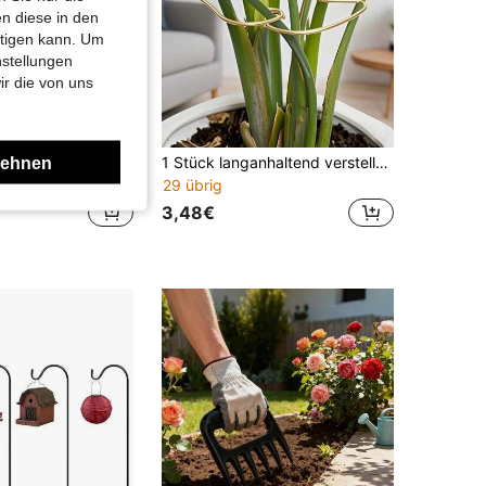
n diese in den
htigen kann. Um
nstellungen
ir die von uns
lehnen
Edelstahl Hand-ergonomischer Zieher mit Buchenholzgriff, manueller Unkrautentferner für Rasen, Garten und Gehwegritzenreinigung
1 Stück langanhaltend verstellbarer Pflanzenstützstab, Gusseisen Pflanzenbefestigungshalterung, dekoratives Werkzeug zur Befestigung von Topfpflanzen Outdoor, Pflanzenstabilitäts-Stützsystem - Metall Kletterpflanzenstütze, fördert gesundes Pflanzenwachstum, Pflanzenstützstruktur | Kletterpflanzenstütze | Metallstabilisator
29 übrig
3,48€