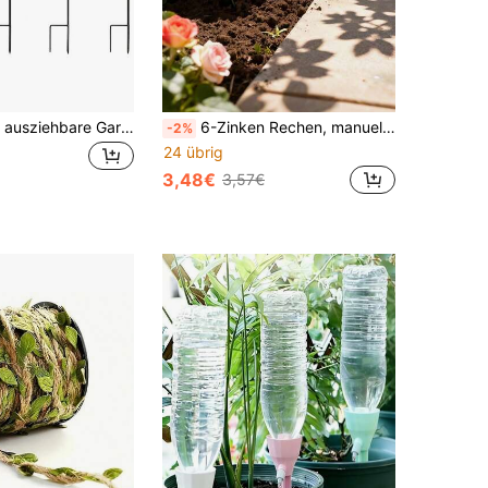
Hirten-Haken, ausziehbare Garten-Pflanzenrankhilfe, Metall-Hänge-Solarleuchte, Vogelfutterhaus, Einmachglas, Weihnachtsbeleuchtung, Laterne, Garten-Rankhilfe und Hochzeitsdekoration
6-Zinken Rechen, manueller Gartenkultivator, geeignet zum Umsetzen, Auflockern des Bodens, Unkrautentfernung und Bodenbearbeitung, Strandwerkzeug, passend für kleine Gärten und Bepflanzung
-2%
24 übrig
3,48€
3,57€