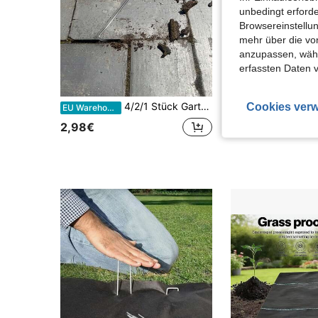
unbedingt erford
Browsereinstellun
mehr über die vo
anzupassen, wähle
erfassten Daten 
Cookies verw
4/2/1 Stück Gartenhelfer Schwerlast Metall Unkraut- und Bodenbearbeitungshaken - scharfe Zähne mit Schutzabdeckungen. Kann effektiv Unkraut, Steine und Moos entfernen - ein langanhaltend Konstruktionswerkzeug für Gartenpflege, Unkrautbekämpfung und Gartenwerkzeuge
EU Warehouse
3,28€
2,98€