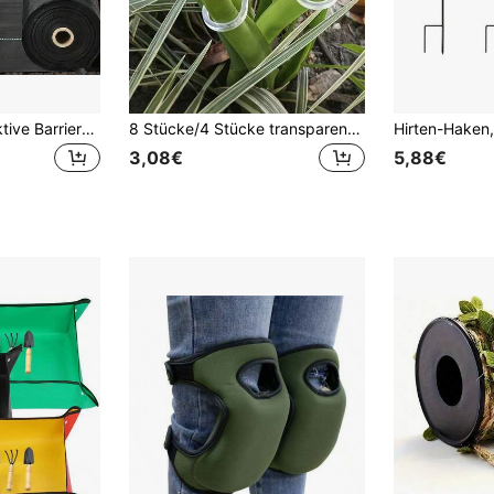
1 Stück atmungsaktive Barriere-Vlies, hochbelastbare Barriere-Vlies, Premium Garten-Landschafts-Kontrollmatte, , geeignet für Garten, Terrasse, Blumenbeet
8 Stücke/4 Stücke transparente Pflanzenhalterungen, Schildkrötenpanzer Bambus Blumenständer, rutschfeste Grünpflanzenhalterungen, Federtrocknungsgestelle - geeignet für verschiedene Pflanzen, verwendbar für Camping/Hochzeit/Gartendekoration/Schlafzimmerdekoration/Raumdekoration/Heimdekoration/Herbstdekoration/Valentinstag/Ostern, Outdoor- und Gartenzubehör>Pflanzenständer & Schutz>Pflanzenkäfige und -halterungen
3,08€
5,88€