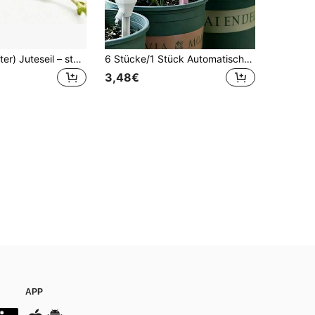
1 Rolle (10 Meter) Juteseil – stark, langanhaltend und verschleißfest, mit natürlichem grünem Blattmuster und vintage, rustikalem Stil. Aus Jute-Faser hergestellt, perfekt für Hochzeiten, Schlafzimmer, Gärten und Partydekorationen. Ein unverzichtbares Feiertags-Accessoire.
6 Stücke/1 Stück Automatischer Bewässerungsständer, Automatisches Bewässerungsgerät für Blumentöpfe, Automatischer Bewässerer für Innen- und Außengärten, Automatische Tropfbewässerungsanlage für Topfpflanzen und Blumen/Garten/Urlaubsbedarf/Gartendekoration Außen
3,48€
APP