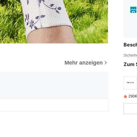
Besc
Sicherh
Mehr anzeigen
Zum 
290K 