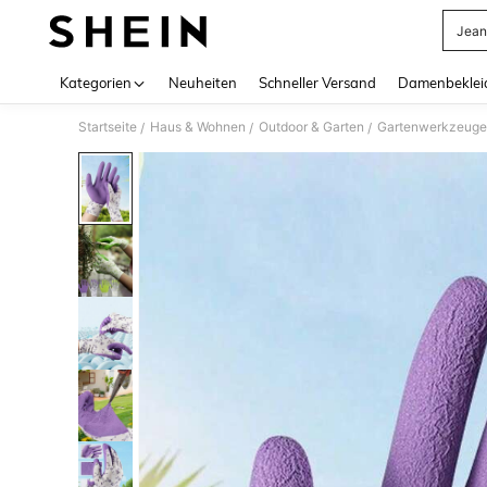
Jean
Use up 
Kategorien
Neuheiten
Schneller Versand
Damenbeklei
Startseite
Haus & Wohnen
Outdoor & Garten
Gartenwerkzeuge
/
/
/