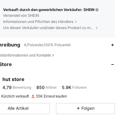
Verkauft durch den gewerblichen Verkäufer: SHEIN
Versendet von SHEIN
Informationen und Pflichten des Händlers
Um diesen Verkäufer und/oder dieses Produkt zu melden
hreibung
A,Polyester,100% Polyamid
4,79
850
5.9K
eitsinformationen und Kontakte
Store
4,79
850
5.9K
hut store
4,79
850
5.9K
Bewertung
Artikel
Follower
s***r
bezahlt
Vor 1 Tag
Kürzlich verkauft
55K Erneut kaufen
4,79
850
5.9K
Alle Artikel
Folgen
4,79
850
5.9K