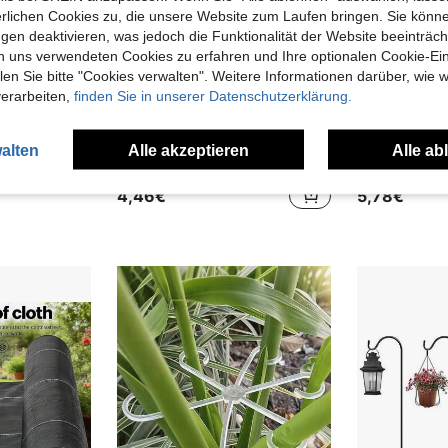
erlichen Cookies zu, die unsere Website zum Laufen bringen. Sie könne
gen deaktivieren, was jedoch die Funktionalität der Website beeinträc
n uns verwendeten Cookies zu erfahren und Ihre optionalen Cookie-Ei
n Sie bitte "Cookies verwalten". Weitere Informationen darüber, wie w
verarbeiten,
finden Sie in unserer Datenschutzerklärung.
alten
Alle akzeptieren
Alle ab
Verstellbare wiederverwendbare Gartenpflanzenbinder, verdicktes Klettband, starker Kletterpflanzen-Stützriemen, geeignet für Tomatenreben, unverzichtbares Gartenwerkzeug für Innen-/Außenbereich und Kabelmanagement zu Hause
2 Stücke weiße Außenwasser-Tank Blattschutz-Netzabdeckungen - Insekten- und Blattschutz für Garten, Rasen und Außenwasserfässer, strapazierfähige Polyester-Filterabdeckungen mit einfacher Installation, Gartenwasserschutz | Netzabdeckungsdesign | strapazierfähiges Netzgewebe
12 übrig
24 übrig
4,46€
5,78€