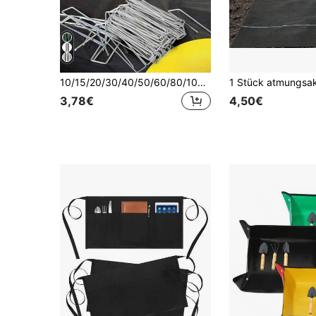
10/15/20/30/40/50/60/80/100 Stück U-förmige verzinkte Gartenlandschaft Sicherheitsnägel - Rasenstoff Pflanzzubehör, inklusive Garten- und Balkonzubehör
3,78€
4,50€