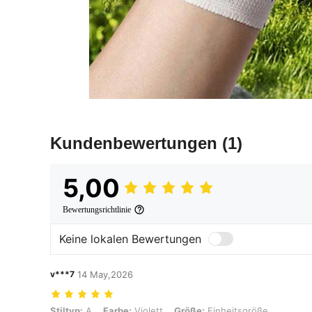
Kundenbewertungen
(1)
5,00
Bewertungsrichtlinie
Keine lokalen Bewertungen
v***7
14 May,2026
Stiltyp: A, Farbe: Violett, Größe: Einheitsgröße
Stiltyp:
A
Farbe:
Violett
Größe:
Einheitsgröße