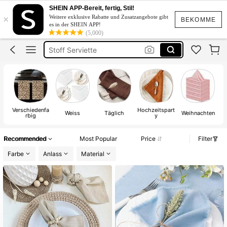
Servietten
SHEIN APP-Bereit, fertig, Stil!
×
Weitere exklusive Rabatte und Zusatzangebote gibt
Stoffservietten
BEKOMME
es in der SHEIN APP!
(5,000)
Stoff Serviette
Geschirrhandtücher
Serviette Hochzeit
Servietten
Verschiedenfa
Hochzeitspart
Weiss
Täglich
Weihnachten
rbig
y
Recommended
Most Popular
Price
Filter
Farbe
Anlass
Material