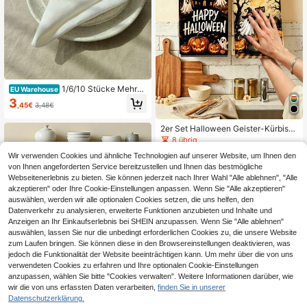
1/6/10 Stücke Mehrgr
EU Warehouse
ößen einfarbig weiße hautfreundlic
3
,45€
3,48€
he gewaschene Baumwollserviette
n, geeignet für Feiertage und Hochz
eiten
2er Set Halloween Geister-Kürbis-
Muster Küchen-Spültuch, Badetuc
8 übrig
h, Handtuch, Küchen-Deko-Tuch,
5
Wir verwenden Cookies und ähnliche Technologien auf unserer Website, um Ihnen den
maschinenwaschbar, Tisch-Deko,
,18€
Geburtstagsgeschenk, Einweihungs
von Ihnen angeforderten Service bereitzustellen und Ihnen das bestmögliche
geschenk, Heim-Deko, Küchenzub
Webseitenerlebnis zu bieten. Sie können jederzeit nach Ihrer Wahl "Alle ablehnen", "Alle
ehör, Party-Geschenk, Halloween-
akzeptieren" oder Ihre Cookie-Einstellungen anpassen. Wenn Sie "Alle akzeptieren"
Deko, Halloween-Zubehör, Winter-
auswählen, werden wir alle optionalen Cookies setzen, die uns helfen, den
Deko
Datenverkehr zu analysieren, erweiterte Funktionen anzubieten und Inhalte und
Anzeigen an Ihr Einkaufserlebnis bei SHEIN anzupassen. Wenn Sie "Alle ablehnen"
auswählen, lassen Sie nur die unbedingt erforderlichen Cookies zu, die unsere Website
zum Laufen bringen. Sie können diese in den Browsereinstellungen deaktivieren, was
jedoch die Funktionalität der Website beeinträchtigen kann. Um mehr über die von uns
verwendeten Cookies zu erfahren und Ihre optionalen Cookie-Einstellungen
anzupassen, wählen Sie bitte "Cookies verwalten". Weitere Informationen darüber, wie
wir die von uns erfassten Daten verarbeiten,
finden Sie in unserer
Datenschutzerklärung.