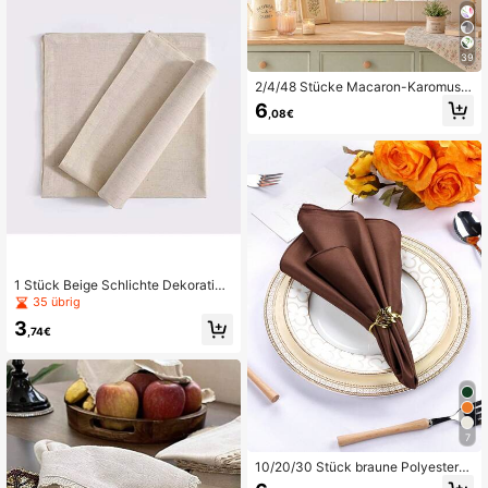
39
2/4/48 Stücke Macaron-Karomuste
r-Wildblumen-Muster Küchentüche
6
,08€
r - Ultra weich, hochsaugfähige Pol
yester-Geschirrtücher und Handtüc
her, perfekt für Feiertagsdekoration,
Küchendekoration, Partydekoration
1 Stück Beige Schlichte Dekorative
Serviette Im Nordischen Stil
35 übrig
3
,74€
7
10/20/30 Stück braune Polyesterst
off-Servietten, waschbare und wie