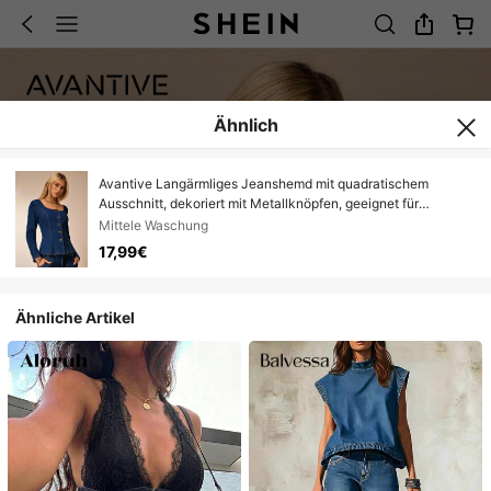
Ähnlich
Avantive Langärmliges Jeanshemd mit quadratischem
Ausschnitt, dekoriert mit Metallknöpfen, geeignet für
Winter/Herbst, Ausgehen, Geburtstag, Casual,
Mittele Waschung
Millennium/2000/90er Jahre, Western-Stil Damen, Club,
17,99€
Büro, Cocktails, Retro, Rave Festival, Fun, Klassisch, Old
Money, Streetwear, Workwear, Junggesellinnenabschied,
Konzert, Basic, Ausgehen, Elegant, Casual
Ähnliche Artikel