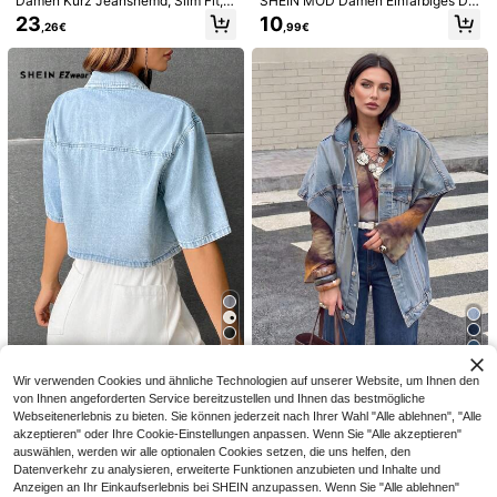
Damen Kurz Jeanshemd, Slim Fit,
SHEIN MOD Damen Einfarbiges De
mittlere Stretch, geraffte Taille, Kur
nim Top mit quadratischem Aussch
23
10
,26€
,99€
zarm, Metallknopf, Vintage Stil Läs
nitt, asymmetrischem Saum und fig
sig Top Sommer
urbetonter Passform ohne Ärmel
4
Livesso
#Auffällige Jorts
Livesso Damen Blau Baumwolle De
DAZY Damen Denim Shorts mit Sch
nim Top mit Bindeband vorne und g
leifenstickerei
25
20
,81€
-1%
26,23€
,78€
ekreuztem Ausschnitt für Pendeln u
nd Bürokleidung, Sommer
6
SHEIN EZwear Denim Hemd mit Fli
Modische, vielseitige, locker sitzen
Wir verwenden Cookies und ähnliche Technologien auf unserer Website, um Ihnen den
cken, Tasche, Drop Shoulder
de Denim Jacke mit Umlegekrage
18
26
von Ihnen angeforderten Service bereitzustellen und Ihnen das bestmögliche
,80€
,49€
26,72€
n, einzigartiges Design mit Kurzarm
Webseitenerlebnis zu bieten. Sie können jederzeit nach Ihrer Wahl "Alle ablehnen", "Alle
Denim Jacke für den Alltag im Som
akzeptieren" oder Ihre Cookie-Einstellungen anpassen. Wenn Sie "Alle akzeptieren"
mer
auswählen, werden wir alle optionalen Cookies setzen, die uns helfen, den
Datenverkehr zu analysieren, erweiterte Funktionen anzubieten und Inhalte und
Anzeigen an Ihr Einkaufserlebnis bei SHEIN anzupassen. Wenn Sie "Alle ablehnen"