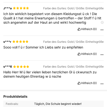
J***a
Farbe des Gurtes: Gold / Größe: Einheitsgröße
Ich
bin
wirklich
begeistert
von
diesem
Kleidungsst
ü
ck
!
Die
Qualit
ä
t
hat
meine
Erwartungen
ü
bertroffen
–
der
Stoff
f
ü
hlt
sich
angenehm
auf
der
Haut
an
und
wirkt
hochwertig
verarbeitet
.
Auch
die
Passform
ist
super
,
es
sitzt
genau
wie
Hilfreich
(0)
beschrieben
und
schmeichelt
der
Figur
.
s***r
Farbe des Gurtes: Gold / Größe: Einheitsgröße
Sooo
voll
f
ü
r
Sommer
ich
Liebs
sehr
zu
empfehlen
Hilfreich
(0)
s***6
Farbe des Gurtes: Gold / Größe: Einheitsgröße
Hallo
Herr
M
ü
ller
vielen
lieben
herzlichen
Gl
ü
ckwunsch
zu
deinem
heutigen
Ehrentag
w
ü
nsche
Hilfreich
(0)
Produktdetails
Festivals:
Täglich, Die Schule beginnt wieder!