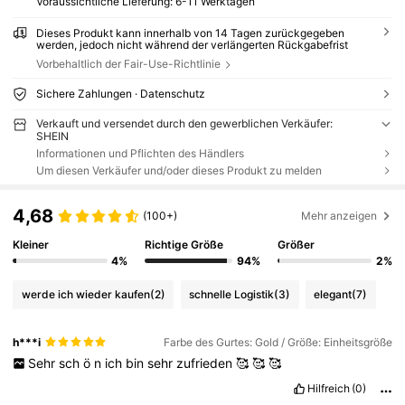
Voraussichtliche Lieferung:
6-11 Werktagen
Dieses Produkt kann innerhalb von 14 Tagen zurückgegeben
werden, jedoch nicht während der verlängerten Rückgabefrist
Vorbehaltlich der Fair-Use-Richtlinie
Sichere Zahlungen · Datenschutz
Verkauft und versendet durch den gewerblichen Verkäufer:
SHEIN
Informationen und Pflichten des Händlers
Um diesen Verkäufer und/oder dieses Produkt zu melden
4,68
(100+)
Mehr anzeigen
Kleiner
Richtige Größe
Größer
4%
94%
2%
werde ich wieder kaufen
(2)
schnelle Logistik
(3)
elegant
(7)
h***i
Farbe des Gurtes: Gold / Größe: Einheitsgröße
Sehr
sch
ö
n
ich
bin
sehr
zufrieden
🥰
🥰
🥰
Hilfreich
(0)