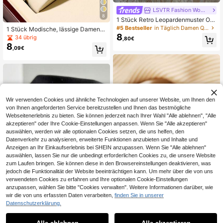
LSVTR Fashion Women's Watch Store
8
1 Stück Retro Leopardenmuster Ov
al Kleines Zifferblatt Armbanduhr fü
#5 Bestseller
in Täglich Damen Quarzuhren
1 Stück Modische, lässige Damenu
r Frauen, elegante goldfarbene Qua
8
hr mit Diamant-besetztem Zifferblat
34 übrig
,80€
rz Schmuck Armbanduhr für den tä
t mit römischen Ziffern, elegantes Q
8
glichen Gebrauch, Party & Geschen
,09€
uarzwerk, Armbanduhr, ohne Uhren
k, LSVTR
box
Wir verwenden Cookies und ähnliche Technologien auf unserer Website, um Ihnen den
von Ihnen angeforderten Service bereitzustellen und Ihnen das bestmögliche
Webseitenerlebnis zu bieten. Sie können jederzeit nach Ihrer Wahl "Alle ablehnen", "Alle
akzeptieren" oder Ihre Cookie-Einstellungen anpassen. Wenn Sie "Alle akzeptieren"
auswählen, werden wir alle optionalen Cookies setzen, die uns helfen, den
Datenverkehr zu analysieren, erweiterte Funktionen anzubieten und Inhalte und
Anzeigen an Ihr Einkaufserlebnis bei SHEIN anzupassen. Wenn Sie "Alle ablehnen"
auswählen, lassen Sie nur die unbedingt erforderlichen Cookies zu, die unsere Website
zum Laufen bringen. Sie können diese in den Browsereinstellungen deaktivieren, was
jedoch die Funktionalität der Website beeinträchtigen kann. Um mehr über die von uns
verwendeten Cookies zu erfahren und Ihre optionalen Cookie-Einstellungen
anzupassen, wählen Sie bitte "Cookies verwalten". Weitere Informationen darüber, wie
7
wir die von uns erfassten Daten verarbeiten,
finden Sie in unserer
38
LIANDU Damen-Mode Kreative Mul
Datenschutzerklärung.
tifunktionale Kompakte Einzigartige
19 übrig
KABOSEN
Quarz-Uhr, Geeignet für den täglich
10
,24€