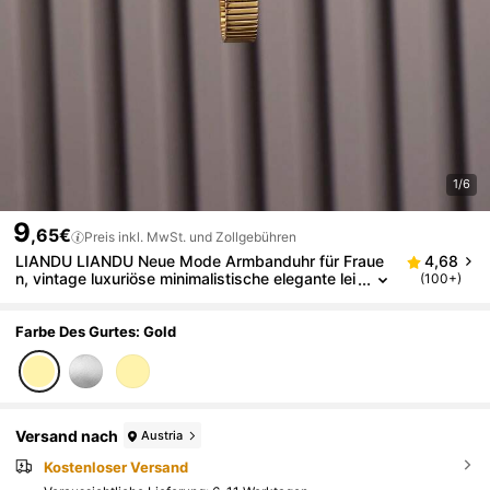
1/6
9
,65€
Preis inkl. MwSt. und Zollgebühren
LIANDU LIANDU Neue Mode Armbanduhr für Fraue
4,68
n, vintage luxuriöse minimalistische elegante lei
(100+)
chte vielseitige Quarzuhr, geeignet für den tägli
chen Gebrauch, Geburtstagsgeschenk, Party, Feierl
ichkeiten, ideales Geschenk für sich selbst oder Fre
Farbe Des Gurtes: Gold
unde
Versand nach
Austria
Kostenloser Versand