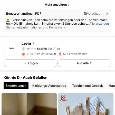
Mehr anzeigen
Benutzerhandbuch PDF
Vorschau
- Verschlucken kann schwere Verletzungen oder den Tod verursach
en. - Die Einnahme kann innerhalb von 2 Stunden schwere innere Verät
...
Alle anzeigen
zungen verursachen. - Suchen Sie sofort einen Arzt auf, wenn eine Batt
Sicherheitsinformationen und Kontakte
erie verschluckt oder in den Körper eingeführt wurde. - Bewahren Sie n
eue und gebrauchte Batterien außerhalb der Reichweite von Kindern au
f. - Stellen Sie sicher, dass das Batteriefach immer fest verschlossen ist.
Levin
18K Follower
4,81
m***m
bezahlt
Vor 1 Tag
180K Kürzlich verkauft
57K Erneut kaufen
18K Follower
4,81
Folgen
Alle Artikel
Könnte Dir Auch Gefallen
18K Follower
4,81
Empfehlungen
Kleidungs-Accessoires
Taschen und Gepäck
Hau
18K Follower
4,81
18K Follower
4,81