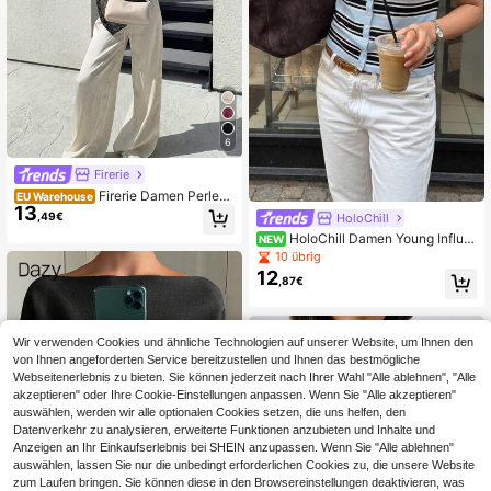
6
Firerie
Firerie Damen Perlen
EU Warehouse
13
Hohldekoration asymmetrische Stol
,49€
HoloChill
a, Frühling/Sommer
HoloChill Damen Young Influe
NEW
ncer Lässig Style gestrickter gestrei
10 übrig
fter Kurzarm-Cardigan, Revers Kno
12
,87€
pfleiste reguläre Länge Top, hohe El
astizität Retro-Stil Alltagskleidung,
Herbst Lässig 2026 Neuerscheinun
g, Herbst Top Damen Herbst/Winter
Wir verwenden Cookies und ähnliche Technologien auf unserer Website, um Ihnen den
Ausflug Top Damen elegantes Top
von Ihnen angeforderten Service bereitzustellen und Ihnen das bestmögliche
Herbstkleidung Schulanfang Home
coming Herbst/Winter
Webseitenerlebnis zu bieten. Sie können jederzeit nach Ihrer Wahl "Alle ablehnen", "Alle
akzeptieren" oder Ihre Cookie-Einstellungen anpassen. Wenn Sie "Alle akzeptieren"
auswählen, werden wir alle optionalen Cookies setzen, die uns helfen, den
Datenverkehr zu analysieren, erweiterte Funktionen anzubieten und Inhalte und
Anzeigen an Ihr Einkaufserlebnis bei SHEIN anzupassen. Wenn Sie "Alle ablehnen"
auswählen, lassen Sie nur die unbedingt erforderlichen Cookies zu, die unsere Website
zum Laufen bringen. Sie können diese in den Browsereinstellungen deaktivieren, was