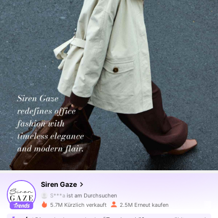
1.2M Follower
4,77
Siren Gaze
S***a
ist am Durchsuchen
1.2M Follower
4,77
5.7M Kürzlich verkauft
2.5M Erneut kaufen