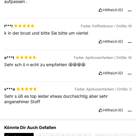
aufpassen
.
Hilfreich
(0)
1.2M Follower
4,77
l***l
Farbe: Kaffeebraun / Größe: M
k
in
der
brust
und
bitte
Sie
bitte
um
viertel
1.2M Follower
4,77
Hilfreich
(0)
a***t
Farbe: Aprikosenfarben / Größe: M
Sehr
sch
ö
n
echt
zu
empfehlen
🤩🤩🤩🤩
Hilfreich
(0)
v***a
Farbe: Aprikosenfarben / Größe: S
Sehr
s
üß
es
top
leider
etwas
durchsichtig
aber
sehr
angenehmer
Stoff
Hilfreich
(0)
Könnte Dir Auch Gefallen