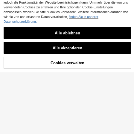
jedoch die Funktionalität der Website beeinträchtigen kann. Um mehr über die von uns
verwendeten Cookies zu erfahren und Ihre optionalen Cookie-Einstellungen
anzupassen, wählen Sie bitte "Cookies verwalten". Weitere Informationen darüber, wie
17
wir die von uns erfassten Daten verarbeiten,
finden Sie in unserer
Datenschutzerklärung.
Dazy SPICE
DAZY Damen Einfarbi
EU Warehouse
Alle ablehnen
19
ges figurbetontes Casual Elegant St
,79€
rick-Top mit Bootsausschnitt und H
LYSMO
albarm, Herbst/Winter
LYSMO Damen Kontrast-Spitze La
Alle akzeptieren
ngarm einreihige Mode dünne Stric
#2 Bestseller
in Bescheidener Chic Damen Strickwaren
kjacke
13
,99€
Cookies verwalten
ZUM WARENKORB HINZUFÜGEN
18