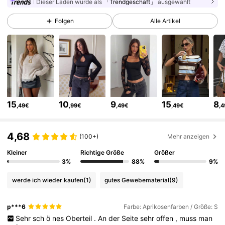
Dieser Laden wurde als
「Trendgeschäft」
ausgewählt
1.2M Follower
4,77
Folgen
Alle Artikel
1.2M Follower
4,77
1.2M Follower
4,77
15
10
9
15
8
,49€
,99€
,49€
,49€
,
1.2M Follower
4,77
4,68
(100+)
Mehr anzeigen
1.2M Follower
4,77
Kleiner
Richtige Größe
Größer
3%
88%
9%
werde ich wieder kaufen
(1)
gutes Gewebematerial
(9)
1.2M Follower
4,77
p***6
Farbe: Aprikosenfarben / Größe: S
Sehr
sch
ö
nes
Oberteil
.
An
der
Seite
sehr
offen
,
muss
man
1.2M Follower
4,77