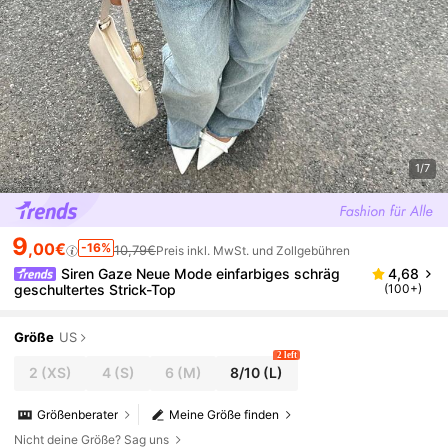
1/7
9
,00€
-16%
10,79€
Preis inkl. MwSt. und Zollgebühren
Siren Gaze Neue Mode einfarbiges schräg
4,68
geschultertes Strick-Top
(100+)
Größe
US
2 left
2
(XS)
4
(S)
6
(M)
8/10
(L)
Größenberater
Meine Größe finden
Nicht deine Größe? Sag uns