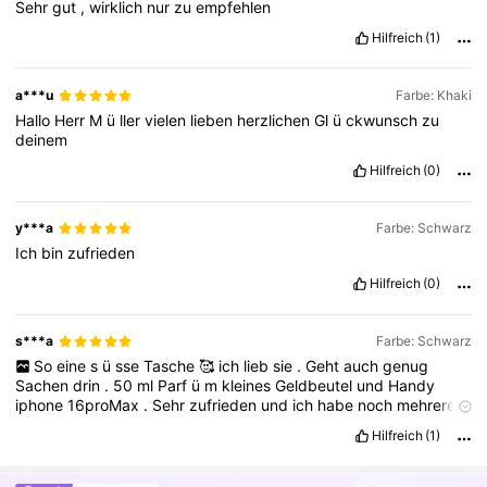
Sehr
gut
,
wirklich
nur
zu
empfehlen
Hilfreich
(1)
a***u
Farbe: Khaki
Hallo
Herr
M
ü
ller
vielen
lieben
herzlichen
Gl
ü
ckwunsch
zu
deinem
Hilfreich
(0)
y***a
Farbe: Schwarz
Ich
bin
zufrieden
Hilfreich
(0)
s***a
Farbe: Schwarz
So
eine
s
ü
sse
Tasche
🥰
ich
lieb
sie
.
Geht
auch
genug
Sachen
drin
.
50
ml
Parf
ü
m
kleines
Geldbeutel
und
Handy
iphone
16proMax
.
Sehr
zufrieden
und
ich
habe
noch
mehrere
Farben
bestellt
🥰🥰🥰
Hilfreich
(1)