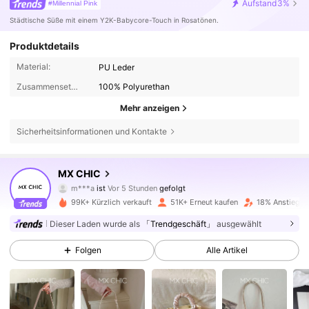
Aufstand
3%
#Millennial Pink
Städtische Süße mit einem Y2K-Babycore-Touch in Rosatönen.
Produktdetails
Material:
PU Leder
Zusammensetzung:
100% Polyurethan
Mehr anzeigen
Sicherheitsinformationen und Kontakte
52K Follower
4,83
MX CHIC
m***a
ist
Vor 5 Stunden
gefolgt
h***r
ist am Durchsuchen
99K+ Kürzlich verkauft
51K+ Erneut kaufen
18% Anstieg d
52K Follower
4,83
Dieser Laden wurde als
「Trendgeschäft」
ausgewählt
Folgen
Alle Artikel
52K Follower
4,83
52K Follower
4,83