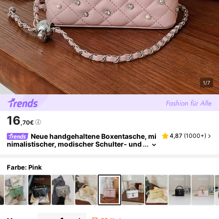
1/7
16
,70€
Neue handgehaltene Boxentasche, mi
4,87
(
1000+
)
nimalistischer, modischer Schulter- und
Umhängetasche
Farbe: Pink