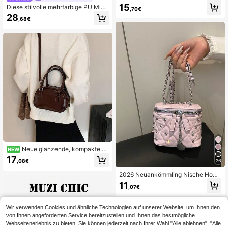
esteppte Reißverschluss kleine qua
15
Diese stilvolle mehrfarbige PU Mini
,70€
dratische Handtasche, vielseitige S
-Handtasche verfügt über einen ver
28
chulter Umhängetasche für Frauen,
,68€
goldeten Metallbügel und eignet sic
Pink
h für formelle Anlässe wie Arbeit, Ve
ranstaltungen und den täglichen Ge
brauch. Sie ist eine ideale Wahl für j
unge Frauen.
Neue glänzende, kompakte un
NEW
d exquisite Mini-Oval-Handtasche f
17
26
,08€
ür Damen, geeignet für tägliches Ei
nkaufen und Dating-Outfits
2026 Neuankömmling Nische Hoch
wertige Make-up Box, Mini Lippens
11
,07€
tift Tasche, Damen Mini Mode Hand
tasche & Umhängetasche, Glänzen
de Box Clutch
Wir verwenden Cookies und ähnliche Technologien auf unserer Website, um Ihnen den
von Ihnen angeforderten Service bereitzustellen und Ihnen das bestmögliche
Webseitenerlebnis zu bieten. Sie können jederzeit nach Ihrer Wahl "Alle ablehnen", "Alle