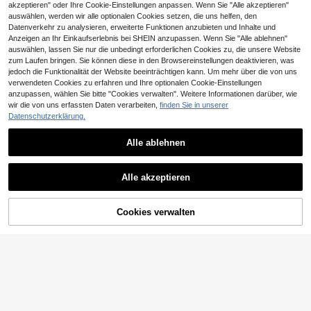
akzeptieren" oder Ihre Cookie-Einstellungen anpassen. Wenn Sie "Alle akzeptieren"
auswählen, werden wir alle optionalen Cookies setzen, die uns helfen, den
Datenverkehr zu analysieren, erweiterte Funktionen anzubieten und Inhalte und
Anzeigen an Ihr Einkaufserlebnis bei SHEIN anzupassen. Wenn Sie "Alle ablehnen"
auswählen, lassen Sie nur die unbedingt erforderlichen Cookies zu, die unsere Website
zum Laufen bringen. Sie können diese in den Browsereinstellungen deaktivieren, was
jedoch die Funktionalität der Website beeinträchtigen kann. Um mehr über die von uns
verwendeten Cookies zu erfahren und Ihre optionalen Cookie-Einstellungen
anzupassen, wählen Sie bitte "Cookies verwalten". Weitere Informationen darüber, wie
wir die von uns erfassten Daten verarbeiten,
finden Sie in unserer
Datenschutzerklärung.
14
Boston-Kissen-Handtasche i
NEW
Alle ablehnen
m Vintage-Klassikstil mit kontrastie
15
,16€
rendem Saum, Nieten-Dekor, Litchi
-Textur, verstellbarem Schultergurt,
Nicekee
Multi-Way-Trageoption, Reißversch
Alle akzeptieren
luss, kleine vielseitige modische Zyl
Elegante, raffinierte und stilvolle kle
inder-Tasche für Alltag, Pendeln, S
ine quadratische Tasche, vielseitige
2 übrig
hopping und Dates, lässige Schulter
hochwertige Schultertasche, in me
16
Cookies verwalten
- und Umhängetasche
ZUM WARENKORB HINZUFÜGEN
hreren Farboptionen erhältlich
,21€