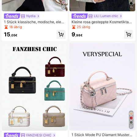
52K Follower
4,83
15
Nydia
LILI Lumen chic
1 Stück klassische, modische, eleg
Kleine rosa gesteppte Kosmetiktasc
ante einfarbige neue Handtasche,
he mit kurzen Griffen und goldfarbe
18 übrig
25 übrig
minimalistischer, stilvoller Schulter-
nen Beschlägen, Mini-Handtasche,
15
9
und Umhängetasche
geeignet für Dates und den tägliche
,05€
,98€
n Gebrauch
27
1 Stück Mode PU Diamant Muster g
FANZHESI CHIC