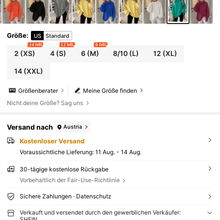
Größe
:
US
Standard
14 left
12 left
6 left
2
(XS)
4
(S)
6
(M)
8/10
(L)
12
(XL)
14
(XXL)
Größenberater
Meine Größe finden
Nicht deine Größe? Sag uns
Versand nach
Austria
Kostenloser Versand
Voraussichtliche Lieferung:
11 Aug. - 14 Aug.
30-tägige kostenlose Rückgabe
Vorbehaltlich der Fair-Use-Richtlinie
Sichere Zahlungen · Datenschutz
Verkauft und versendet durch den gewerblichen Verkäufer:
SHEIN