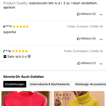
11K Follower
Product Quality:
kedvencem
lett
m
á
r
3
sz
í
nben
rendeltem
.
4,78
ajanlom
Hilfreich
(3)
11K Follower
4,78
b***1
Farbe: Schwarz / Größe: M
superbe
Hilfreich
(3)
j***a
Farbe: Dunkelgrün / Größe: M
Sehr
sch
ö
n
😻
Hilfreich
(1)
Könnte Dir Auch Gefallen
Empfehlungen
Unterwäsche & Nachtwäsche
Kleidungs-Accessoire