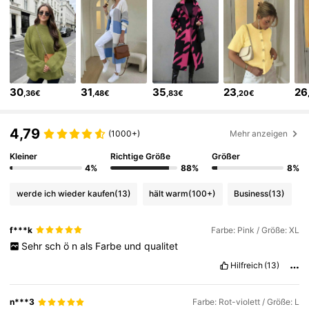
11K Follower
4,78
11K Follower
4,78
30
31
35
23
26
,36€
,48€
,83€
,20€
11K Follower
4,78
4,79
(1000+)
Mehr anzeigen
11K Follower
4,78
Kleiner
Richtige Größe
Größer
4%
88%
8%
11K Follower
4,78
werde ich wieder kaufen
(13)
hält warm
(100+)
Business
(13)
f***k
Farbe: Pink / Größe: XL
11K Follower
4,78
Sehr
sch
ö
n
als
Farbe
und
qualitet
Hilfreich
(13)
11K Follower
4,78
n***3
Farbe: Rot-violett / Größe: L