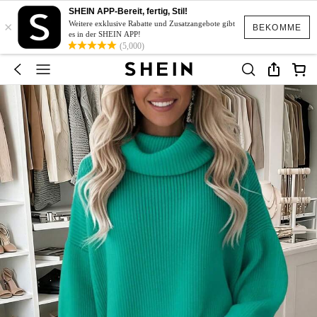
SHEIN APP-Bereit, fertig, Stil!
×
Weitere exklusive Rabatte und Zusatzangebote gibt
BEKOMME
es in der SHEIN APP!
(5,000)