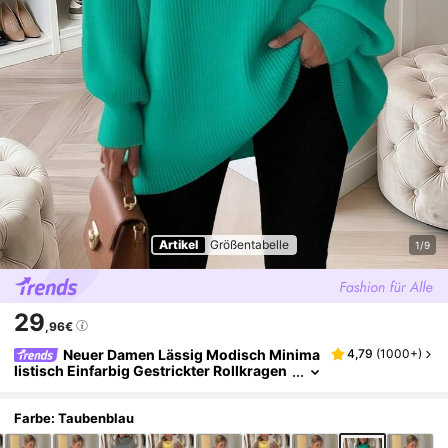
Artikel
Größentabelle
1/9
29
,96€
Neuer Damen Lässig Modisch Minima
4,79
(
1000+
)
listisch Einfarbig Gestrickter Rollkragen
pullover, Herbst/Winter
Farbe: Taubenblau