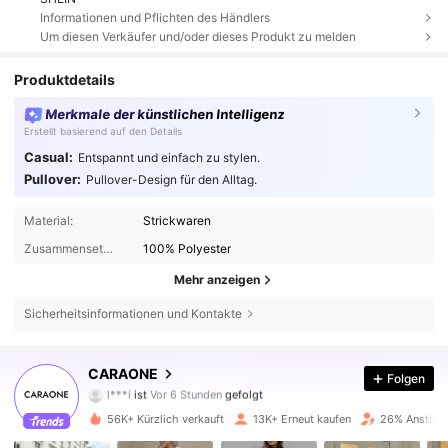
Informationen und Pflichten des Händlers
Um diesen Verkäufer und/oder dieses Produkt zu melden
Produktdetails
Merkmale der künstlichen Intelligenz
Erstellt basierend auf den Details
Casual:
Entspannt und einfach zu stylen.
Pullover:
Pullover-Design für den Alltag.
Material:
Strickwaren
Zusammensetzung:
100% Polyester
Mehr anzeigen
Sicherheitsinformationen und Kontakte
11K Follower
4,78
CARAONE
Folgen
l***i
ist
Vor 6 Stunden
gefolgt
p***a
ist am Durchsuchen
11K Follower
4,78
56K+ Kürzlich verkauft
13K+ Erneut kaufen
26% Anstieg 