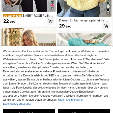
5
6
EMERY ROSE Rollkra
EU Warehouse
gen Pullover mit Schulterausschnitt
22
Damen Einfacher gerippter einfarbi
,39€
und Pointelle-Strick, Langarm Top
ger lässiger koreanischer strukturier
29
Strick Pullover für Herbst und Winte
,69€
ter Pendler-Pullover mit Stehkrage
r
n, Reißverschluss, halber Knopfleist
e, langen Ärmeln, gelb, Herbst
Wir verwenden Cookies und ähnliche Technologien auf unserer Website, um Ihnen den
von Ihnen angeforderten Service bereitzustellen und Ihnen das bestmögliche
Webseitenerlebnis zu bieten. Sie können jederzeit nach Ihrer Wahl "Alle ablehnen", "Alle
akzeptieren" oder Ihre Cookie-Einstellungen anpassen. Wenn Sie "Alle akzeptieren"
auswählen, werden wir alle optionalen Cookies setzen, die uns helfen, den
Datenverkehr zu analysieren, erweiterte Funktionen anzubieten und Inhalte und
Anzeigen an Ihr Einkaufserlebnis bei SHEIN anzupassen. Wenn Sie "Alle ablehnen"
auswählen, lassen Sie nur die unbedingt erforderlichen Cookies zu, die unsere Website
zum Laufen bringen. Sie können diese in den Browsereinstellungen deaktivieren, was
jedoch die Funktionalität der Website beeinträchtigen kann. Um mehr über die von uns
verwendeten Cookies zu erfahren und Ihre optionalen Cookie-Einstellungen
anzupassen, wählen Sie bitte "Cookies verwalten". Weitere Informationen darüber, wie
7
wir die von uns erfassten Daten verarbeiten,
finden Sie in unserer
12
EMERY ROSE Rollkra
Datenschutzerklärung.
EU Warehouse
gen Fledermausärmel Pullover, Lan
21
Einfarbiger lässiger Pullover für den
,99€
garm Strick Top Pullover für Herbst
Herbst