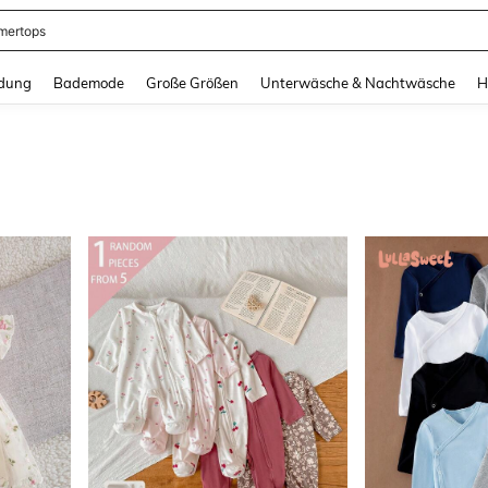
ertops
and down arrow keys to navigate search Zuletzt gesucht and Suche und Finde. Pr
dung
Bademode
Große Größen
Unterwäsche & Nachtwäsche
H