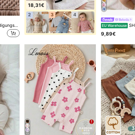
18,31€
2
3
4
Bebeilu
SHEIN Baby Name Ankündigungsschild für Krankenhaus "Hallo Welt" Neugeborenen Schild Babyparty Geschenk Holzscheiben Meilenstein Karte Foto Requisit
SHEIN Neugebor
EU Warehouse
9,89€
13