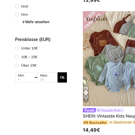
Midi-
Mini
Mehr ansehen
Preisklasse (EUR)
Unter 10€
10€ – 15€
Über 15€
Min:
Max:
Ok
5
Vintaside Kids
#9 Bestseller
14,49€