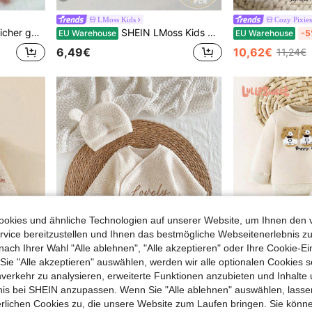
LMoss Kids
Cozy Pixies
hen, vielseitig einsetzbar für Herbst/Winter
SHEIN LMoss Kids Neugeborenes Baby Blumenmuster Träger-Romper geeignet für den Sommer
EU Warehouse
EU Warehouse
-5
6,49€
10,62€
11,24€
okies und ähnliche Technologien auf unserer Website, um Ihnen den 
vice bereitzustellen und Ihnen das bestmögliche Webseitenerlebnis zu
nach Ihrer Wahl "Alle ablehnen", "Alle akzeptieren" oder Ihre Cookie-Ei
e "Alle akzeptieren" auswählen, werden wir alle optionalen Cookies s
6
nverkehr zu analysieren, erweiterte Funktionen anzubieten und Inhalte
0,38€ sparen
bnis bei SHEIN anzupassen. Wenn Sie "Alle ablehnen" auswählen, lassen
erlichen Cookies zu, die unsere Website zum Laufen bringen. Sie könne
Neugeborenen Baby Outfit, weiche Fleece Nachtwäsche, Jumpsuit mit süßer englischer Stickerei, Langarm Romper mit Füßlingen und niedlichem Bärchen Ohr Hut, 2 Stücke Set, lässige Hauskleidung für Herbst/Winter
Lullasweet
EU Warehouse
-2%