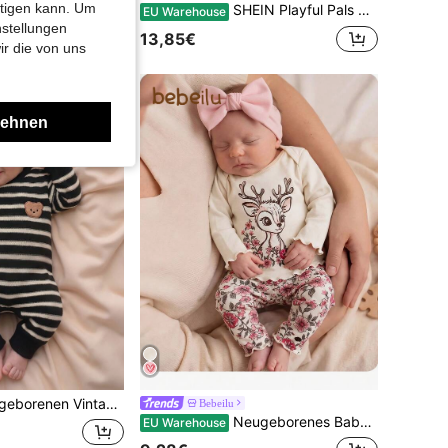
htigen kann. Um
 Bär besticktem Sweatshirt und passender bequemer langer Lässig Hose, 2 Stücke
SHEIN Playful Pals Baby Mädchen Kleid für Neugeborene mit Rüschenbesatz und Lagensaum und zusätzlichem Stirnband
EU Warehouse
nstellungen
13,85€
ir die von uns
lehnen
opf-Bodysuit, Bär 3D-Applikations-Dekor, regulär ohne Futter, minimalistischer Baby-Bodysuit, geeignet für Vollmond-Fotoshootings, Ausflüge, Frühling und Herbst, passt für Neugeborene von 0-9 Monaten
Bebeilu
Neugeborenes Baby Mädchen Frühling/Herbst süßer Cartoon Hirsch & Blume Muster Langarm T-Shirt mit Rüschensaum und lange Hose Pyjama Set
EU Warehouse