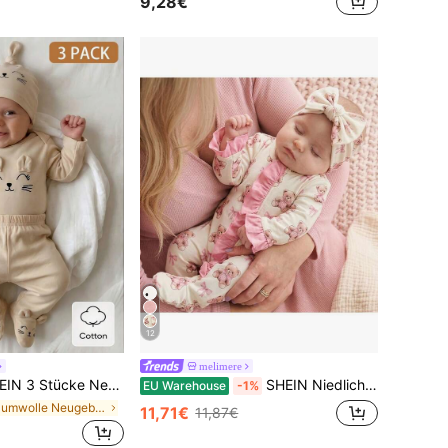
9,28€
12
melimere
eborenen Baby Katzen-Gesicht-Muster Langarm-Romper Hose und Mütze Beige Herbst Baumwolle Outfit Neutral
SHEIN Niedlicher gestrickter Romper mit Bärenmuster und Stirnband Set für Neugeborene Baby-Jungen
EU Warehouse
-1%
in Baumwolle Neugeborenen-Sets
11,71€
11,87€