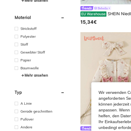
Mehr ansehen
Bebeilu
SHEIN Niedlicher gestrickter Cardigan mit Cartoon-Muster für Neugeborene Mädc
EU Warehouse
Material
15,34€
Strickstoff
Polyester
Stoff
Gewebter Stoff
Papier
Baumwolle
Mehr ansehen
Typ
Wir verwenden Co
angeforderten Ser
A Linie
können jederzeit 
anpassen. Wenn Si
Gerade geschnitten
helfen, den Date
Pullover
Ihr Einkaufserle
Andere
unbedingt erford
Lullasweet