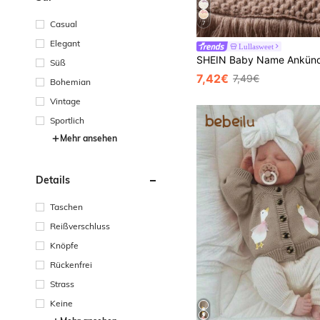
Casual
7
Elegant
Lullasweet
Süß
7,42€
7,49€
Bohemian
Vintage
Sportlich
Mehr ansehen
Details
Taschen
Reißverschluss
Knöpfe
Rückenfrei
Strass
Keine