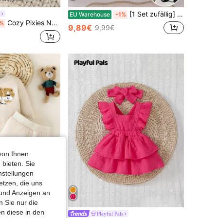
[1 Set zufällig] 0-12 Monate Neugeborenen-Jumpsuit, süßer Panda & einfacher gestreifter Muster, Langarm-Fußganzanzug, unisex Baby weiche bequeme Pyjamas für drinnen & Outdoor
EU Warehouse
-1%
Cozy Pixies Neugeborene lässige einfarbige Schlupfhose
%
9,89€
9,99€
von Ihnen
 bieten. Sie
nstellungen
etzen, die uns
 und Anzeigen an
6,55€ sparen
 Sie nur die
n diese in den
Playful Pals