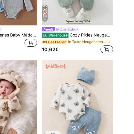
6
Cozy Pixies
SHEIN Neugeborenes Baby Mädchen & Jungen Weiß Einfarbig Kreuz-Vorderseite Bequem Niedlich Verspielt Elegant Minimalistisch Modisch Bequem Langarm Leicht anzuziehen Elastischer Bodysuit Mehrteiliges Set
Cozy Pixies Neugeborenes Baby süßes Set mit Buchstabenstickerei DADDY'S MINI süß lässig Alltagskleidung Herbst/Winter
EU Warehouse
in Taste Neugeborenen-Sets
#3 Bestseller
10,62€