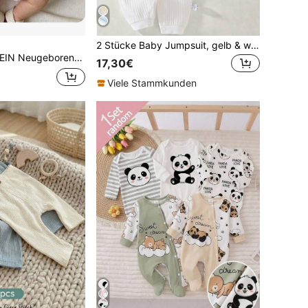
2 Stücke Baby Jumpsuit, gelb & weiß besticktes Bärenmuster, Neugeborene, geeignet für alle Jahreszeiten
enes Baby Mädchen Sommer Urlaub Lässig Süß Rosa Gestreift Schleife Träger Romper
17,30€
Viele Stammkunden