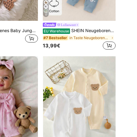
6
Lullasweet
SHEIN Neugeborenes Baby Jungen/Mädchen Herbst/Winter süßer flauschiger Cartoon Muster Kapuzen-Romper
SHEIN Neugeborenen Baby Jungen Kleidung Set: Süßer & Stylischer Hut, Langarm Bodysuit und Bequeme Hose
EU Warehouse
in Taste Neugeborenen-Sets
#7 Bestseller
13,99€