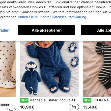
gen deaktivieren, was jedoch die Funktionalität der Website beeinträc
n-Muster, bequem wie eine Prinzessin, für Frühling, Herbst und Winter
SHEIN Koreanischer Stil Baby-Outfit-Set mit Cartoon
-48%
14,46€
14,84€
n uns verwendeten Cookies zu erfahren und Ihre optionalen Cookie-Ei
7,00€
13,55€
n Sie bitte "Cookies verwalten". Weitere Informationen darüber, wie w
verarbeiten,
finden Sie in unserer Datenschutzerklärung.
alten
Alle akzeptieren
Alle ab
Marineblau süßer Pinguin-Muster bestickter Neugeborenen bequemer dicker Fleece Langarm Langhose Romper Loungewear, geeignet für Herbst/Winter-Kleidung
SHEIN Neugeborenen Vintage gerippter Bodysuit, gerippter Strickstoff, schwarz-weiße kontrastierende breite Streifen, Langarm-Schulter-Druckkn
NEW
NEW
SHEIN 3-teiliges Neugeborenen-Mädchen-Hosen-Set für Herbst/Winter, erhältlich in Schwarz, Braun und Apricot mit Herzmuster, weicher und bequemer Stoff, süßer lässiger Stil, geeignet für 0-9 Monate Baby Alltagskleidung oder Outdoor-Aktivitäten
16,99€
13,49€