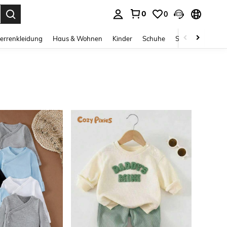
0
0
ess Enter to select.
errenkleidung
Haus & Wohnen
Kinder
Schuhe
Schmuck & Acces