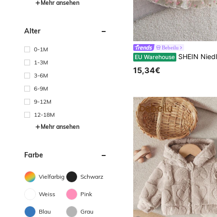
Mehr ansehen
Alter
Bebeilu
0-1M
SHEIN Niedliches und elegantes Sommerkleid für Neugeborene Mäd
EU Warehouse
1-3M
15,34€
3-6M
6-9M
9-12M
12-18M
Mehr ansehen
Farbe
Vielfarbig
Schwarz
Weiss
Pink
Blau
Grau