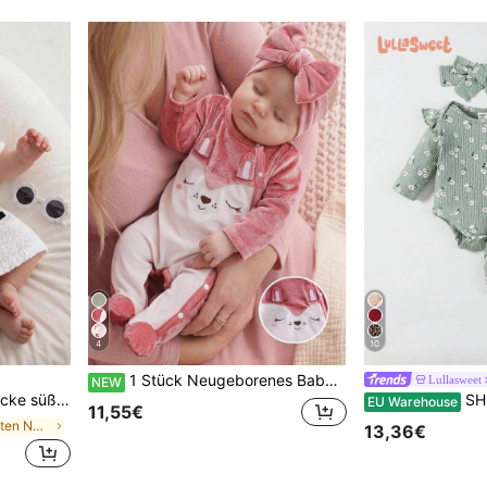
4
10
1 Stück Neugeborenes Baby Mädchen Samt-Fuß-Jumpsuit, weicher Plüsch-Samt Säugling Seiten-Druckknopf-Jumpsuit, süßer Cartoon-Tier gestickter Langarm-Fuß-Pyjama, Haus- & Outdoor-Kleidung
Lullasweet
NEW
ed-Top mit Knöpfen und Schleifen-Verzierung sowie einem Rockteil.
SHEIN Baby Mä
EU Warehouse
11,55€
in Schleifenknoten Neugeborenen-Sets
13,36€