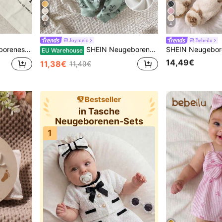
6
4
Joymelo
Bebeilu
lauschiger Herzmuster Kapuzenjacke, Herbst/Winter
SHEIN Neugeborenes Baby Slogan Cartoon Dinosaurier Muster Langarm Jumpsuit und Hose Set
EU Warehouse
14,49€
11,38€
11,49€
Bestseller
in Tasche
Neugeborenen-Sets
1