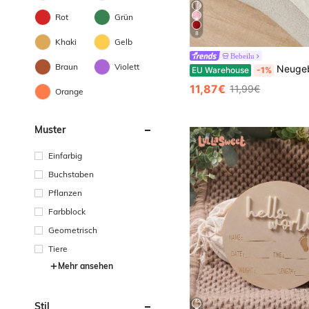
Rot
Grün
8
Khaki
Gelb
Bebeilu
Braun
Violett
Neugeborenes Baby Mädchen süßer einfarbiger f
EU Warehouse
-1%
11,87€
11,99€
Orange
Muster
Einfarbig
Buchstaben
Pflanzen
Farbblock
Geometrisch
Tiere
Mehr ansehen
Stil