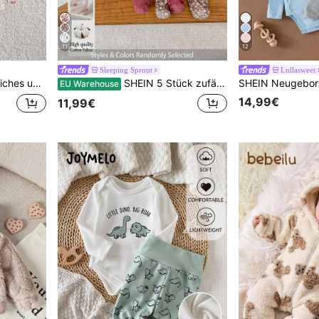
11
12
Sleeping Sprout
Lullasweet
chen mit Mesh und floraler Stickerei
SHEIN 5 Stück zufällig versendet 1 Stück Neugeborenen Baby Mädchen Jumpsuit Set, Weiß, Dunkellila, Rosa, Aprikose, Herbst/Winter, weich, bequem, dünner Jumpsuit, exquisiter süßer Kirschblüten Blumenmuster, lässiger minimalistischer Reißverschluss Langarm Fuß-Jumpsuit, Hauskleidung
EU Warehouse
14,99€
11,99€