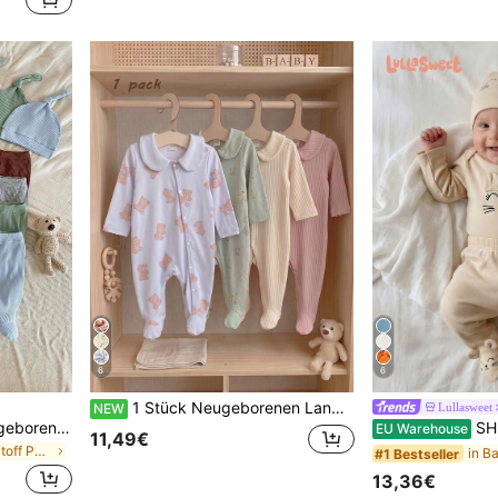
6
6
1 Stück Neugeborenen Langarm-Jumpsuit mit Füßen, süßes blaues Allover-Bärenmuster, bequeme weiche Loungewear, vielseitige Mode, minimalistische beste Wahl
Lullasweet
NEW
SHEIN Vintaside Kids Neugeborenen Baby & Mützen Set, lustiges Cartoon-Muster Design, das von Kindern geliebt wird, aus bequemem, weichem, hautfreundlichem Stoff, geeignet für Kinderheimkleidung
SHEIN 3 Stücke Neug
EU Warehouse
11,49€
in Gestrickter Stoff Pyjamas für Neugeborene
#1 Bestseller
13,36€