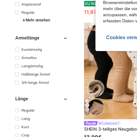
Browsereinstellun
SHEIN Niedliches Baby Mädchen Baumwoll-Jumpsuit mit Schleife
EU Warehouse
-1%
Anpassend
mehr über die vo
11,87€
11,99€
Regulär
anzupassen, wähle
Mehr ansehen
erfassten Daten 
Cookies verw
Ärmellänge
Kurzärmelig
Ärmellos
Langärmelig
Halblange Ärmel
3/4-lange Ärmel
Länge
Regulär
11
Lang
Lullasweet
Kurz
Crop
13,99€