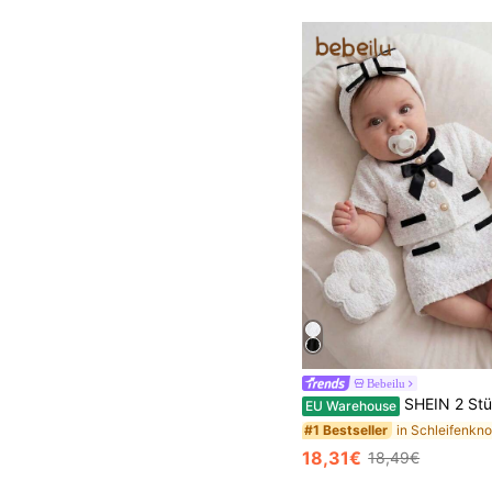
Bebeilu
SHEIN 2 Stücke süßes Baby Mädchen Outfit, bestehend aus einem lässigen und einfachen gewebten Twe
EU Warehouse
#1 Bestseller
18,31€
18,49€