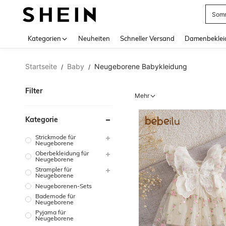
Somm
Use up 
Kategorien
Neuheiten
Schneller Versand
Damenbeklei
Startseite
Baby
Neugeborene Babykleidung
/
/
Filter
Mehr
Kategorie
Strickmode für
Neugeborene
Oberbekleidung für
Neugeborene
Strampler für
Neugeborene
Neugeborenen-Sets
Bademode für
Neugeborene
Pyjama für
Neugeborene