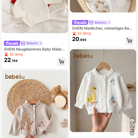
Bebeilu
SHEIN Niedliches, vielseitiges Baby
Mädchen Pullover in Unifarbe mit L
32 übrig
angarm, Herbst/Winter
20
,99€
Bebeilu
SHEIN Neugeborenes Baby Mädch
en süßer vielseitiger einfarbiger Lan
30 übrig
garm-Pullover, Herbst/Winter
22
,76€
8