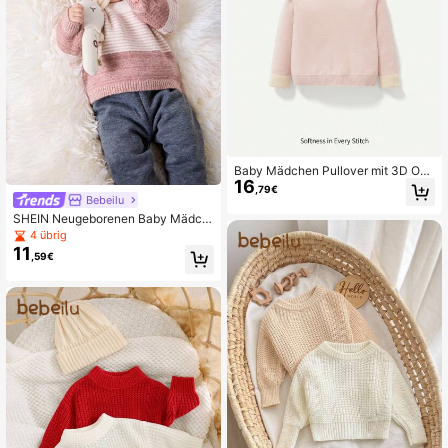
Baby Mädchen Pullover mit 3D Ohr
16
Design, Raglanärmeln, Kapuze
,79€
Bebeilu
SHEIN Neugeborenen Baby Mädch
en kuscheliger gestreifter Langarm
4 übrig
Sweatshirt, vielseitig einsetzbar für
11
,59€
Herbst und Winter