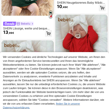
SHEIN Neugeborenes Baby Mädch
10
en süße Cartoon gestrickte Herbst
,49€
Strickjacke
Bebeilu
SHEIN Lässige, weite und bequeme
13
Langarm-Babysweater für Mädche
,99€
n, Herbst-Winter-Kleidung
Wir verwenden Cookies und ähnliche Technologien auf unserer Website, um Ihnen den
von Ihnen angeforderten Service bereitzustellen und Ihnen das bestmögliche
Webseitenerlebnis zu bieten. Sie können jederzeit nach Ihrer Wahl "Alle ablehnen", "Alle
akzeptieren" oder Ihre Cookie-Einstellungen anpassen. Wenn Sie "Alle akzeptieren"
auswählen, werden wir alle optionalen Cookies setzen, die uns helfen, den
Datenverkehr zu analysieren, erweiterte Funktionen anzubieten und Inhalte und
Anzeigen an Ihr Einkaufserlebnis bei SHEIN anzupassen. Wenn Sie "Alle ablehnen"
4
auswählen, lassen Sie nur die unbedingt erforderlichen Cookies zu, die unsere Website
Bebeilu
zum Laufen bringen. Sie können diese in den Browsereinstellungen deaktivieren, was
jedoch die Funktionalität der Website beeinträchtigen kann. Um mehr über die von uns
SHEIN Neugeborenes Baby Mädch
en Lässig Braun Langarm Pullover,
verwendeten Cookies zu erfahren und Ihre optionalen Cookie-Einstellungen
7 übrig
Herbst/Winter
anzupassen, wählen Sie bitte "Cookies verwalten". Weitere Informationen darüber, wie
13
,49€
wir die von uns erfassten Daten verarbeiten,
finden Sie in unserer
4
Datenschutzerklärung.
1