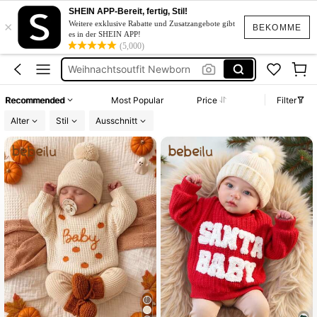
Baby Mädchen
SHEIN APP-Bereit, fertig, Stil!
×
Baby Winter
Weitere exklusive Rabatte und Zusatzangebote gibt
BEKOMME
es in der SHEIN APP!
Weihnachtsoutfit Newborn
(5,000)
Christmas Baby
Baby Junge
Recommended
Most Popular
Price
Filter
Baby Mädchen
Alter
Stil
Ausschnitt