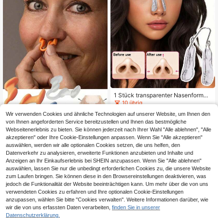
-Schnarch-Lösung
1 Stück transparenter Nasenformer,
Nasenclip und Nasenrückenclip, zu
10 übrig
m Verkleinern und Anheben einer br
3
Wir verwenden Cookies und ähnliche Technologien auf unserer Website, um Ihnen den
eiten, flachen und niedrigen Nase,
,98€
Werkzeug zur Gestaltung einer sch
von Ihnen angeforderten Service bereitzustellen und Ihnen das bestmögliche
önen Nasenform, multifunktionaler
Webseitenerlebnis zu bieten. Sie können jederzeit nach Ihrer Wahl "Alle ablehnen", "Alle
Nasenrückenlifter, geeignet für Män
Silikon-Dilator, Schnarchen reduzie
akzeptieren" oder Ihre Cookie-Einstellungen anpassen. Wenn Sie "Alle akzeptieren"
ner und Frauen, für den täglichen G
ren - Anti-Schnarch-Lösung - Lufts
3
auswählen, werden wir alle optionalen Cookies setzen, die uns helfen, den
,08€
ebrauch 2/1 Stück
trom verbessern - Bequeme Belüftu
Datenverkehr zu analysieren, erweiterte Funktionen anzubieten und Inhalte und
ngsöffnung, Atemunterstützung für
Anzeigen an Ihr Einkaufserlebnis bei SHEIN anzupassen. Wenn Sie "Alle ablehnen"
besseren Schlaf, Schlafqualität ver
auswählen, lassen Sie nur die unbedingt erforderlichen Cookies zu, die unsere Website
bessern und Schnarchen stoppen,
Nase, Nase, Nase
zum Laufen bringen. Sie können diese in den Browsereinstellungen deaktivieren, was
jedoch die Funktionalität der Website beeinträchtigen kann. Um mehr über die von uns
verwendeten Cookies zu erfahren und Ihre optionalen Cookie-Einstellungen
anzupassen, wählen Sie bitte "Cookies verwalten". Weitere Informationen darüber, wie
wir die von uns erfassten Daten verarbeiten,
finden Sie in unserer
Datenschutzerklärung.