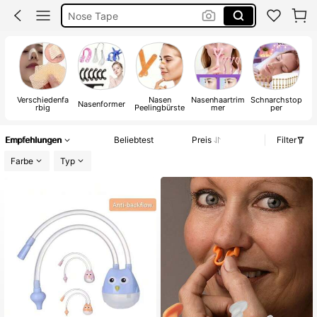
Nose Lift
Nasenformer
Nose
Verschiedenfa
Nasen
Nasenhaartrim
Schnarchstop
Nasenformer
rbig
Peelingbürste
mer
per
Empfehlungen
Beliebtest
Preis
Filter
Farbe
Typ