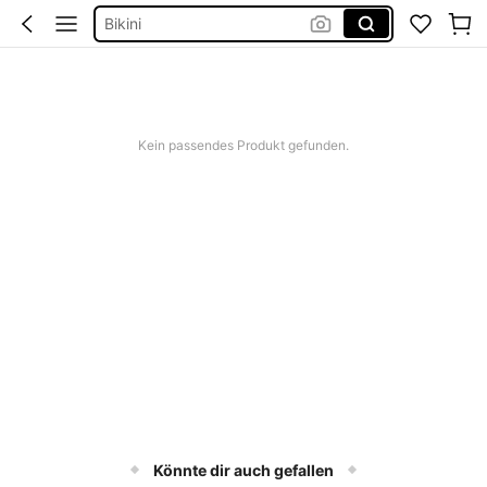
Bikini
Kleid Baumwolle
Kurze Hose Männer
Matratze Baby
Kein passendes Produkt gefunden.
Könnte dir auch gefallen