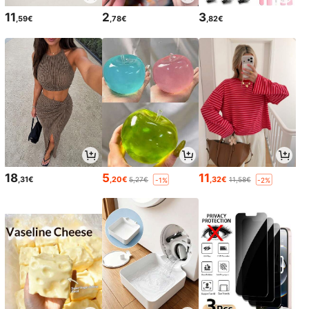
11
2
3
,59€
,78€
,82€
18
5
11
,31€
,20€
,32€
5,27€
11,58€
-1%
-2%