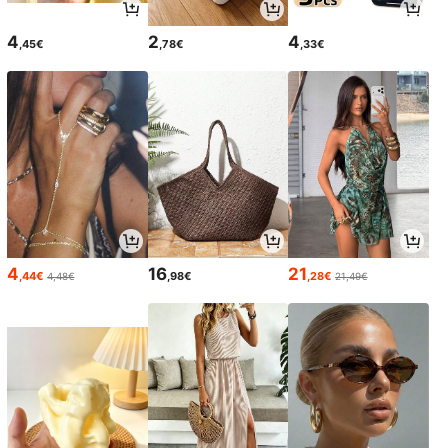
4
2
4
,45€
,78€
,33€
4
16
21
,44€
,98€
,28€
4,48€
21,49€