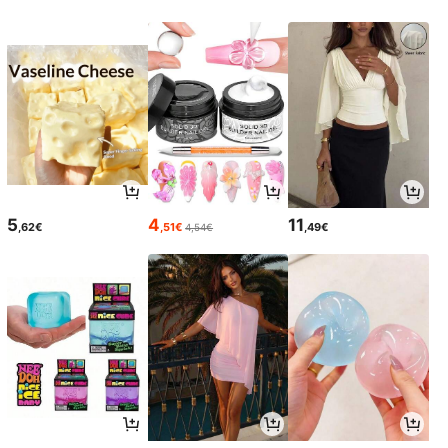
5
4
11
,62€
,51€
,49€
4,54€