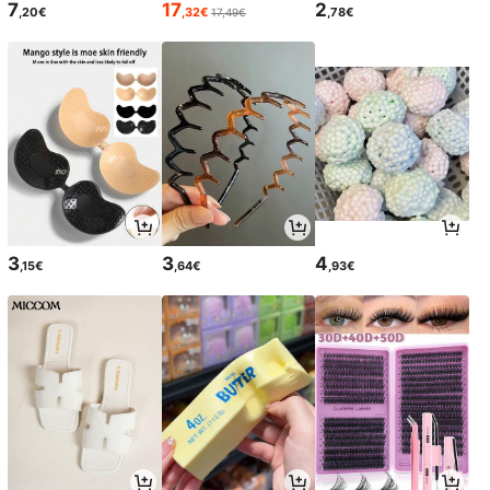
7
17
2
,20€
,32€
,78€
17,49€
3
3
4
,15€
,64€
,93€