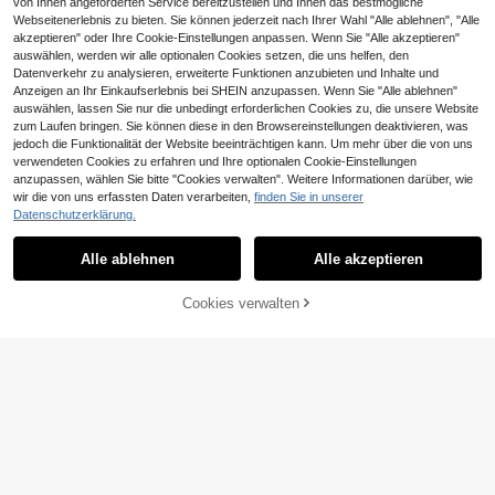
von Ihnen angeforderten Service bereitzustellen und Ihnen das bestmögliche
Webseitenerlebnis zu bieten. Sie können jederzeit nach Ihrer Wahl "Alle ablehnen", "Alle
akzeptieren" oder Ihre Cookie-Einstellungen anpassen. Wenn Sie "Alle akzeptieren"
auswählen, werden wir alle optionalen Cookies setzen, die uns helfen, den
Datenverkehr zu analysieren, erweiterte Funktionen anzubieten und Inhalte und
Anzeigen an Ihr Einkaufserlebnis bei SHEIN anzupassen. Wenn Sie "Alle ablehnen"
auswählen, lassen Sie nur die unbedingt erforderlichen Cookies zu, die unsere Website
Ähnliche vorrätige Artikel anzeigen
Kagamine Rin Zitronen-Maid-Figur
zum Laufen bringen. Sie können diese in den Browsereinstellungen deaktivieren, was
VOCALOID Gelbes Kleid Schönes
11
,80€
jedoch die Funktionalität der Website beeinträchtigen kann. Um mehr über die von uns
Mädchen Schreibtisch-Ornament,
Süßes Milchduftendes TPR weiche
Kagamine Rin Gelbes Kleid Maid Sc
verwendeten Cookies zu erfahren und Ihre optionalen Cookie-Einstellungen
s quetschbares Dumpling-förmiges
#1 Bestseller
in Mehrfarbig Quetschspielzeug für Teenager
hönes Mädchen PVC-Figur Mercha
anzupassen, wählen Sie bitte "Cookies verwalten". Weitere Informationen darüber, wie
Stressabbau-Spielzeug, 5cm niedli
ndise, Kagamine Rin Zitronen-The
wir die von uns erfassten Daten verarbeiten,
finden Sie in unserer
1 Stück 2026 Neue virale Girl Grou
5
ches lustiges Quetsch-Stressabbau
,62€
ma Sitzende Pose Figur Japanische
p Hintergrund, Idol Thema Party Fot
Datenschutzerklärung.
4 übrig
-Ornament, modisches praktisches
s Anime Maid Mädchen Sammler-M
ohintergrund [Zufälliger Stil]
Geschenk, geeignet für Geburtstag,
odell, Geeignet für Anime Vocaloid
6
,68€
Ostern, Halloween, Weihnachten un
Fans Sammlung, Schreibtisch Dess
Alle ablehnen
Alle akzeptieren
Sorry, dieses Produkt ist ausverkauft.
d verschiedene Partygeschenke, sti
ert-Stil Dekoration, Gaming PC Geh
mmungsaufhellend
äuse Ornament, Mädchenhaftes Ge
burtstagsgeschenk
Cookies verwalten
AUSVERKAUFT
Offiziell lizenzierte SpongeBob Squ
arePants Blind Bag Zufällige Mini Fi
4
,97€
gur Cartoon Charakter Mystery Sc
hreibtisch Ornament Geschenk
Rilakkuma Japanischer Stil süßer e
ntspannter Bär Cartoon Federmäpp
5
,49€
chen, hochattraktive große Kapazit
ät Aufbewahrungstasche für Stude
nten