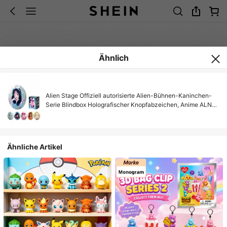
Ähnlich
Alien Stage Offiziell autorisierte Alien-Bühnen-Kaninchen-
Serie Blindbox Holografischer Knopfabzeichen, Anime ALNST
Sammlerstücke geeignet für Ita-Tasche
Ähnliche Artikel