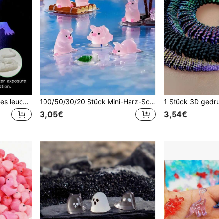
1 Stück 2026 3D gedrucktes leuchtendes Kristall-Drachenei, chinesischer Drache, kreatives Ornament-Spielzeug, vollständig beweglich, leuchtende Dekoration; 1 Stück 3D gedruckter leuchtender Drache im Dunkeln, dekoratives Ornament mit beweglichen Gelenken; chinesisches Drachenspielzeug, heilige Drachenstatue; 3D gedruckte leuchtende Drachenskulptur im Dunkeln; Aquarium-Dekoration; Themen-Schlafzimmer-Schreibtischdekoration für Erwachsene; 3D gedruckter leuchtender beweglicher Drache; kreatives Schreibtisch-Ornament
100/50/30/20 Stück Mini-Harz-Schweine im Dunkeln leuchtend, leuchtende rosa Ferkel-Dekorationen, geeignet für DIY-Feengarten, Glasbehälter, Topfpflanzen, Miniatur-Bastelarbeiten, Gartenarbeit, Autodekor, Partys, Geburtstagsgeschenke (Partygeschenk)
3,05€
3,54€