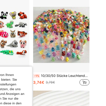
von Ihnen
12/24/48 Stück 3D gedruckte Kinder Stressabbau Spielzeug Wildtier Figuren, Cupcake Dekorationen, Zuhause Büro Auto Dekoration, Klassenzimmer Belohnungen, geeignet für Weihnachtsstrümpfe, Ostern, Halloween, Geburtstagsparty Geschenktüten
10/30/50 Stücke Leuchtende kleine Tierfiguren im Dunkeln - Leuchtende Kunststoffenten, Delfine, Frösche, Kaninchen, kleine Statuen, keine Energie erforderlich, Gartendekoration, Party, Miniaturlandschaft, Aquarium, Puppendekoration, Partydekoration | Leuchtend im Dunkeln | Strapazierfähiger Kunststoff - Zufällige Farben und Stile, Partygeschenke
-1%
 bieten. Sie
3,74€
3,78€
nstellungen
etzen, die uns
 und Anzeigen an
 Sie nur die
n diese in den