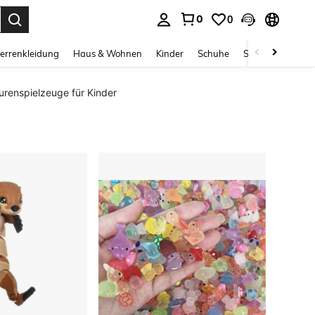
0
0
ess Enter to select.
errenkleidung
Haus & Wohnen
Kinder
Schuhe
Schmuck & Acces
urenspielzeuge für Kinder