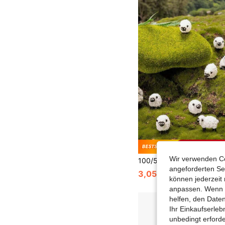
0,02€ s
Wir verwenden Co
angeforderten Ser
3,05€
3,07€
können jederzeit 
anpassen. Wenn Si
helfen, den Date
Ihr Einkaufserle
unbedingt erford