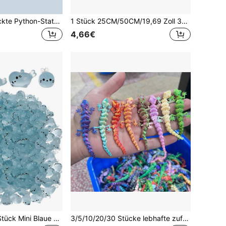
30 cm 3D gedruckte Python-Statue mit flexiblen Gelenken - Kunsthandwerk Dekoration, perfektes Geschenk für Zuhause und Büro [zufällige Augenfarbe]
1 Stück 25CM/50CM/19,69 Zoll 3D gedrucktes Spielzeug Oversized 3D haarlose Katzenstatue Tiermodell Ornament Dekoration, geeignet für Garten und Schlafzimmer, perfektes Geburtstagsgeschenk, Bunte Serie, Partydekoration, Halloween Weihnachten Geburtstags Feiertagsgeschenk, riesiges Geschenk für Katzenliebhaber
4,66€
100/50/20/10/1 Stück Mini Blaue Robbe Harzmodell, Leuchtend im Dunkeln Ozeanstil, Süßes kleines Geschenk, Geeignet für DIY Gartendekoration, Aquariumzubehör, Autoornament, Schreibtischdekoration, Geburtstagspartydekoration
3/5/10/20/30 Stücke lebhafte zufällige farbige Party-Geschenktüten, weiches bewegliches 3D-gedrucktes Gecko, farbenfrohes Tiermodell, geeignet für Geburtstagsgeschenktüten, Party-Füller, Klassenzimmer-Belohnungen und Karnevals-Preise, verschiedene Stile, Länge 9 cm, Fidget-Spielzeug, Halloween-Geschenk, Valentinstags-Geschenk, Schulanfang-Geschenk