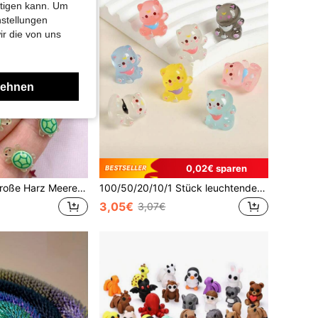
htigen kann. Um
nstellungen
ir die von uns
lehnen
0,02€ sparen
HAWTHOMICO Große Harz Meeresschildkröten 20 Stücke Leuchtende Mini Harz Tiere, Mini Ozean Dekoration für Garten, Mikro Mooslandschaft, Heimdekoration, Zufällige Farbe
100/50/20/10/1 Stück leuchtende Mini-Harz-Katze, geeignet für Mikro-Landschaft Feengarten Heimdekoration DIY Feengarten, Glasbehälter, Topfpflanzen, Miniatur-Landschafts-Handwerk, Garten, Auto-Innenraum, Party- und Geburtstagsdekoration
3,05€
3,07€