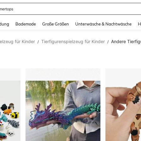
ertops
and down arrow keys to navigate search Zuletzt gesucht and Suche und Finde. Pr
dung
Bademode
Große Größen
Unterwäsche & Nachtwäsche
H
elzeug für Kinder
Tierfigurenspielzeug für Kinder
Andere Tierfig
/
/