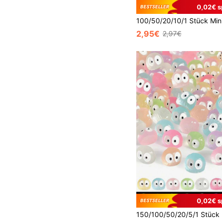
0,02€ s
2,95€
2,97€
0,02€ s