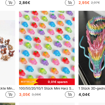
2,86€
2,95€
2,97€
0,01€ sparen
10/20/30 Stück 3D gedruckte Mini Wildtierfiguren, flexible realistische Skulpturen, Heim- und Bürodekoration, Stressabbau-Spielzeug für Erwachsene und Kinder, Cupcake-Dekorationen, geeignet für Halloween-Party, Weihnachtsstrümpfe, Ostern, Geburtstagsgeschenktüten
100/50/20/10/1 Stück Mini Harz Schildkröten, Miniatur Ozean Tier Figuren, Rückseite mit fruchtförmigen fluoreszierenden Schildkröten, geeignet für DIY Feengarten, Topfpflanzen Dekoration, Mikrolandschaft Handwerk, Garten Auto Dekoration, Party Geburtstags Dekoration Geschenk
3,05€
4,04€
3,06€