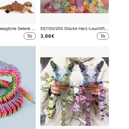
3D gedruckte bewegliche Gelenk Otter Figur, geeignet für Heim-Dekoration, Büro-Dekoration, interessantes Urlaubsgeschenk
50/100/200 Stücke Harz-Leuchtfiguren im Dunkeln, kleine Tiere, zufällige Farben, keine Stromversorgung erforderlich, geeignet für Garten, Party, kleine Landschaft, Teich, Puppenhausdekoration und andere Feiertagsanlässe, zufällige Stile
3,86€