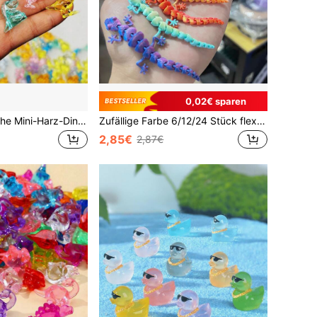
0,02€ sparen
100 Stück niedliche Mini-Harz-Dinosaurier, Miniatur-Dinosaurier-Tierfiguren, geeignet für DIY-Feengarten, Vasenfüllung, Glasbehälter, Topfpflanzen-Dekoration, Mikro-Landschafts-Handwerk, Gartendekoration, Autoinnenraum-Dekoration, Heimdekoration, Bücherregal, Wohnzimmerszene, Themenparty, perfektes Geburtstagsgeschenk, Gartenornamente, prähistorische Kreatur Miniaturmodell
Zufällige Farbe 6/12/24 Stück flexible Gelenke Mini 3D gedruckte Gecko Schreibtisch Dekoration, bunte Tierfigur, zufälliger Farbverlauf kleiner Gecko, geeignet für Sammlung, Partydekoration, Partygeschenke, Valentinstag Geschenk
2,85€
2,87€