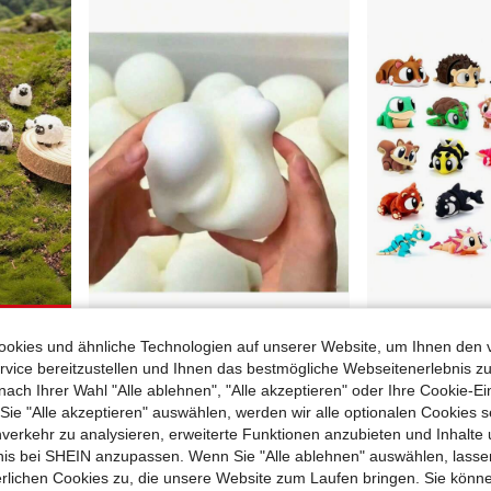
paren
okies und ähnliche Technologien auf unserer Website, um Ihnen den 
100/50/20/10/1 Stück Mini weiße Schaf Statue, Harz Moos Garten Dekoration, Innen-/Außen DIY Landschaftsdekoration, geeignet für Feengarten, Zuhause, Feengarten Miniaturlandschaft, langanhaltend Innendekoration, Ramadan Festdekoration
1 Stück japanischer Stil verformbares gedämpftes Brötchen Quetschspielzeug 6cm & 9cm weiches TPR langsam zurückspringender Stressabbau Ball süßes Brot Thema Erwachsene & Teenager Stressabbau sensorisches Geschenk lustige Schreibtisch Dekoration
vice bereitzustellen und Ihnen das bestmögliche Webseitenerlebnis zu
6,25€
5,19€
nach Ihrer Wahl "Alle ablehnen", "Alle akzeptieren" oder Ihre Cookie-Ei
e "Alle akzeptieren" auswählen, werden wir alle optionalen Cookies s
nverkehr zu analysieren, erweiterte Funktionen anzubieten und Inhalte
bnis bei SHEIN anzupassen. Wenn Sie "Alle ablehnen" auswählen, lassen
erlichen Cookies zu, die unsere Website zum Laufen bringen. Sie könne