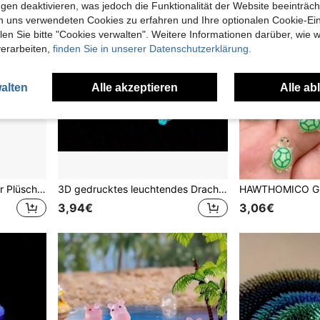
gen deaktivieren, was jedoch die Funktionalität der Website beeinträc
n uns verwendeten Cookies zu erfahren und Ihre optionalen Cookie-Ei
n Sie bitte "Cookies verwalten". Weitere Informationen darüber, wie w
verarbeiten,
finden Sie in unserer Datenschutzerklärung.
alten
Alle akzeptieren
Alle ab
3D gedruckte Papagei Tier Plüschpuppe, flexibles Gelenk kreatives Sammlerstück zur Dekoration von Zuhause, Büro, Auto, ideales Weihnachts- und Halloween Geschenk
3D gedrucktes leuchtendes Drachenei Modell, flexibler Innenaufbau, 3D gedrucktes Druckentlastungs-ADHS-Spielzeug, überraschende Fantasy-Geschenkidee
3,94€
3,06€