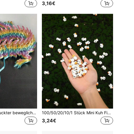
3,16€
1 Stück 3D-gedruckter beweglicher orientalischer Drache (ohne Ständer, ohne Ei), einteilig gegossenes faltbares Drachenmodell, Stressabbau-Spielzeug & kreatives Dekorationsgeschenk, in mehreren Farben erhältlich, Material
100/50/20/10/1 Stück Mini Kuh Figuren, geeignet für Landschaftshaus DIY Basteln, Feengarten Miniatur Mooslandschaft, Glasbehälter, Topfpflanzen, Miniaturlandschaft Basteln, Garten, Auto-Innenraum, Party- und Geburtstagsdekorationen
3,24€