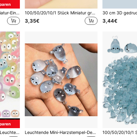
paren
100/50/20/10/1 Stück Miniatur-Einhornfiguren aus Harz, leuchtend im Dunkeln, geeignet für DIY-Feengarten-Landschafts-Glasbehälter, Topfpflanzen, Miniatur-Landschaftsbasteln, Gärten, Autoinnenräume, Partys und Geburtstagsdekorationen
100/50/20/10/1 Stück Miniatur grüner Frosch aus Harz, Feengarten Miniatur Mooslandschaft DIY, Terrarium handgemachte Accessoires Heimdekoration, Miniaturlandschaft kreative niedliche Froschstatue, geeignet für Auto, Schreibtisch oder Gartendekoration, Partydekoration
3,35€
3,44€
paren
150/100/50/20/5/1 Stück Leuchtende Mini-Briketts Elfen-Staub-Figuren Miniatur-Figuren Gartenornamente Heimdekoration Leuchtende Dekorationszubehör für DIY Feengärten, Miniatur-Landschafts-Handwerk, Autoinnenraum, Party- und Geburtstagsdekoration
Leuchtende Mini-Harzstempel-Dekoration, 100/50/30/20/10 Stücke, zufällige niedliche Cartoon-Tierfiguren, fluoreszierender Mini-Delfin, kreative Schreibtisch- und Heim-Harz-Handwerksdekoration