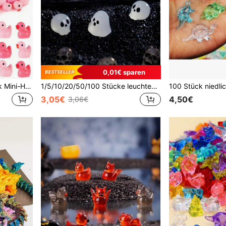
0,01€ sparen
300/100/50/20/10/1 Stück Mini-Harz-Entenfiguren in Rosa, geeignet als Valentinstagsgeschenk, Dekoration, Spielzeughäuser, Landschaftsbau, DIY-Basteln & Streiche, Partygeschenk, Tierfiguren, Auto-Armaturenbrett-Dekorationen für Geburtstagsgeschenke, Partydekoration, Gastgeschenke
1/5/10/20/50/100 Stücke leuchtende Mini-Harz-Geisterfiguren Soul Skeleton Serie Bonsai-Statuen, geeignet für Zimmer DIY handgemachte Miniatur-Gartendekoration
3,05€
4,50€
3,06€