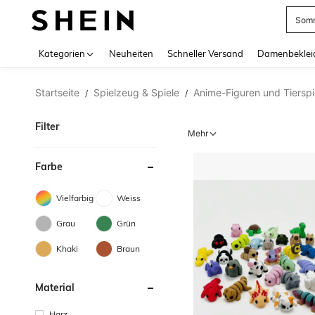
Somm
Use up 
Kategorien
Neuheiten
Schneller Versand
Damenbeklei
Startseite
Spielzeug & Spiele
Anime-Figuren und Tierspi
/
/
Filter
Mehr
Farbe
Vielfarbig
Weiss
Grau
Grün
Khaki
Braun
Material
Harz