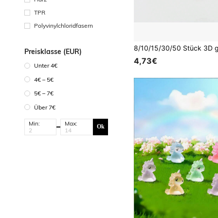
TPR
Polyvinylchloridfasern
Preisklasse (EUR)
4,73€
Unter 4€
4€ – 5€
5€ – 7€
Über 7€
Min:
Max:
Ok