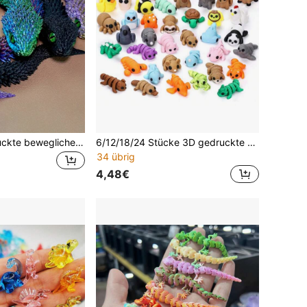
1 Stück 3D gedruckte bewegliche Schlangenfigur, mit flexiblen Gelenken, aus Kunststoffmaterial, Kunsthandwerk, geeignet für Auto, Zuhause, Büro und Partydekoration, Geschenk zu Feiertagen, kreative Präsentation für Aquarium- und Reptilienliebhaber, einzigartiges Partyfavour
6/12/18/24 Stücke 3D gedruckte Kinder Stressabbau Spielzeug, Mini Wildtier Figuren Heim Schreibtisch Dekoration, süße Cupcake Dekorationen, Büro, geeignet als Weihnachtsstrumpf Füller, Ostern, Geburtstag, Halloween Geschenke
34 übrig
4,48€