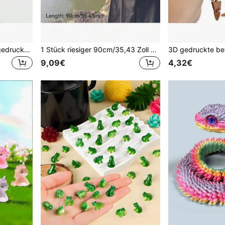
8/10/15/30/50 Stück 3D gedruckte Kinder Stressabbau Spielzeuge, Wildtier Figuren Heimdekoration, Cupcake Dekorationen, Klassenzimmer Belohnungen, geeignet für Weihnachtsstrümpfe, Ostern, Geburtstagsparty, Halloween Geschenke
1 Stück riesiger 90cm/35,43 Zoll 3D gedruckter chinesischer Regenbogen-Kristalldrache, Gartendekoration, Büro Schreibtisch Ornament, Weihnachts- Halloween- Thanksgiving- Ostergeschenk, Kinderspielzeug, Auto Innenraum Dekoration, riesiges Scherzgeschenk
9,09€
4,32€