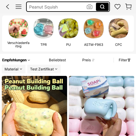
Squishy
Squisy
Quishies
Verschiedenfa
TPR
PU
ASTM-F963
CPC
rbig
Empfehlungen
Beliebtest
Preis
Filter
Material
Test Zertifikat