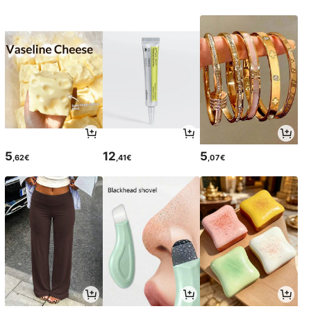
5
12
5
,62€
,41€
,07€