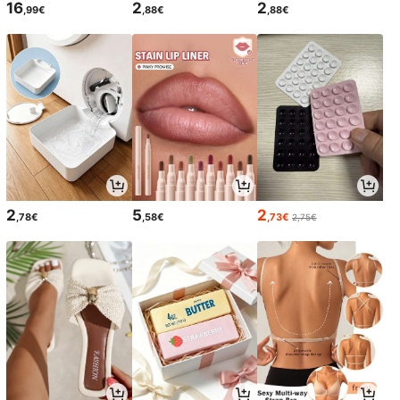
16
2
2
,99€
,88€
,88€
2
5
2
,78€
,58€
,73€
2,75€