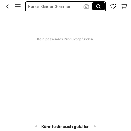
Kurze Kleider Sommer
Bikini
Kleid Baumwolle
Bergsteigen
Kein passendes Produkt gefunden.
Könnte dir auch gefallen