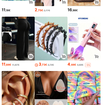
11
2
16
,18€
,75€
,98€
2,77€
11
3
4
,84€
,73€
,44€
11,87€
3,74€
4,69€
-5%