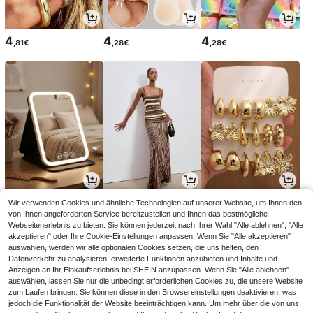
4
4
4
,81€
,28€
,28€
3
22
4
Wir verwenden Cookies und ähnliche Technologien auf unserer Website, um Ihnen den
,98€
,49€
,60€
von Ihnen angeforderten Service bereitzustellen und Ihnen das bestmögliche
Webseitenerlebnis zu bieten. Sie können jederzeit nach Ihrer Wahl "Alle ablehnen", "Alle
akzeptieren" oder Ihre Cookie-Einstellungen anpassen. Wenn Sie "Alle akzeptieren"
auswählen, werden wir alle optionalen Cookies setzen, die uns helfen, den
Datenverkehr zu analysieren, erweiterte Funktionen anzubieten und Inhalte und
Anzeigen an Ihr Einkaufserlebnis bei SHEIN anzupassen. Wenn Sie "Alle ablehnen"
auswählen, lassen Sie nur die unbedingt erforderlichen Cookies zu, die unsere Website
zum Laufen bringen. Sie können diese in den Browsereinstellungen deaktivieren, was
jedoch die Funktionalität der Website beeinträchtigen kann. Um mehr über die von uns