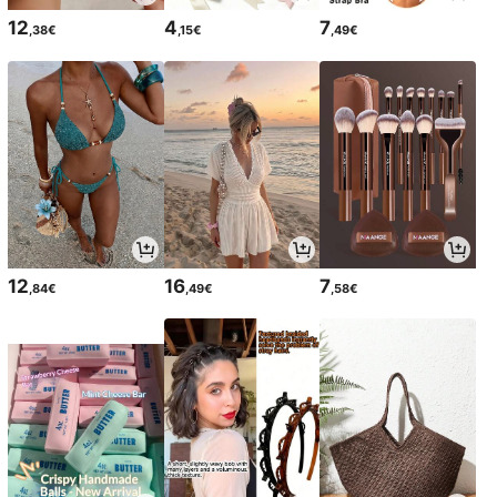
12
4
7
,38€
,15€
,49€
12
16
7
,84€
,49€
,58€