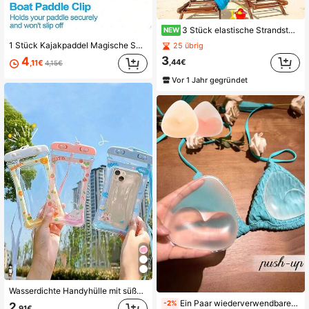
3 Stück elastische Strandstuhltuch-Bänder, leuchtender tropischer Muster - Schwimmbad, Urlaub, Sommer Accessoires - leicht, tragbar, Design
NEW
1 Stück Kajakpaddel Magische Schnalle Riemen Clip, verstellbare Stand Up Paddle Board Schnalle, Befestigungsclip für aufblasbare Boote, Surfen, Outdoor Wassersport
25 übrig
3
4
,44€
,11€
4,15€
Vor 1 Jahr gegründet
Wasserdichte Handyhülle mit süßem Cartoon-Airbag, PVC-Material, Verschlusslasche, kompatibel mit Geräten bis zu 6,5 Zoll, ideal für Camping & Sport, vollständig wasserdichter Trockenbeutel: Perfekt zum Schwimmen, Tauchen und bei Regen ohne Beeinträchtigung der Touchscreen-Bedienung. Strandutensilien, Pool-Schwimmhilfe
Ein Paar wiederverwendbare Silikon-Brustpads, die unsichtbaren Lift und Halt für die Brust bieten. Geeignet für Badebekleidung und Dessous, die weiche Polsterung verstärkt den Lifting-Effekt und ist perfekt für Bikinis, Hochzeitskleider, Abendkleider und Tanktops.
-2%
2
,91€