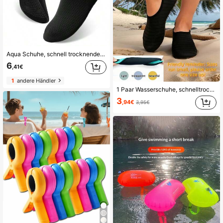
Aqua Schuhe, schnell trocknende barfuß Wasser Yoga Socken, unisex Strand Schwimmen Surfschuhe, Strand Essentials, Strand Accessoires, Pool Schwimmhilfen, Strand Grundausstattung
6
,41€
1
andere Händler
1 Paar Wasserschuhe, schnelltrocknende rutschfeste Barfußsocken für Schwimmen, Strand, Yoga, Sport, Pool, Camping, geeignet für Herren, Damen, Jugendliche (Größe fällt klein aus, bitte 1-2 Größen größer bestellen)
3
,94€
3,95€