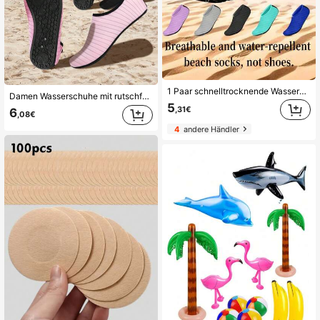
1 Paar schnelltrocknende Wasserschuhe, rutschfeste Gummisohle Strandschuhe, weiche Sohle, geeignet für Schnorcheln, Sportstrandschuhe, Schwimmen, Bootfahren, Wandern. Yogaschuhe, Bodenschuhe, Surferschuhe - atmungsaktiv und leicht, Unisex Barfuß schnelltrocknende Wasserschuhe. Strandessentials, Strandzubehör, Poolauflage
Damen Wasserschuhe mit rutschfester Gummisohle und schnell trocknend, barfuß Slip-On Sportschuhe für den Strand, weiche Sohle Strandsocken, ideal für Wassersportarten wie Flusswandern, Schwimmen, Surfen, Yoga und Fitness, Strandutensilien, Strandaccessoires, Poolschwimmer
5
,31€
6
,08€
4
andere Händler