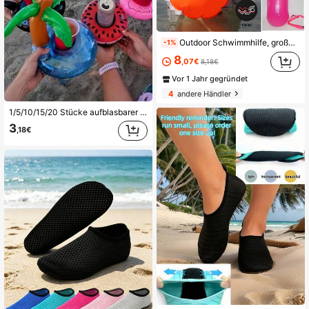
Outdoor Schwimmhilfe, großer Lufteinlass für einfaches Aufblasen, dickes PVC mit Hüftgurt, hohe Auftriebskraft zum Schwimmen und Wassersport, Strandutensilien, Strandaccessoires, Poolschwimmhilfe
-1%
8
,07€
8,18€
Vor 1 Jahr gegründet
4
andere Händler
1/5/10/15/20 Stücke aufblasbarer Becherhalter, Becherbasis, Wasserbecher-Matte, Wassergetränke-Becherhalter-Basis, schwimmender aufblasbarer Becherständer Getränkebecher-Matte, geeignet für Poolparty, Outdoor-Aktivitäten und andere Anlässe
3
,18€