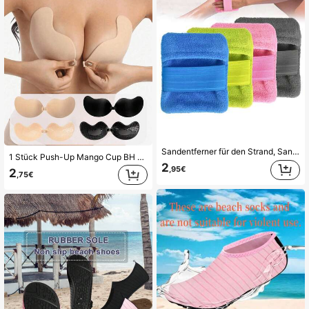
Sandentferner für den Strand, Sandentferner-Tasche, Pulverbeutel Sandentferner-Bürste für Strandurlaub Camping-Essentials (enthält kein Talkumpulver), Strand-Essentials, Pool-Schwimmring, sandfrei
1 Stück Push-Up Mango Cup BH Pad für Damen im Sommer, unsichtbarer Lift-BH Pad, Anti-Entblößung, geeignet für Hochzeiten, Sportbekleidung und Freizeitkleidung
2
,95€
2
,75€