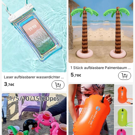
1 Stück aufblasbare Palmenbaum Dekoration, hawaiianische tropische Partydekoration, geeignet für Erwachsene, Sommer Strandthema Party Foto Requisite, Pool und Geburtstagsparty Zubehör, Pool aufblasbare Dekoration, Strandartikel, Poolschwimmring
5
,78€
Laser aufblasbarer wasserdichter Handytasche, stoßfeste wasserdichte Schwimmtasche für Handys mit Schlüsselband, transparente Touch-Screen Handyhülle für Outdoor-/Schwimm-/Wassersportaktivitäten, zufällige Auswahl, Strandutensilien, Strandaccessoires, Poolschwimmhilfe, aufblasbares Poolzubehör
3
,74€