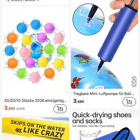
Tragbare Mini-Luftpumpe für Ballons, Schwimmringe, Basketball, Volleyball, Fußball, aufblasbare Ausrüstung (blau), Strandutensilien, Strandaccessoires, Poolschwimmhilfe, aufblasbare Poolausrüstung
3
30/20/10 Stücke 2026 einzigartige wiederverwendbare Wasserballons, geeignet für Erwachsene, selbstversiegelndes Aufblasdesign, großartige Wahl für Sommer-Outdoor-Aktivitäten
,88€
3
,25€
3,27€