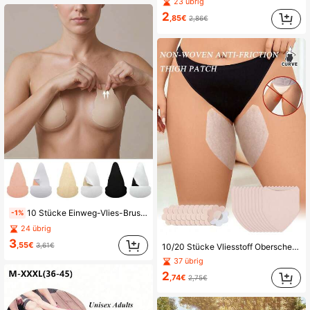
23 übrig
2
,85€
2,86€
10 Stücke Einweg-Vlies-Brustblätter, schwarz kürbisförmige Vlies-Büstenpolster, schulterfreie selbstklebende hautfreundliche unsichtbare bequeme Anti-Sag Anti-Sichtbar
-1%
24 übrig
3
,55€
3,61€
10/20 Stücke Vliesstoff Oberschenkel Reibungsschutz. Einwegmaterial zum Verhindern von Oberschenkelreiben, weich und atmungsaktiv, wasserdicht und schweißfest, unsichtbar und nahtlos. Geeignet für Sommerausflüge, Fitness, Wandern und andere Aktivitäten.
37 übrig
2
,74€
2,75€