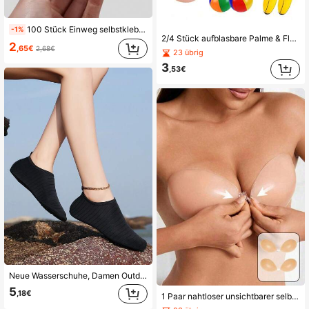
100 Stück Einweg selbstklebende Brustwarzenabdeckungen, aus Vliesstoff, atmungsaktiv und unsichtbar, geeignet für Damen-BHs und BH-Zubehör
-1%
2/4 Stück aufblasbare Palme & Flamingo Spielzeuge, aufblasbane Banane, Hawaii Party Strand Sommer Pool Party Dekorationen, Pool Aufblasartikel, Strand Utensilien, Pool Schwimmhilfe
2
,65€
2,68€
23 übrig
3
,53€
Neue Wasserschuhe, Damen Outdoor Wasserschuhe, Schwarze Wasserschuhe, rutschfest, leicht, bequem, einfach an- und auszuziehen Yoga Schuhe, geeignet für Urlaubs-Reisen, schnell trocknend, Unisex Wasserpark Anti-Cut Schnorchelschuhe, Strandutensilien, Pool Schwimmhilfe
5
,18€
1 Paar nahtloser unsichtbarer selbstklebender Push-up-BH, trägerloser und rückenfreier Silikon-BH, wiederverwendbare wasserfeste Brustwarzenabdeckungen, perfekt für Kleider und Partyoutfits, Silikon-Lift-BH für den Muttertag, Damen-Wäsche