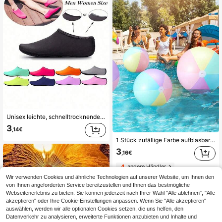
Unisex leichte, schnelltrocknende, atmungsaktive und rutschfeste weiche Strandsocken, geeignet für Schwimmbad, Strand, Bootfahren, Wandern, Surfen, Schnorcheln, Wassersport, Strandutensilien, Poolschwimmer
3
,14€
1 Stück zufällige Farbe aufblasbarer Makronen Strandball, aus PVC hergestellt, Outdoor Spielball, Party Dekoration, geeignet für Geburtstagsparty Atmosphäre, kann als Geschenk und Fotorequisite verwendet werden
3
,16€
4
andere Händler
Wir verwenden Cookies und ähnliche Technologien auf unserer Website, um Ihnen den
von Ihnen angeforderten Service bereitzustellen und Ihnen das bestmögliche
Webseitenerlebnis zu bieten. Sie können jederzeit nach Ihrer Wahl "Alle ablehnen", "Alle
akzeptieren" oder Ihre Cookie-Einstellungen anpassen. Wenn Sie "Alle akzeptieren"
auswählen, werden wir alle optionalen Cookies setzen, die uns helfen, den
Datenverkehr zu analysieren, erweiterte Funktionen anzubieten und Inhalte und