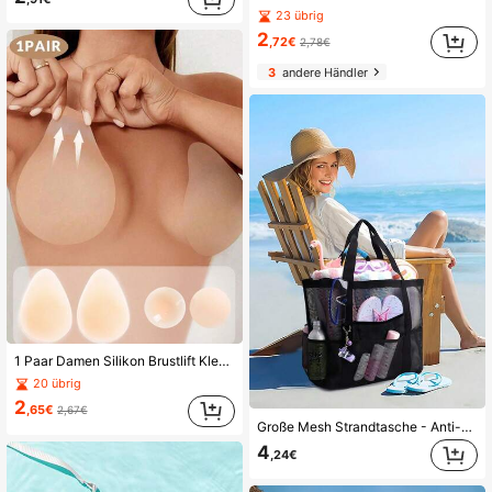
23 übrig
2
,72€
2,78€
3
andere Händler
1 Paar Damen Silikon Brustlift Klebeband, ultradünnes reines Silikon Lifting Support unsichtbar rückenfrei Brustlift Klebstoff
20 übrig
2
,65€
2,67€
Große Mesh Strandtasche - Anti-Sand Schwimm-Tragetasche, extra große Kapazität Familie faltbar leicht Pool Kreuzfahrt Essentials, mit Reißverschluss, perfekt für Pendeln, Outdoor, Reisen, Camping, Urlaub, Schule, Wohnheim Notwendigkeiten, Strandutensilien, Poolschwimmer
4
,24€