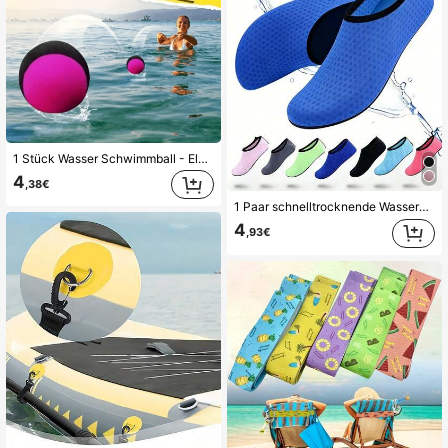
1 Stück Wasser Schwimmball - Elastischer Strandball, bunter weicher Sprungball für den Pool, geeignet für Schwimmbad, Strand und Outdoor-Aktivitäten | Lustiges Pool-Zubehör, Strandutensilien, Pool-Schwimmhilfe
4
,38€
1 Paar schnelltrocknende Wasserschuhe, Wasserschuhe, Unisex Strand-Essential Wasserschuhe, Damen Outdoor Wasserschuhe, Sport Outdoor Wasserschuhe, schwarze Wasserschuhe, rutschfest, leicht, bequem, einfach zu tragen Yoga Schuhe, schnelltrocknend, Strandzubehör
4
,93€