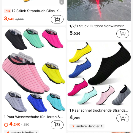
4
12 Stück Strandtuch Clips, Kunststoff Wäscheklammern, windbeständige Strandtuch Clips, Kleiderbügel, Wäscheklammern, starke Federklemmen, Strandstuhltuch Clips, Socken Clips, Kleiderklemmen, große Kunststoff Wäscheklammern, zum Befestigen von Handtüchern, Decken, Bettwäsche, Wäscheleinen, Sonnenliegen, Poolstühlen, Schwerlast Clips, sortierte Farben, geeignet für Zuhause und Reisen, Strandutensilien, Poolzubehör
-1%
3
,54€
3,58€
1/2/3 Stück Outdoor Schwimmring, einfache Aufblasung mit großem Luftventil, verdicktes PVC-Material mit Taillengurt, hochschwimmfähige Wasserruheinsel, Strandessentials, Strandzubehör, Poolschwimmring
5
,03€
1 Paar schnelltrocknende Strandsocken, weiche Sohle, geeignet für Schnorcheln, Schwimmen, Bootfahren, Wandern, Surfen - atmungsaktiv & leicht, unverzichtbares Strandaccessoire, Schwimmreifen, Strandutensilien
4
1 Paar Wasserschuhe für Herren & Damen, schnelltrocknend mit weicher Sohle Aqua Socken für Schwimmen, Bootfahren, Angeln, Yoga, Wassergymnastik, fallen klein aus, empfehlen 2 Größen größer zu bestellen, Strandutensilien, Pool Schwimmhilfe
,28€
4
,24€
4,28€
2
andere Händler
4
andere Händler