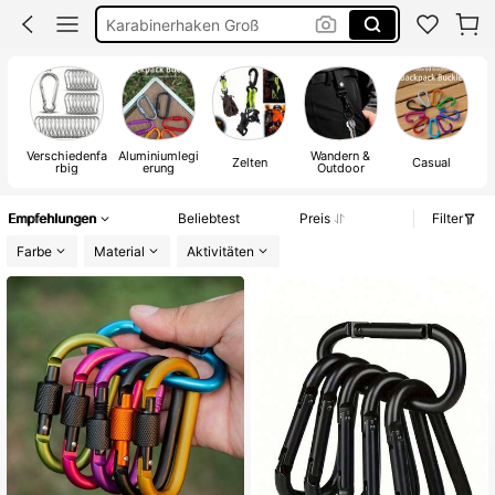
Karabiner Groß
Carabiner
Karabinerhaken
Verschiedenfa
Aluminiumlegi
Wandern &
Zelten
Casual
rbig
erung
Outdoor
Empfehlungen
Beliebtest
Preis
Filter
Farbe
Material
Aktivitäten