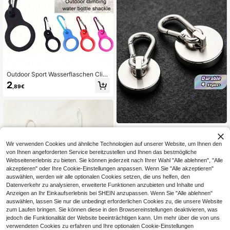
Outdoor Sport Wasserflaschen Clip
- Schwarzer Silikon Clip (Geeignet
2
,89€
für Outdoor Kletterausrüstung und
Wanderzubehör, passt auf Standard
Wasserflaschen), Reiseessentiell, Pr
aktisches Zubehör für Strandurlaub
und Campusleben, zum Campen
1 Stück/2 Stücke Schwerlast Magn
etische Haken mit Schnellverschlus
3
,81€
Wir verwenden Cookies und ähnliche Technologien auf unserer Website, um Ihnen den
s - 8 lbs Neodym-Magnete, drehbar
es Design, geeignet für Grillen, Küc
von Ihnen angeforderten Service bereitzustellen und Ihnen das bestmögliche
he, Garage und Kreuzfahrt, Frühling
Webseitenerlebnis zu bieten. Sie können jederzeit nach Ihrer Wahl "Alle ablehnen", "Alle
ssaison
akzeptieren" oder Ihre Cookie-Einstellungen anpassen. Wenn Sie "Alle akzeptieren"
auswählen, werden wir alle optionalen Cookies setzen, die uns helfen, den
Datenverkehr zu analysieren, erweiterte Funktionen anzubieten und Inhalte und
Anzeigen an Ihr Einkaufserlebnis bei SHEIN anzupassen. Wenn Sie "Alle ablehnen"
auswählen, lassen Sie nur die unbedingt erforderlichen Cookies zu, die unsere Website
zum Laufen bringen. Sie können diese in den Browsereinstellungen deaktivieren, was
jedoch die Funktionalität der Website beeinträchtigen kann. Um mehr über die von uns
verwendeten Cookies zu erfahren und Ihre optionalen Cookie-Einstellungen