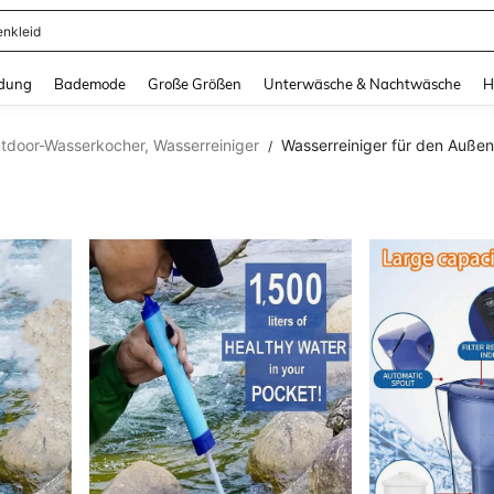
enkleid
and down arrow keys to navigate search Zuletzt gesucht and Suche und Finde. Pr
dung
Bademode
Große Größen
Unterwäsche & Nachtwäsche
H
tdoor-Wasserkocher, Wasserreiniger
Wasserreiniger für den Auße
/