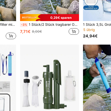
0,29€ sparen
Tragbarer Outdoor-Wasserfilter mit 4-stufigem Filtrationssystem, Notfall-Überlebens-Wasserreiniger, Stroh-Wasserfilter für Camping, Wandern, Wildnis-Trekking, Rucksacktour, Camping-Essential-Ausrüstung, Reise-Essentials, Zubehör, Wohnmobil-Must-Haves, Gadgets
1 Stück/2 Stück tragbarer Outdoor Strohhalm Wasserfilter, 4-stufiges Filtersystem, mit Strohhalm, Wasserpumpen-Werkzeug und Schlüsselanhänger, aufgewertete Version mit Wasserspeicherbeutel, geeignet für Camping, Wandern, Trekking, Rucksackreisen, Notfall-Überlebens-Wasserreiniger
-3%
5 übrig
7,71€
8,00€
24,94€