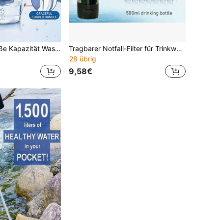
1 Stück 3,5L Große Kapazität Wasserfilter-Kanne/Filterkern Tragbar für Outdoor Camping, Hausgebrauch, Aktivkohlefilter, 4-Schicht-Filtration, entfernt Chlor, Schwermetalle und Gerüche, behält Mineralien
Tragbarer Notfall-Filter für Trinkwasserreinigung Outdoor, Überlebensausrüstung für Notfälle; Tragbarer Filter für Wasserreinigung Outdoor, Notfall-Wasserfilter für Camping; Direktes Trinkwasserreinigungsgerät für das Outdoor-Leben; Einzelpersonen-Sterilisationsfilter Wasseraufnahmevorrichtung.
28 übrig
9,58€