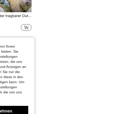
1 Stück ultraleichter tragbarer Outdoor-Wasserfilter-Strohhalm, hochdurchlässiges 4-stufiges Filtrationsmaterial, minimalistisches einfarbiges praktisches Design, mit Verlustschutz-Schlaufe & Verlängerungsrohr, filtert Verunreinigungen & Bakterien für direktes Trinken, unverzichtbar für Camping, Wandern, Angeln, Outdoor-Abenteuer & Notfälle
von Ihnen
 bieten. Sie
nstellungen
etzen, die uns
 und Anzeigen an
 Sie nur die
n diese in den
htigen kann. Um
nstellungen
ir die von uns
lehnen