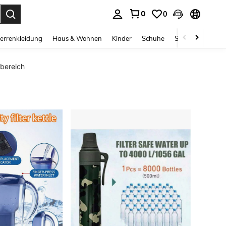
0
0
ess Enter to select.
errenkleidung
Haus & Wohnen
Kinder
Schuhe
Schmuck & Acces
nbereich