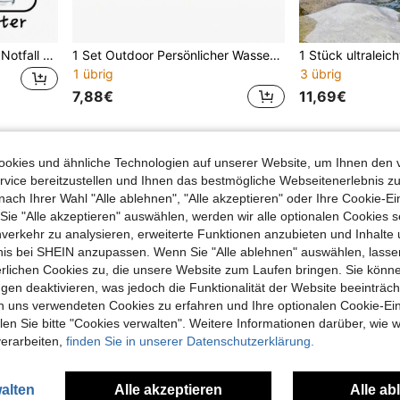
1 Stück Outdoor Camping Notfall Wasserfilter, Wildnis Wasserreiniger, Outdoor Ausrüstung, Für Reisen
1 Set Outdoor Persönlicher Wasserfilter, 4000L Aktivkohle-Filterrohr, entfernt 99,99% Bakterien, geeignet für Outdoor-Überlebensausrüstung, Notfall-Wasserreinigungsfilterrohr für Camping & Wandern, tragbarer Wasserfilter-Reiniger, Überlebensausrüstung, Zubehör für Trekking & Camping
1 übrig
3 übrig
7,88€
11,69€
1
Insgesamt 1 Seiten
okies und ähnliche Technologien auf unserer Website, um Ihnen den 
vice bereitzustellen und Ihnen das bestmögliche Webseitenerlebnis zu
nach Ihrer Wahl "Alle ablehnen", "Alle akzeptieren" oder Ihre Cookie-Ei
e "Alle akzeptieren" auswählen, werden wir alle optionalen Cookies s
nverkehr zu analysieren, erweiterte Funktionen anzubieten und Inhalte
bnis bei SHEIN anzupassen. Wenn Sie "Alle ablehnen" auswählen, lassen
erlichen Cookies zu, die unsere Website zum Laufen bringen. Sie könne
gen deaktivieren, was jedoch die Funktionalität der Website beeinträc
n uns verwendeten Cookies zu erfahren und Ihre optionalen Cookie-Ei
n Sie bitte "Cookies verwalten". Weitere Informationen darüber, wie w
verarbeiten,
finden Sie in unserer Datenschutzerklärung.
alten
Alle akzeptieren
Alle ab