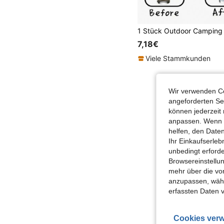
7,18€
Viele Stammkunden
Wir verwenden Co
angeforderten Ser
können jederzeit 
anpassen. Wenn Si
helfen, den Date
Ihr Einkaufserle
unbedingt erford
Browsereinstellun
mehr über die vo
anzupassen, wähle
erfassten Daten 
Cookies verw