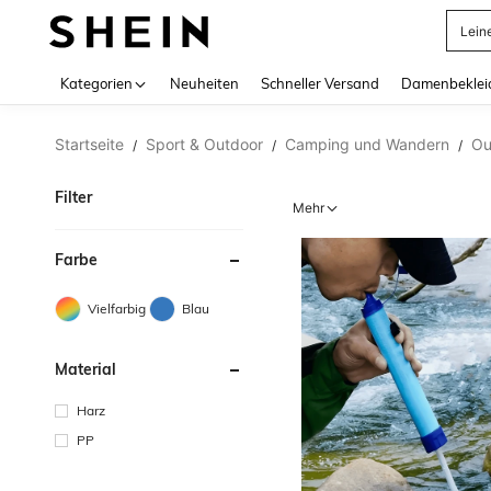
Lein
Use up 
Kategorien
Neuheiten
Schneller Versand
Damenbeklei
Startseite
Sport & Outdoor
Camping und Wandern
Ou
/
/
/
Filter
Mehr
Farbe
Vielfarbig
Blau
Material
Harz
PP