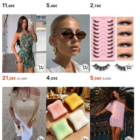
11
5
2
,49€
,48€
,78€
21
4
5
,28€
,93€
,08€
21,49€
5,09€