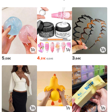
5
4
3
,08€
,51€
,64€
4,54€