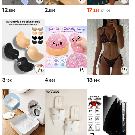
12
2
17
,86€
,88€
,32€
17,49€
3
4
13
,15€
,96€
,99€