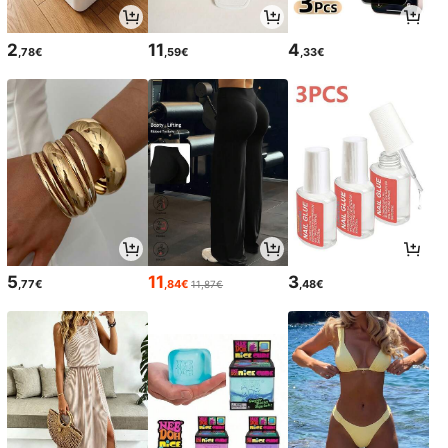
2
11
4
,78€
,59€
,33€
5
11
3
,77€
,84€
,48€
11,87€