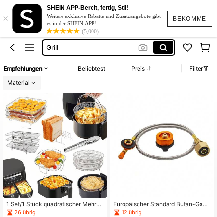
Backofen
SHEIN APP-Bereit, fertig, Stil!
×
Camping
Weitere exklusive Rabatte und Zusatzangebote gibt
BEKOMME
es in der SHEIN APP!
Camping Zubehör
(5,000)
Grill
Grill Zubehör
Empfehlungen
Beliebtest
Preis
Filter
Backofen
Material
Camping
1 Set/1 Stück quadratischer Mehrsc
Europäischer Standard Butan-Gask
hicht-Luftfritteuse-Ständer, verdop
artusche Nachfüllventil, flache Gas
26 übrig
12 übrig