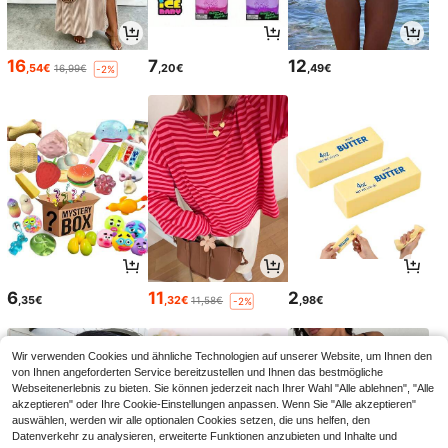
16
7
12
,54€
,20€
,49€
16,99€
-2%
6
11
2
,35€
,32€
,98€
11,58€
-2%
Wir verwenden Cookies und ähnliche Technologien auf unserer Website, um Ihnen den
von Ihnen angeforderten Service bereitzustellen und Ihnen das bestmögliche
Webseitenerlebnis zu bieten. Sie können jederzeit nach Ihrer Wahl "Alle ablehnen", "Alle
akzeptieren" oder Ihre Cookie-Einstellungen anpassen. Wenn Sie "Alle akzeptieren"
auswählen, werden wir alle optionalen Cookies setzen, die uns helfen, den
Datenverkehr zu analysieren, erweiterte Funktionen anzubieten und Inhalte und