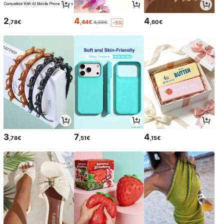
2
4
4
,78€
,44€
,60€
4,69€
-5%
3
7
4
,78€
,51€
,15€