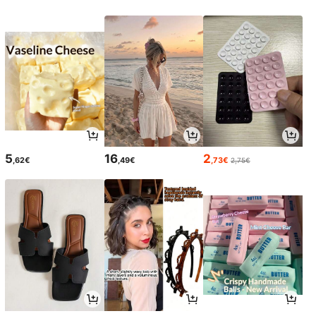
5
16
2
,62€
,49€
,73€
2,75€