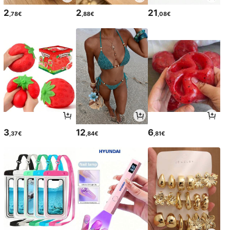
2
2
21
,78€
,88€
,08€
3
12
6
,37€
,84€
,81€