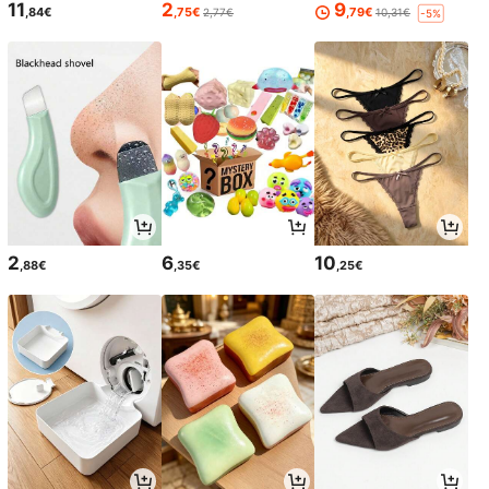
11
2
9
,84€
,75€
,79€
2,77€
10,31€
-5%
2
6
10
,88€
,35€
,25€