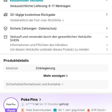
Kostenloser Versand
Voraussichtliche Lieferung:
6-11 Werktagen
30-tägige kostenlose Rückgabe
Vorbehaltlich der Fair-Use-Richtlinie
Sichere Zahlungen · Datenschutz
Verkauft und versendet durch den gewerblichen Verkäufer:
SHEIN
Informationen und Pflichten des Händlers
Um diesen Verkäufer und/oder dieses Produkt zu melden
Produktdetails
Material:
Zinklegierung
Mehr anzeigen
Sicherheitsinformationen und Kontakte
11K Follower
4,92
Poke Pins
m***9
ist
Vor 21 Stunden
gefolgt
t***a
ist am Durchsuchen
11K Follower
4,92
Viele Stammkunden
Vor 1 Jahr gegründet
67K Kürzlich ve