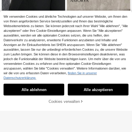
Wir verwenden Cookies und ähnliche Technologien auf unserer Website, um Ihnen den
von Ihnen angeforderten Service bereitzustellen und Ihnen das bestmögliche
Webseitenerlebnis zu bieten. Sie können jederzeit nach Ihrer Wahl "Alle ablehnen", "Alle
akzeptieren" oder Ihre Cookie-Einstellungen anpassen. Wenn Sie "Alle akzeptieren"
auswählen, werden wir alle optionalen Cookies setzen, die uns helfen, den
Datenverkehr zu analysieren, erweiterte Funktionen anzubieten und Inhalte und
ZHENYE STORE
Anzeigen an Ihr Einkaufserlebnis bei SHEIN anzupassen. Wenn Sie "Alle ablehnen"
1 Stück britisches Stil kleines
NEW
auswählen, lassen Sie nur die unbedingt erforderlichen Cookies zu, die unsere Website
Polka Dot Herren Einstecktuch, Bus
4
zum Laufen bringen. Sie können diese in den Browsereinstellungen deaktivieren, was
,68€
iness Pendler Anzug Brusttasche A
jedoch die Funktionalität der Website beeinträchtigen kann. Um mehr über die von uns
ccessoire, mehrere Farben erhältlic
verwendeten Cookies zu erfahren und Ihre optionalen Cookie-Einstellungen
h
anzupassen, wählen Sie bitte "Cookies verwalten". Weitere Informationen darüber, wie
wir die von uns erfassten Daten verarbeiten,
finden Sie in unserer
Datenschutzerklärung.
Amorya
Alle ablehnen
Alle akzeptieren
Amorya Damen Leopardenmuster B
Sorry, dieses Produkt ist ausverkauft.
oho Oversized Modebrille, quadrati
4
,73€
-1%
4,78€
scher Rahmen, Vintage & stilvoll, für
Cookies verwalten
ÄHNLICH
Alltag, Urlaub, Strand, Outdoor-Reis
en