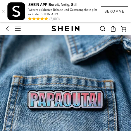
SHEIN APP-Bereit, fertig, Stil!
×
Weitere exklusive Rabatte und Zusatzangebote gibt
BEKOMME
es in der SHEIN APP!
(5,000)