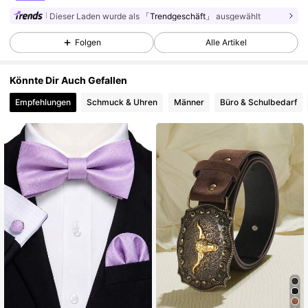
Dieser Laden wurde als
「Trendgeschäft」
ausgewählt
11K Follower
4,92
Folgen
Alle Artikel
Könnte Dir Auch Gefallen
11K Follower
4,92
Empfehlungen
Schmuck & Uhren
Männer
Büro & Schulbedarf
11K Follower
4,92
11K Follower
4,92
11K Follower
4,92
11K Follower
4,92