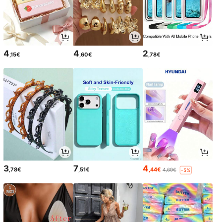
4
4
2
,15€
,60€
,78€
3
7
4
,78€
,51€
,44€
4,69€
-5%