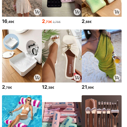
16
2
2
,49€
,73€
,88€
2,75€
2
12
21
,78€
,38€
,99€