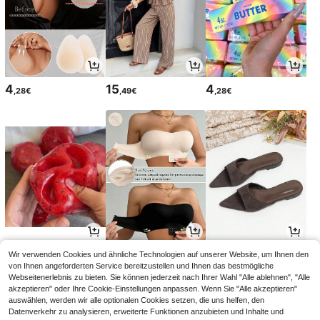
4
15
4
,28€
,49€
,28€
6
11
21
Wir verwenden Cookies und ähnliche Technologien auf unserer Website, um Ihnen den
,81€
,49€
,08€
von Ihnen angeforderten Service bereitzustellen und Ihnen das bestmögliche
Webseitenerlebnis zu bieten. Sie können jederzeit nach Ihrer Wahl "Alle ablehnen", "Alle
akzeptieren" oder Ihre Cookie-Einstellungen anpassen. Wenn Sie "Alle akzeptieren"
auswählen, werden wir alle optionalen Cookies setzen, die uns helfen, den
Datenverkehr zu analysieren, erweiterte Funktionen anzubieten und Inhalte und