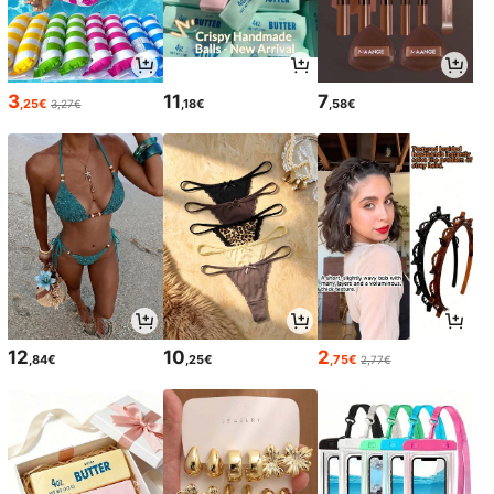
3
11
7
,25€
,18€
,58€
3,27€
12
10
2
,84€
,25€
,75€
2,77€