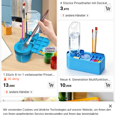
4 Stücke Pinselhalter mit Deckel, Pi
nselwascheimer, auslaufsicherer Mi
3
,97€
schbecher, Aquarellpinsel-Waschbe
cher, Nagelkunst-Pinsel-Reinigung
1
andere Händler
sbecher, kleiner Kunststoff-Reinigu
ngsbecher für Malarbeiten, abnehm
bar, Pinselwascheimer für Kunstmal
erei, multifunktionaler auslaufsicher
er Mischbecher, tragbarer Acryl- un
d Aquarellpinsel-Waschbecher, ausl
aufsicher, Kunstschule - Künstlerbe
darf - Schulbedarf - Geschenk zum
Schulanfang - leicht zu reinigen
1 Stück 6-in-1 verbesserter Pinselr
einiger mit Palette, Wasserzirkulatio
35 übrig
Neue 4. Generation Multifunktions-
ns-Pinselreinigungsgerät mit Ablauf
Automatische Pinselreinigung- und
13
10
system und Pinselhalter, geeignet f
,08€
,00€
Waschstation, mit Wassertank, All-i
ür Acryl-, Aquarell- und wasserbasi
n-One Kunstpinsel-Wascher, Palett
2
andere Händler
erte Farben, Künstlerbedarf
e und Pinselhalter, geeignet für Aqu
arell, Acryl, Ölmalerei, tragbares Kü
nstlerwerkzeug
Wir verwenden Cookies und ähnliche Technologien auf unserer Website, um Ihnen den
von Ihnen angeforderten Service bereitzustellen und Ihnen das bestmögliche