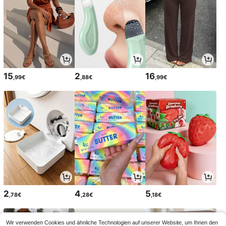
15
2
16
,99€
,88€
,99€
2
4
5
,78€
,28€
,18€
Wir verwenden Cookies und ähnliche Technologien auf unserer Website, um Ihnen den