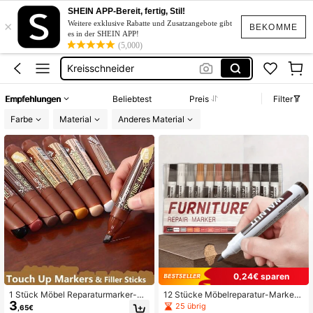
Farbe Für Holz
SHEIN APP-Bereit, fertig, Stil!
×
Brennstift
Weitere exklusive Rabatte und Zusatzangebote gibt
BEKOMME
es in der SHEIN APP!
Mal Zubehör
(5,000)
Kreisschneider
выжигатель
Empfehlungen
Beliebtest
Preis
Filter
Farbe Für Holz
Farbe
Material
Anderes Material
Brennstift
0,24€ sparen
1 Stück Möbel Reparaturmarker-Sti
12 Stücke Möbelreparatur-Marker i
3
ft, Holzschrank, Boden Reparatur-
n verschiedenen Farben, Holzschra
25 übrig
,65€