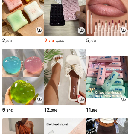
2
2
5
,88€
,73€
,58€
2,75€
5
12
11
,34€
,38€
,18€