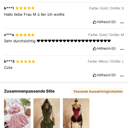
b***1
Farbe: Gold / Größe: S
2.4M Follower
4,82
Hallo
liebe
Frau
M
ü
ller
ich
wollte
Hilfreich
(0)
2.4M Follower
4,82
z***a
Farbe: Gold / Größe: M
Sehr
durchsichtig
❤️❤️❤️❤️❤️❤️❤️❤️❤️❤️❤️❤️❤️❤️❤️❤️❤️❤️❤️❤️
Hilfreich
(0)
b***3
Farbe: Weiss / Größe: L
Cute
Hilfreich
(0)
Zusammenpassende Stile
Passende Auswahlmöglichkeiten