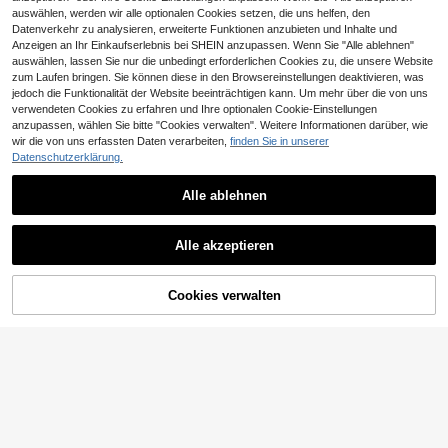
auswählen, werden wir alle optionalen Cookies setzen, die uns helfen, den
Datenverkehr zu analysieren, erweiterte Funktionen anzubieten und Inhalte und
Anzeigen an Ihr Einkaufserlebnis bei SHEIN anzupassen. Wenn Sie "Alle ablehnen"
auswählen, lassen Sie nur die unbedingt erforderlichen Cookies zu, die unsere Website
zum Laufen bringen. Sie können diese in den Browsereinstellungen deaktivieren, was
jedoch die Funktionalität der Website beeinträchtigen kann. Um mehr über die von uns
verwendeten Cookies zu erfahren und Ihre optionalen Cookie-Einstellungen
anzupassen, wählen Sie bitte "Cookies verwalten". Weitere Informationen darüber, wie
wir die von uns erfassten Daten verarbeiten,
finden Sie in unserer
Datenschutzerklärung.
13
Alle ablehnen
Soleia
Soleia Damen Sommer Urlaubs Volant Trägertop und Rock 2-teiliges Set
Coolane
Alle akzeptieren
23
Coolane Damen Mode 2 Stücke Set, kontrastfarbiger Splice 2-in-1 Camisole Top & Hose, geeignet für Frühling & Sommer Freizeitbekleidung
,26€
23,49€
17
,99€
Cookies verwalten
ZUM WARENKORB HINZUFÜGEN