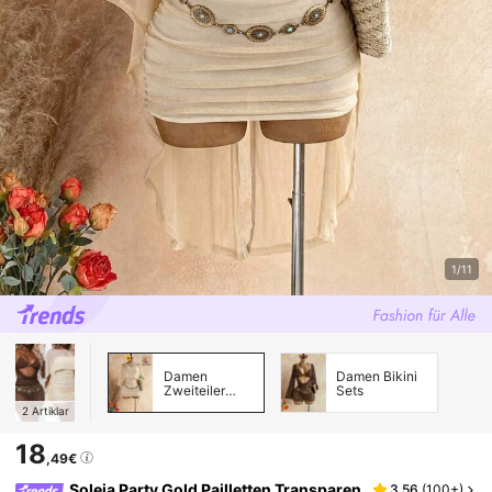
1/11
Damen
Damen Bikini
Zweiteiler
Sets
Outfits
2
Artiklar
18
,49€
Soleia Party Gold Pailletten Transparen
3,56
(
100+
)