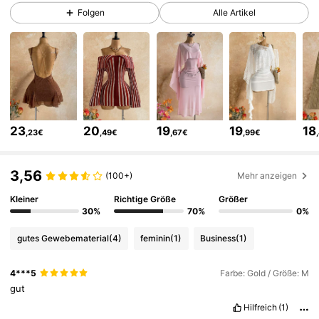
2.4M Follower
4,82
Folgen
Alle Artikel
2.4M Follower
4,82
2.4M Follower
4,82
23
20
19
19
18
,23€
,49€
,67€
,99€
2.4M Follower
4,82
3,56
(100+)
Mehr anzeigen
2.4M Follower
4,82
Kleiner
Richtige Größe
Größer
30%
70%
0%
gutes Gewebematerial
(4)
feminin
(1)
Business
(1)
2.4M Follower
4,82
4***5
Farbe: Gold / Größe: M
gut
2.4M Follower
4,82
Hilfreich
(1)