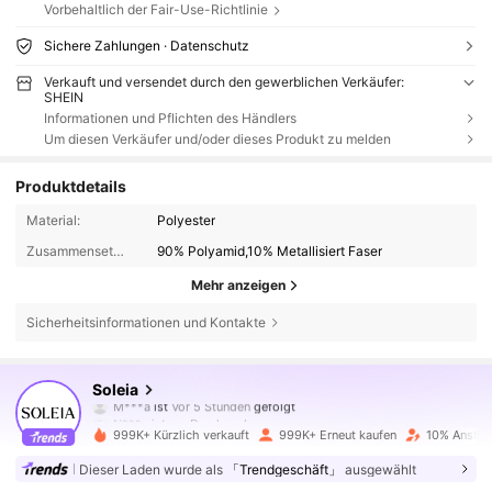
Vorbehaltlich der Fair-Use-Richtlinie
Sichere Zahlungen · Datenschutz
Verkauft und versendet durch den gewerblichen Verkäufer:
SHEIN
Informationen und Pflichten des Händlers
Um diesen Verkäufer und/oder dieses Produkt zu melden
Produktdetails
Material:
Polyester
Zusammensetzung:
90% Polyamid,10% Metallisiert Faser
Mehr anzeigen
Sicherheitsinformationen und Kontakte
2.4M Follower
4,82
Soleia
N***y
ist am Durchsuchen
2.4M Follower
4,82
999K+ Kürzlich verkauft
999K+ Erneut kaufen
10% Anstieg
Dieser Laden wurde als
「Trendgeschäft」
ausgewählt