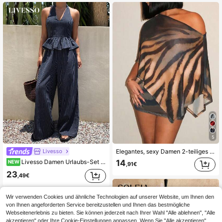
5
Livesso
Elegantes, sexy Damen 2-teiliges Set mit asymmetrischem Ausschnitt und Leopardenmuster, lässige Partykleidung für den Urlaub, schick & elegant
Livesso Damen Urlaubs-Set mit gestreiftem Neckholder-Top mit Rüschensaum und weiten Hosen, 2-teilig
14
NEW
,91€
23
,49€
Wir verwenden Cookies und ähnliche Technologien auf unserer Website, um Ihnen den
von Ihnen angeforderten Service bereitzustellen und Ihnen das bestmögliche
Webseitenerlebnis zu bieten. Sie können jederzeit nach Ihrer Wahl "Alle ablehnen", "Alle
akzeptieren" oder Ihre Cookie-Einstellungen anpassen. Wenn Sie "Alle akzeptieren"