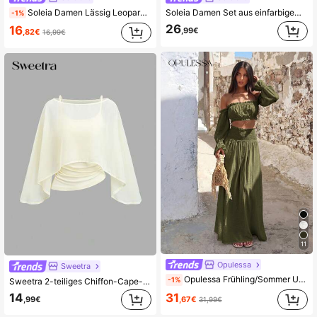
Soleia Damen Lässig Leoparden-Muster Crop Top und ausgestellter Mini-Rock 2-teiliges Set
Soleia Damen Set aus einfarbigem Rüschen-Träger-Top und Mini-Rock, 2-teilig
-1%
26
16
,99€
,82€
16,99€
11
Opulessa
Sweetra
Opulessa Frühling/Sommer Urlaub Einfarbiges gewebtes Schulter Top & Rock Damen Zweiteiler Set
-1%
Sweetra 2-teiliges Chiffon-Cape-Set mit Boot-Ausschnitt, fließender Außenschicht und elastischem gerafftem Taillen-Cami-Unterteil, elegantes beiges Outfit für Büro, Pendeln, Lässig und Dates
14
31
,99€
,67€
31,99€