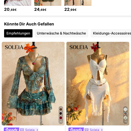
20
24
22
,49€
,49€
,99€
Könnte Dir Auch Gefallen
Empfehlungen
Unterwäsche & Nachtwäsche
Kleidungs-Accessoire
30
15
Soleia
Soleia