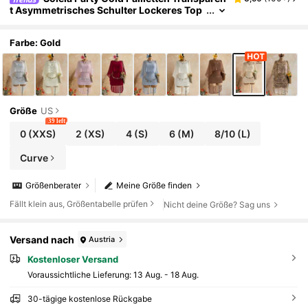
t Asymmetrisches Schulter Lockeres Top
& Geraffter Saum Bodycon Mini Kleid 2 Tei
le Set,Hellbeige,Sommer,Boho,Strandurlaub,F
eiertag
Farbe: Gold
Größe
US
39 left
0
(XXS)
2
(XS)
4
(S)
6
(M)
8/10
(L)
Curve
Größenberater
Meine Größe finden
Fällt klein aus, Größentabelle prüfen
Nicht deine Größe? Sag uns
Versand nach
Austria
Kostenloser Versand
Voraussichtliche Lieferung:
13 Aug. - 18 Aug.
30-tägige kostenlose Rückgabe