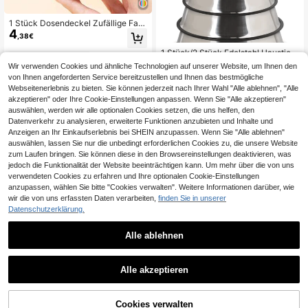
1 Stück Dosendeckel Zufällige Farb
4
e für Haustier für Haustier Essen Fri
,38€
sche Aufbewahrung
1 Stück/2 Stück Edelstahl Haustier
2
andere Händler
6
Fressnapf, Hundefütterungsschale,
,91€
Wir verwenden Cookies und ähnliche Technologien auf unserer Website, um Ihnen den
auslaufsichere rutschfeste silberne
von Ihnen angeforderten Service bereitzustellen und Ihnen das bestmögliche
Edelstahl Hundeschale, geeignet fü
Webseitenerlebnis zu bieten. Sie können jederzeit nach Ihrer Wahl "Alle ablehnen", "Alle
r kleine und mittlere Haustiere Futte
akzeptieren" oder Ihre Cookie-Einstellungen anpassen. Wenn Sie "Alle akzeptieren"
r- und Wassernapf, leicht zu reinige
nde Katzenfütterungsschale, Futter
auswählen, werden wir alle optionalen Cookies setzen, die uns helfen, den
- und Wassernapf rutschfest kippsic
Datenverkehr zu analysieren, erweiterte Funktionen anzubieten und Inhalte und
her stapelbar Haustier Welpen Napf
Anzeigen an Ihr Einkaufserlebnis bei SHEIN anzupassen. Wenn Sie "Alle ablehnen"
auswählen, lassen Sie nur die unbedingt erforderlichen Cookies zu, die unsere Website
zum Laufen bringen. Sie können diese in den Browsereinstellungen deaktivieren, was
jedoch die Funktionalität der Website beeinträchtigen kann. Um mehr über die von uns
verwendeten Cookies zu erfahren und Ihre optionalen Cookie-Einstellungen
anzupassen, wählen Sie bitte "Cookies verwalten". Weitere Informationen darüber, wie
wir die von uns erfassten Daten verarbeiten,
finden Sie in unserer
Datenschutzerklärung.
Alle ablehnen
1
1
Alle akzeptieren
0,01€ sparen
2-in-1 Katzenfütterungs- und Tränk
9
eset, Trocken- und Nassfuttertrenn
,28€
8 Stücke [rund] Ersatzfilter für Katz
ung, aus strapazierfähigem Kunstst
4
enbrunnenfilter, kompatibel mit 80 o
Cookies verwalten
off. Leicht zu reinigende Haustierfüt
,93€
4,94€