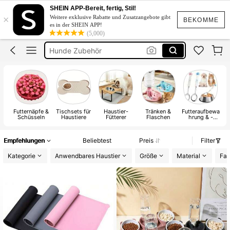
Katzen Zubehör
SHEIN APP-Bereit, fertig, Stil!
×
Weitere exklusive Rabatte und Zusatzangebote gibt
Katzen Napf
BEKOMME
es in der SHEIN APP!
(5,000)
Hunde Zubehör
Hunde Napf
Hundenapf
Katzen Zubehör
Futternäpfe &
Tischsets für
Haustier-
Tränken &
Futteraufbewa
Schüsseln
Haustiere
Fütterer
Flaschen
hrung & -
schaufeln
Empfehlungen
Beliebtest
Preis
Filter
Kategorie
Anwendbares Haustier
Größe
Material
Far