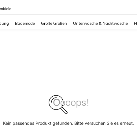
enkleid
and down arrow keys to navigate search Zuletzt gesucht and Suche und Finde. Pr
dung
Bademode
Große Größen
Unterwäsche & Nachtwäsche
H
Kein passendes Produkt gefunden. Bitte versuchen Sie es erneut.