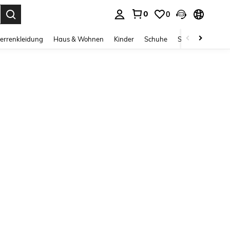
0
0
ess Enter to select.
errenkleidung
Haus & Wohnen
Kinder
Schuhe
Schmuck & Acces