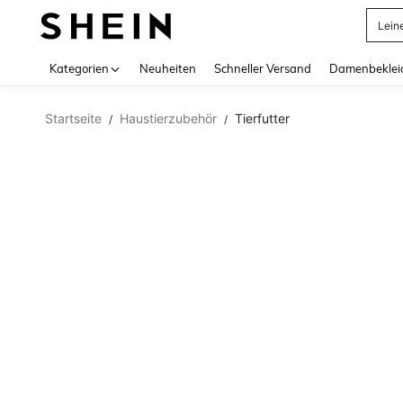
Lein
Use up 
Kategorien
Neuheiten
Schneller Versand
Damenbeklei
Startseite
Haustierzubehör
Tierfutter
/
/