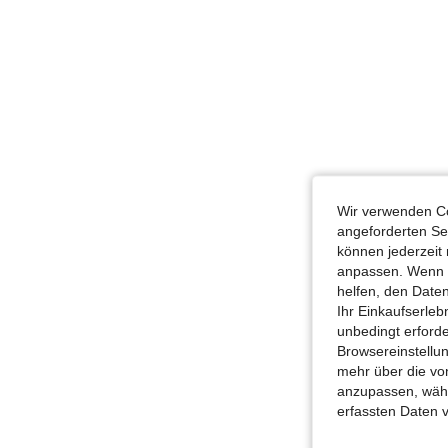
Wir verwenden Co
angeforderten Ser
können jederzeit 
anpassen. Wenn Si
helfen, den Date
Ihr Einkaufserle
unbedingt erford
Browsereinstellun
mehr über die vo
anzupassen, wähle
erfassten Daten 