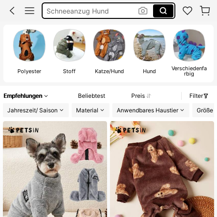
Hunde Kleidung Winter
Hunde Klamotten
Hunde Kleidung
Verschiedenfa
Polyester
Stoff
Katze/Hund
Hund
rbig
Empfehlungen
Beliebtest
Preis
Filter
Jahreszeit/ Saison
Material
Anwendbares Haustier
Größe