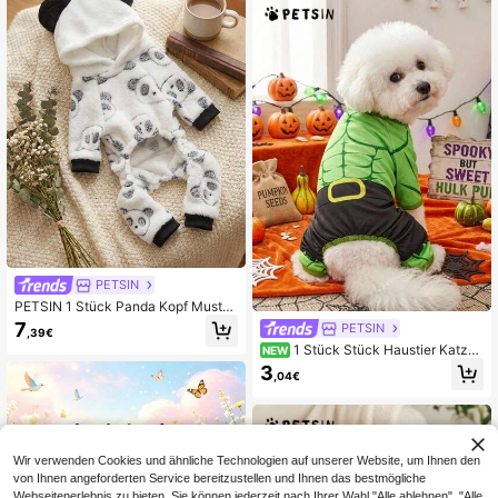
ür tägliche Spaziergänge und Outd
oor-Tragen
PETSIN
PETSIN 1 Stück Panda Kopf Muster
Cosplay Haustier Jumpsuit, dick un
7
PETSIN
,39€
d warm für Herbst und Winter, Flane
1 Stück Stück Haustier Katze
NEW
ll Haustier Kleidung
Hund Universal Halloween Grünes
3
,04€
Muskel Kostüm Gestrickt Elastisch
Bequem Hund Jumpsuit Pyjama, PE
TSIN Original Design
Wir verwenden Cookies und ähnliche Technologien auf unserer Website, um Ihnen den
von Ihnen angeforderten Service bereitzustellen und Ihnen das bestmögliche
Webseitenerlebnis zu bieten. Sie können jederzeit nach Ihrer Wahl "Alle ablehnen", "Alle