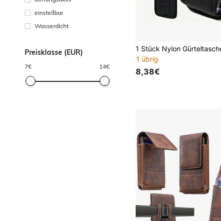
einstellbar
Wasserdicht
Preisklasse (EUR)
1 übrig
7
€
14
€
8,38€