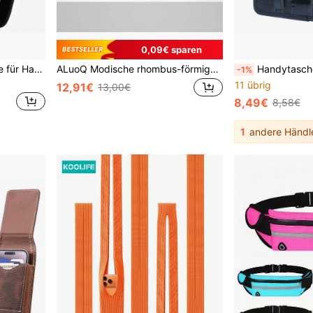
0,09€ sparen
1 Stück Nylon Gürteltasche für Handy, kompatibel mit 14/12/12 Pro/11/11 Pro/13/13 Pro/XR/X/6/7/8 Plus, kompatibel mit Samsung Galaxy S23/S22/S20/S21/FE/S10+/S9/A14/A54/Moto, multifunktionale Handy-Tasche, geeignet für Arbeit, Wandern, Camping, BBQ, Rettung und andere Anlässe.
ALuoQ Modische rhombus-förmige Kunstleder Umhängetasche für Handys mit abnehmbarem Gurt und Sicherheitsclip, kompatibel mit Samsung Z Flip 3/4/5/6/7
Handytasche für die Taille mit Kartenfach, Gürtels
-1%
11 übrig
12,91€
13,00€
8,49€
8,58€
1
andere Händl