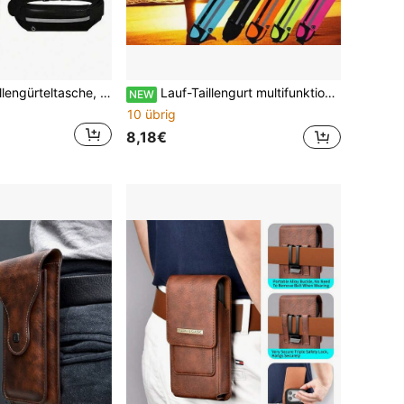
Taillentasche, Taillengürteltasche, Laufgürtel, tragbare Fitness-Tasche, kann Wasser halten, Fahrrad-Handy, wasserdicht, unverzichtbare Bauchtasche für den Schulanfang im College-Stil
Lauf-Taillengurt multifunktional wasserdicht diebstahlsicher schlanke Passform Handy-Taillengurt Sport Fitness Herren Damen kleine Wasserflaschen-Tasche Fahrradtasche Lauf-Handy-Taillengurt ultradünne Sport-Handytasche Damen-Taillengurt Herren unsichtbare Mini wasserdichte multifunktionale Hängertasche
NEW
10 übrig
8,18€