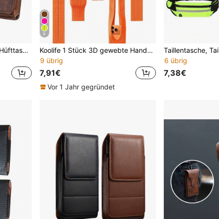
6
Geeignet für Smartphone-Hüfttaschen in den Größen 5,0", 5,5", 6,3", 7,0"
Koolife 1 Stück 3D gewebte Handytasche geeignet für iPhone 17 Pro Max, unisex faltbar mit strukturiertem Gurt Länge 80cm, multifunktionale Umhängetasche, elastischer Stauraum für Handy, Schlüssel, Karten, atmungsaktives Mesh-Sichtfenster, Anti-Verlust, passend für alle Modelle
9 übrig
6 übrig
7,91€
7,38€
Vor 1 Jahr gegründet