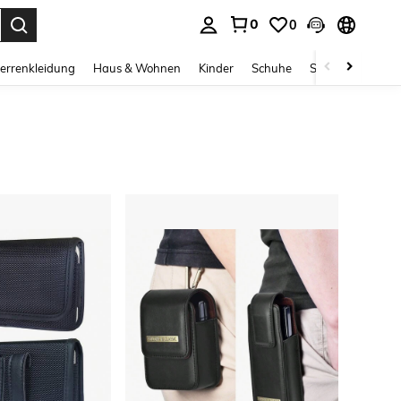
0
0
ess Enter to select.
errenkleidung
Haus & Wohnen
Kinder
Schuhe
Schmuck & Acces