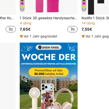
6
6
Leichter V-förmiger gestreifter Koolife 1 Stück 3D gewebte Handytasche kompatibel mit iPhone 17 Pro Max, unisex faltbar mit Textur, Länge 80cm multifunktionale Umhängetasche, elastische Aufbewahrung, Schlüssel, Karten, atmungsaktives Mesh-Sichtfenster, Anti-Verlust, passend für alle Modelle Frühlingsgeschenk Party
1 Stück 3D gewebte Handytasche aus rosafarbenem Wintermaterial von Koolife, kompatibel mit iPhone 17 Pro Max, unisex, faltbar mit Textur, Länge 80cm, multifunktionale Umhängetasche, elastische Aufbewahrung für Schlüssel, Karten, atmungsaktives Mesh-Sichtfenster, Anti-Verlust, passend für alle Modelle, Frühlingsgeschenk Geburtstagsparty
4 übrig
14 übrig
7,65€
7,55€
Vor 1 Jahr gegründet
Vor 1 Jahr geg