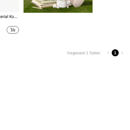
1 Stück leichtes Wintermaterial Koolife 3D gewebte Handytasche kompatibel mit iPhone 17 Pro Max, unisex faltbar mit Textur, Länge 80cm multifunktionale Umhängetasche, elastische Aufbewahrung, Schlüssel, Karten, atmungsaktives Mesh-Fenster, Anti-Verlust, passend für alle Modelle Frühlingsgeschenk Geburtstag
1
Insgesamt 1 Seiten