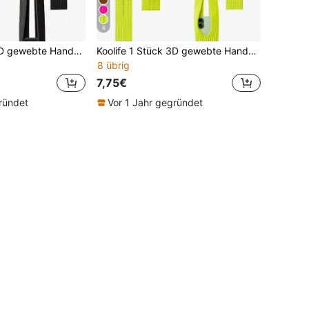
6
Koolife 1 Stück 3D gewebte Handytasche geeignet für iPhone 17 Pro Max, unisex faltbar mit Textur, Länge 80cm multifunktionale Umhängetasche, elastische Aufbewahrung, Schlüssel, Karten, atmungsaktives Mesh-Sichtfenster, Anti-Verlust, passend für alle Modelle
Koolife 1 Stück 3D gewebte Handytasche, geeignet für iPhone 17 Pro Max, unisex faltbar mit Textur, Länge 80cm multifunktionale Umhängetasche, elastische Aufbewahrung für AirPods, Schlüssel, Karten, atmungsaktives Mesh-Sichtfenster, Anti-Verlust, passend für alle Modelle
8 übrig
7,75€
ründet
Vor 1 Jahr gegründet