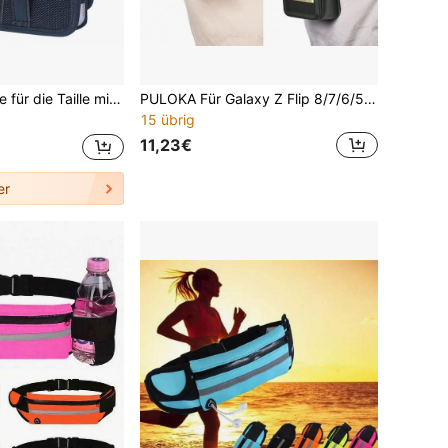
chlaufe, Handy-Lederhülle, Handy-Schutzhülle aus Nylon-Oxford-Gewebe
PULOKA Für Galaxy Z Flip 8/7/6/5/4/3/2 Handy Taillentasche Holster Gürtelhalter PU-Leder Tasche mit Gürtelclip Handyfach für Galaxy Z Fold 8 Ultra/Z Fold 7/Z Fold 6/Z Fold 5/Z Fold 4/Z Fold 3/Z Fold 2
15 übrig
11,23€
er