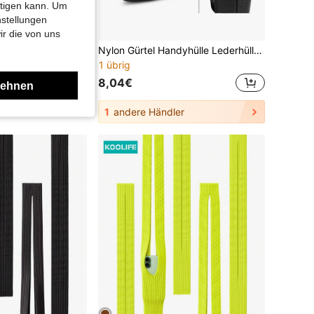
htigen kann. Um
nstellungen
ir die von uns
Handytasche für den Gürtel mit Clip, Handy-Lederhülle aus Nylon-Oxford-Stoff, Handy-Schutzhülle
Nylon Gürtel Handyhülle Lederhülle, kompatibel mit 14/12/12 Pro/11/11 Pro/13/13 Pro/XR/X/6/7/8 Plus, kompatibel mit Samsung Galaxy S23/S22/S20/S21/FE/S10+/S9/A14/A54/Moto, multifunktionale Handyhülle, geeignet für Arbeit, Wandern, Camping, Grillen, Rettung und andere Anlässe.
1 übrig
8,04€
lehnen
1
andere Händler