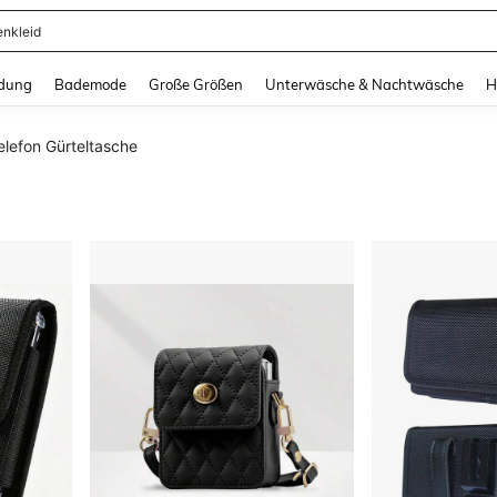
ertops
and down arrow keys to navigate search Zuletzt gesucht and Suche und Finde. Pr
dung
Bademode
Große Größen
Unterwäsche & Nachtwäsche
H
elefon Gürteltasche