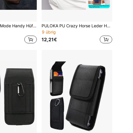
PULOKA 6,5 Zoll Mode Handy Hüfttasche, Doppellagiger Schutz, Kreditkartenfach - Geeignet für Outdoor Wandern, Radfahren, Laufen und andere Reiseanlässe, bequem zu tragen
PULOKA PU Crazy Horse Leder Handy Gürteltasche mit Handyhalter & Kartenfach - Vertikale Taillentasche Handyhülle für Outdoor, Fitness, Reisen - Freihändige Smartphone Träger
9 übrig
12,21€