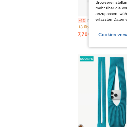
Browsereinstellun
mehr über die vo
anzupassen, wähle
erfassten Daten 
Nylon Gürtel Handy Tasche Leder Hülle, kompatibel mit 14/12/12 Pro/11/11 Pro/13/13 Pro/XR/X/6/7/8 Plus, kompatibel mit Samsung Galaxy S23/S22/S20/S21/FE/S10+/S9/A14/A54/Moto, multifunktionale Handy Tasche,
-1%
13 übrig
7,70€
7,78€
Cookies verw