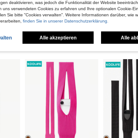
gen deaktivieren, was jedoch die Funktionalität der Website beeinträc
n uns verwendeten Cookies zu erfahren und Ihre optionalen Cookie-Ei
n Sie bitte "Cookies verwalten". Weitere Informationen darüber, wie w
verarbeiten,
finden Sie in unserer Datenschutzerklärung.
 geeignet für Arbeit, Wandern, Camping, Grillen, Rettung und andere Anlässe.
Vertikale Handy-Hüfttasche mit Gürtelschlaufe, Herren-Hüfttasche aus Litschikorn-Leder, Hüfttasche für Senioren
-1%
13 übrig
7,80€
7,88€
8,48€
alten
Alle akzeptieren
Alle ab