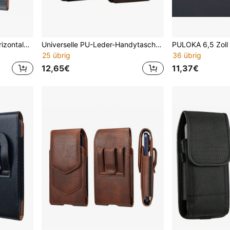
Schwarze Litchi-Textur horizontale Klapphülle Gürtel-Taillentasche für Handy Gürteltasche für Herren
Universelle PU-Leder-Handytasche mit Kartenfach, mit Gürtelschlaufe, Handyhalter, Hüfttasche
25 übrig
36 übrig
12,65€
11,37€