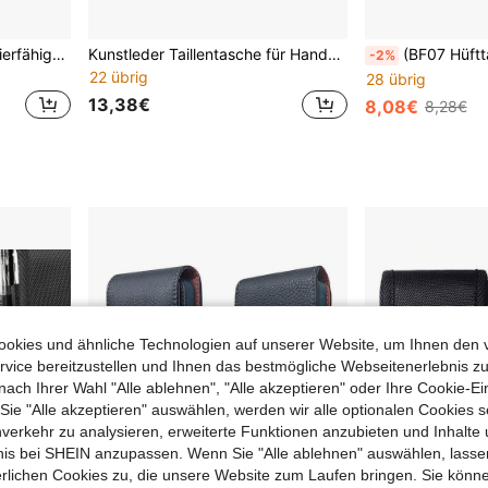
Vertikale schlichte strapazierfähige Handy-Taillentasche Gürtelholster Herren-Quer-Taillentasche Senioren-Hose Gürtel Lederhülle universell
Kunstleder Taillentasche für Handy Vintage Kuhfell Muster Handy Taillentasche geeignet für 6,1" - 7,2" Zoll Universal Gürteltasche
(BF07 Hüfttasche) Vielseitiges Handy-Schutzhülle aus
-2%
22 übrig
28 übrig
13,38€
8,08€
8,28€
okies und ähnliche Technologien auf unserer Website, um Ihnen den 
vice bereitzustellen und Ihnen das bestmögliche Webseitenerlebnis zu
nach Ihrer Wahl "Alle ablehnen", "Alle akzeptieren" oder Ihre Cookie-Ei
e "Alle akzeptieren" auswählen, werden wir alle optionalen Cookies s
nverkehr zu analysieren, erweiterte Funktionen anzubieten und Inhalte
bnis bei SHEIN anzupassen. Wenn Sie "Alle ablehnen" auswählen, lassen
erlichen Cookies zu, die unsere Website zum Laufen bringen. Sie könne