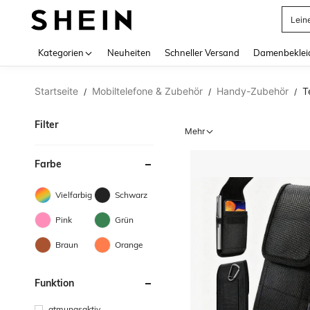
Somm
Use up 
Kategorien
Neuheiten
Schneller Versand
Damenbeklei
Startseite
Mobiltelefone & Zubehör
Handy-Zubehör
T
/
/
/
Filter
Mehr
Farbe
Vielfarbig
Schwarz
Pink
Grün
Braun
Orange
Funktion
atmungsaktiv