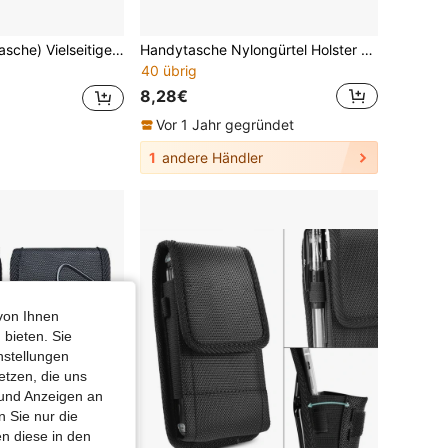
 PU-Leder, passend für Männer als Gürtelclip-Tasche für die folgenden Größen
Handytasche Nylongürtel Holster Etui kompatibel mit iPhone 14 12, 12 Pro, 11, 11 Pro, 13, 13 Pro, XR X 6 7 8 Plus, kompatibel mit Samsung Galaxy S23 S22 S20 S21 FE S10+ S9 A14 A54 Moto, Mehrzweck Handyhülle für Arbeit, Wandern, Camping, Grillen, Rettung
40 übrig
8,28€
Vor 1 Jahr gegründet
1
andere Händler
von Ihnen
 bieten. Sie
nstellungen
etzen, die uns
 und Anzeigen an
 Sie nur die
n diese in den