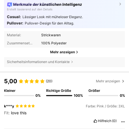
Merkmale der künstlichen Intelligenz
Erstellt basierend auf den Details
Casual:
Lässiger Look mit müheloser Eleganz.
Pullover:
Pullover-Design für den Alltag.
Material:
Strickwaren
Zusammensetzung:
100% Polyester
Mehr anzeigen
Sicherheitsinformationen und Kontakte
5,00
(20)
Mehr anzeigen
Kleiner
Richtige Größe
Größer
0%
100%
0%
k***y
Farbe: Pink / Größe: 3XL
Fit:
love
this
Hilfreich
(0)