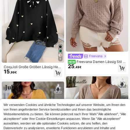
Freevana
9
Freevana Damen Lässig Stil |
NEW
25
Beige Off-Shoulder Strickpullover -
CosyJoli Große Größen Lässig Herz
,49€
Lockerer Schnitt mit Laternenärmel
15
muster beige V-Ausschnitt rückenfr
,99€
n
ei Pullover Pullover
Wir verwenden Cookies und ähnliche Technologien auf unserer Website, um Ihnen den
von Ihnen angeforderten Service bereitzustellen und Ihnen das bestmögliche
Webseitenerlebnis zu bieten. Sie können jederzeit nach Ihrer Wahl "Alle ablehnen", "Alle
akzeptieren" oder Ihre Cookie-Einstellungen anpassen. Wenn Sie "Alle akzeptieren"
auswählen, werden wir alle optionalen Cookies setzen, die uns helfen, den
Datenverkehr zu analysieren, erweiterte Funktionen anzubieten und Inhalte und