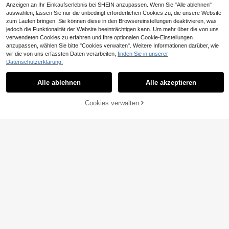
Anzeigen an Ihr Einkaufserlebnis bei SHEIN anzupassen. Wenn Sie "Alle ablehnen"
auswählen, lassen Sie nur die unbedingt erforderlichen Cookies zu, die unsere Website
zum Laufen bringen. Sie können diese in den Browsereinstellungen deaktivieren, was
jedoch die Funktionalität der Website beeinträchtigen kann. Um mehr über die von uns
verwendeten Cookies zu erfahren und Ihre optionalen Cookie-Einstellungen
18
4
anzupassen, wählen Sie bitte "Cookies verwalten". Weitere Informationen darüber, wie
0,14€ sparen
wir die von uns erfassten Daten verarbeiten,
finden Sie in unserer
#Strick Essentials
Datenschutzerklärung.
Juhart
Vionelle Pullover mit Laternärmeln,
18
Kordelzug und geraffter Vorderseit
Juhart Große Größen
EU Warehouse
,91€
Alle ablehnen
Alle akzeptieren
e, Strickpullover für den Winter, Her
25
einfarbiger V-Ausschnitt Lässig & vi
,21€
25,35€
bst
elseitiger Langarm Pullover, für Wint
er Strick Pullover Herbst
Cookies verwalten
ZUM WARENKORB HINZUFÜGEN