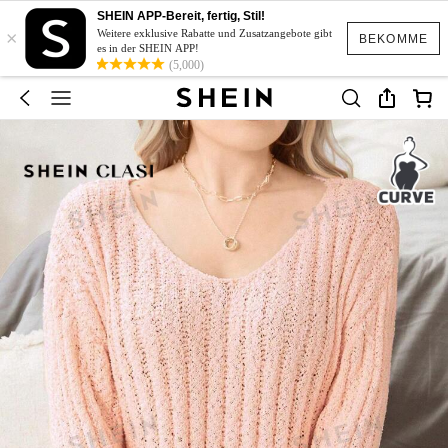
SHEIN APP-Bereit, fertig, Stil!
×
Weitere exklusive Rabatte und Zusatzangebote gibt
BEKOMME
es in der SHEIN APP!
(5,000)