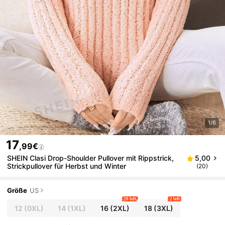
1/6
17
,99€
SHEIN Clasi Drop-Shoulder Pullover mit Rippstrick,
5,00
Strickpullover für Herbst und Winter
(20)
Größe
US
20 left
2 left
12
(0XL)
14
(1XL)
16
(2XL)
18
(3XL)