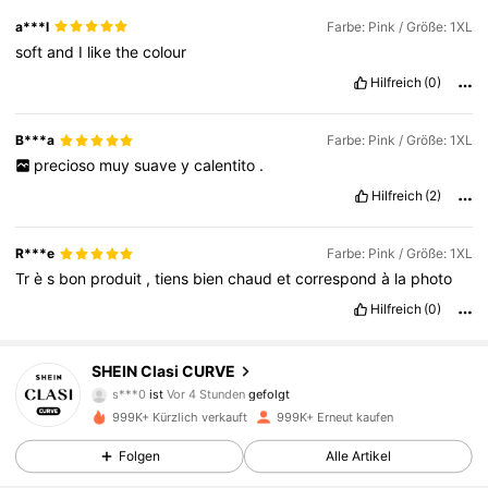
a***l
Farbe: Pink / Größe: 1XL
soft
and
I
like
the
colour
Hilfreich
(0)
B***a
Farbe: Pink / Größe: 1XL
precioso
muy
suave
y
calentito
.
Hilfreich
(2)
R***e
Farbe: Pink / Größe: 1XL
Tr
è
s
bon
produit
,
tiens
bien
chaud
et
correspond
à
la
photo
Hilfreich
(0)
337K Follower
4,83
SHEIN Clasi CURVE
s***0
ist
Vor 4 Stunden
gefolgt
w***3
ist am Durchsuchen
999K+ Kürzlich verkauft
999K+ Erneut kaufen
337K Follower
4,83
Folgen
Alle Artikel