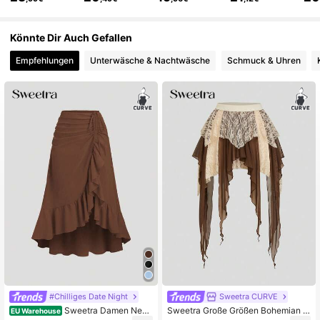
399K Follower
4,81
Könnte Dir Auch Gefallen
Empfehlungen
Unterwäsche & Nachtwäsche
Schmuck & Uhren
399K Follower
4,81
399K Follower
4,81
399K Follower
4,81
399K Follower
4,81
399K Follower
4,81
#Chilliges Date Night
Sweetra CURVE
Sweetra Damen Neuh
Sweetra Große Größen Bohemian S
EU Warehouse