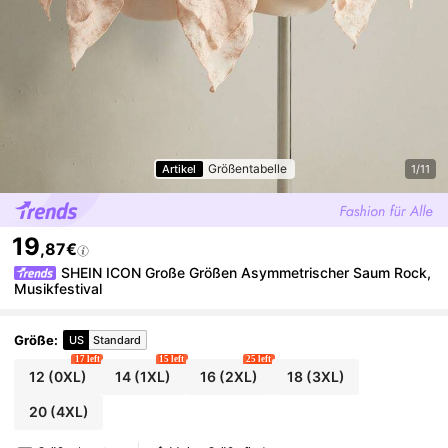
Größentabelle
Artikel
1/11
19
,87€
SHEIN ICON Große Größen Asymmetrischer Saum Rock,
Musikfestival
Größe
:
US
Standard
17 left
15 left
25 left
12
(0XL)
14
(1XL)
16
(2XL)
18
(3XL)
20
(4XL)