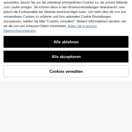
auswählen, lassen Sie nur die unbedingt erforderlichen Cookies zu, die unsere Website
zum Laufen bringen. Sie können diese in den Browsereinstellungen deaktivieren, was
jedoch die Funktionalität der Website beeinträchtigen kann. Um mehr über die von uns
verwendeten Cookies zu erfahren und Ihre optionalen Cookie-Einstellungen
anzupassen, wählen Sie bitte "Cookies verwalten". Weitere Informationen darüber, wie
wir die von uns erfassten Daten verarbeiten,
finden Sie in unserer
Datenschutzerklärung.
Alle ablehnen
5
17
#Balletcore
Firerie CURVE
Alle akzeptieren
SHEIN PETITE CURVE
Firerie Eleganter einfa
EU Warehouse
EU Warehouse
Plissierter Bubble Rock in Unifarbe,
rbiger Rock in Große Größen, geeig
16
18
,52€
-1%
16,82€
,31€
Große Größen, lässiger Urlaubsstil
net für den Arbeitsweg
Cookies verwalten
ZUM WARENKORB HINZUFÜGEN