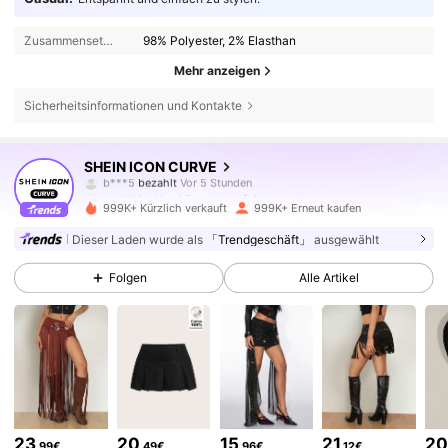
Zusammensetzung:
98% Polyester, 2% Elasthan
Mehr anzeigen
Sicherheitsinformationen und Kontakte
399K Follower
4,81
SHEIN ICON CURVE
b***5
bezahlt
Vor 5 Stunden
m***1
ist
Vor 4 Stunden
gefolgt
999K+ Kürzlich verkauft
999K+ Erneut kaufen
399K Follower
4,81
Dieser Laden wurde als
「Trendgeschäft」
ausgewählt
Folgen
Alle Artikel
399K Follower
4,81
399K Follower
4,81
399K Follower
4,81
23
20
15
21
2
,99€
,49€
,96€
,12€