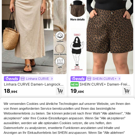
Linhara CURVE
SHEIN CURVE+
Linhara CURVE Damen-Langrock i
SHEIN CURVE+ Damen-Freiz
NEW
n großen Größen für Frühling/Somm
eitshorts in großen Größen, locker g
18
19
,99€
,49€
er, einfarbig, strukturiert, schmal ge
eschnitten, mit Leopardenmuster un
schnitten, mit Plissee, Rückschlitz u
d Taschen
nd Reißverschluss, elegant, minimal
Wir verwenden Cookies und ähnliche Technologien auf unserer Website, um Ihnen den
istisch, für den Arbeitsalltag
von Ihnen angeforderten Service bereitzustellen und Ihnen das bestmögliche
Webseitenerlebnis zu bieten. Sie können jederzeit nach Ihrer Wahl "Alle ablehnen", "Alle
akzeptieren" oder Ihre Cookie-Einstellungen anpassen. Wenn Sie "Alle akzeptieren"
auswählen, werden wir alle optionalen Cookies setzen, die uns helfen, den
Datenverkehr zu analysieren, erweiterte Funktionen anzubieten und Inhalte und
Anzeigen an Ihr Einkaufserlebnis bei SHEIN anzupassen. Wenn Sie "Alle ablehnen"