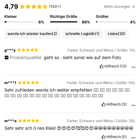
4,79
(100+)
Mehr anzeigen
Kleiner
Richtige Größe
Größer
6%
90%
4%
werde ich wieder kaufen
(2)
schnelle Logistik
(1)
Liebe
(20)
g***y
Farbe: Schwarz und Weiss / Größe: 1XL
Produktqualität:
geht
so
.
sieht
sonst
wie
auf
dem
Foto
Hilfreich
(13)
m***1
Farbe: Schwarz und Weiss / Größe: 0XL
Sehr
zufrieden
werde
ich
weiter
empfehlen
👍🏻
👍🏻
👍🏻
👍🏻
👍🏻
👍🏻
👍🏻
👍🏻
👍🏻
👍🏻
👍🏻
👍🏻
👍🏻
👍🏻
👍🏻
👍🏻
👍🏻
👍🏻
👍🏻
👍🏻
👍🏻
👍🏻
Hilfreich
(3)
m***a
Farbe: Schwarz und Weiss / Größe: 2XL
Sehr
sehr
sch
ö
nes
Kleid
😍😍😍😍🥰🥰😍😍🤩🤩🤩🤩🤩🤩🤩🤩🤩
Hilfreich
(0)