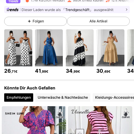
1.7M Kürzlich verkauft
980K Erneut kaufen
12% Anstieg d
Dieser Laden wurde als
「Trendgeschäft」
ausgewählt
350K Follower
4,78
Folgen
Alle Artikel
350K Follower
4,78
350K Follower
4,78
26
41
34
30
3
,71€
,99€
,99€
,49€
350K Follower
4,78
Könnte Dir Auch Gefallen
Empfehlungen
Unterwäsche & Nachtwäsche
Kleidungs-Accessoire
350K Follower
4,78
350K Follower
4,78