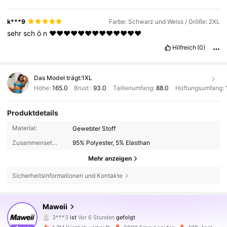
k***9
Farbe: Schwarz und Weiss / Größe: 2XL
sehr
sch
ö
n
❤️❤️❤️❤️❤️❤️❤️❤️❤️❤️❤️❤️❤️
Hilfreich
(0)
Das Model trägt:
1XL
Höhe:
165.0
Brust :
93.0
Taillenumfang:
88.0
Hüftungsumfang:
Produktdetails
Material:
Gewebter Stoff
Zusammensetzung:
95% Polyester, 5% Elasthan
Mehr anzeigen
Sicherheitsinformationen und Kontakte
350K Follower
4,78
Maweii
3***3
ist
Vor 6 Stunden
gefolgt
a***2
ist am Durchsuchen
350K Follower
4,78