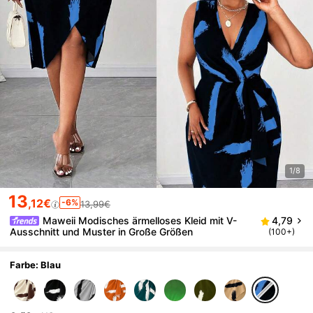
1/8
13
,12€
-6%
13,99€
Maweii Modisches ärmelloses Kleid mit V-
4,79
Ausschnitt und Muster in Große Größen
(100+)
Farbe: Blau