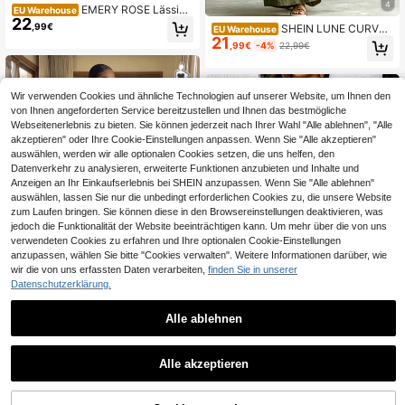
4
EMERY ROSE Lässige
EU Warehouse
22
s, minimalistisches blaues Kurzarm
,99€
SHEIN LUNE CURVE
EU Warehouse
kleid in Große Größen für Frauen, fi
21
Modisches Kleid für Damen in Groß
,99€
-4%
22,99€
gurbetontes Bodycon-Sommerkleid
e Größen, einfarbig, gewebt, für den
mit asymmetrischem Saum und Gür
täglichen Gebrauch, Urlaub, Pendel
tel
n, lässiger Sommerstil
Wir verwenden Cookies und ähnliche Technologien auf unserer Website, um Ihnen den
von Ihnen angeforderten Service bereitzustellen und Ihnen das bestmögliche
Webseitenerlebnis zu bieten. Sie können jederzeit nach Ihrer Wahl "Alle ablehnen", "Alle
akzeptieren" oder Ihre Cookie-Einstellungen anpassen. Wenn Sie "Alle akzeptieren"
auswählen, werden wir alle optionalen Cookies setzen, die uns helfen, den
Datenverkehr zu analysieren, erweiterte Funktionen anzubieten und Inhalte und
Anzeigen an Ihr Einkaufserlebnis bei SHEIN anzupassen. Wenn Sie "Alle ablehnen"
auswählen, lassen Sie nur die unbedingt erforderlichen Cookies zu, die unsere Website
zum Laufen bringen. Sie können diese in den Browsereinstellungen deaktivieren, was
jedoch die Funktionalität der Website beeinträchtigen kann. Um mehr über die von uns
verwendeten Cookies zu erfahren und Ihre optionalen Cookie-Einstellungen
Ähnliche vorrätige Artikel anzeigen
Alle ansehen
anzupassen, wählen Sie bitte "Cookies verwalten". Weitere Informationen darüber, wie
wir die von uns erfassten Daten verarbeiten,
finden Sie in unserer
Datenschutzerklärung.
7
Alle ablehnen
6
SHEIN Lady CURVE
SHEIN Lady CURVE G
Breezaya CURVE
EU Warehouse
22
roße Größen Kleid mit vollem Muste
,76€
-1%
22,99€
Alle akzeptieren
Breezaya Große Größ
EU Warehouse
r, tiefem V-Ausschnitt und Schlitz bi
Sorry, dieses Produkt ist ausverkauft.
17
en Sommer Lässig Kleid mit Allover
,49€
s zum Oberschenkel für den Urlaub
-Muster und V-Ausschnitt, Kurzarm