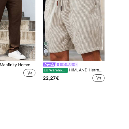
9
anfinity Homme Herren Große Größen lässig Reine Baumwolle Einfarbig Schräge Tasche Kordelzug Taille Hose
HIMLAND
HIMLAND Herren Große Größen Beige Kordelzug Taille Lässig Tropische Shorts, Urlaub, Vatertagsgeschenke Urlaub Sommer, Fußball
EU Warehouse
22,27€