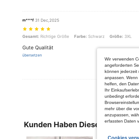
m***f
31 Dec,2025
Gesamt: Richtige Größe, Farbe: Schwarz, Größe: 3XL
Gesamt:
Richtige Größe
Farbe:
Schwarz
Größe:
3XL
Gute Qualität
übersetzen
Wir verwenden Co
angeforderten Ser
können jederzeit 
anpassen. Wenn Si
helfen, den Date
Mehr Bewertung
Ihr Einkaufserle
unbedingt erford
Browsereinstellun
mehr über die vo
anzupassen, wähle
erfassten Daten 
Kunden Haben Diese Artikel A
Cookies verw