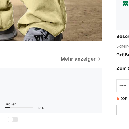
Besc
Sicherh
Größ
Mehr anzeigen
Zum 
55K+ 
Größer
18%