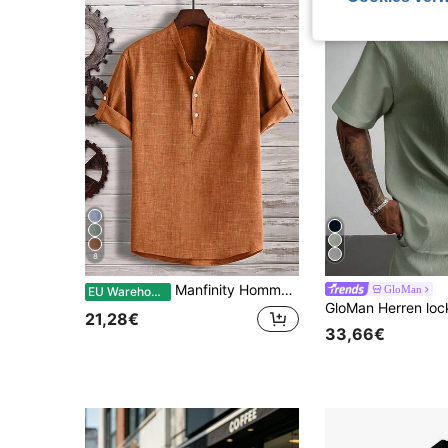
8
Manfinity Homme Herren Hemd mit halber Knopfleiste und hochgekrempelten Ärmeln, Rostfarbenes Herrenhemd, Große und lange Herren Henley Shirts, Oberteile, Formell
GloMan
EU Warehouse
21,28€
33,66€