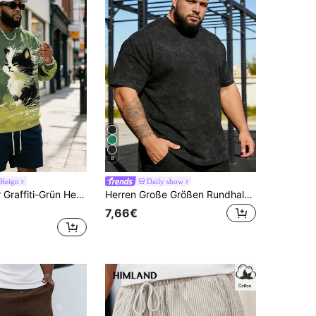
8
 Reign
Daily show
Künstlerischer Graffiti-Grün Herren Große Größen Sweatshirt Frühling/Herbst Große Größen Lässig Sweatshirt mit süßem Katzen-Muster, vielseitig einsetzbarer Paar-Streetwear Pullover
Herren Große Größen Rundhals Kurzarm T-Shirt mit Buchstaben-Muster, geeignet für den täglichen Gebrauch, Sport und Urlaub, tolles Geschenk für den Ehemann
7,66€