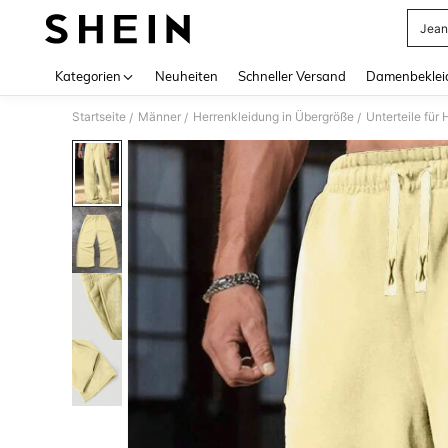
Jean
Use up 
Kategorien
Neuheiten
Schneller Versand
Damenbeklei
Startseite
Männer
Herrenkleidung in Übergröße
Unterteile für
/
/
/