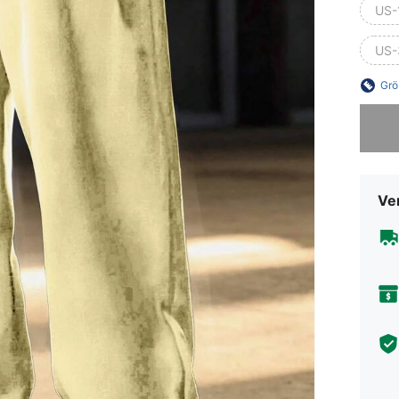
US-
US-
Grö
Sorry, d
Ve