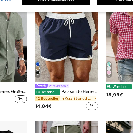
15
5
M
Palasendo
EU Warehouse
GloMan Herren lockeres Große Größen Kurzarmhemd und Shorts mit Kordelzug 2-teiliges Set,Sommer/Herbst für Strandurlaub,Lässiger Alltagskleidung,Freund/Ehemann
Palasendo Herren Lässig Marineblau Kontrastfarbe Kordelzug Strandshorts, Sommer Badehose für Herren, Poolparty Urlaub Badebekleidung Badesachen Strand
EU Warehouse
18,99€
in Kurz Strandshorts für Herren
#2 Bestseller
14,84€