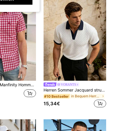
anfinity Homme Rotes kurzärmeliges kariertes Hemd mit einzigartigem gesticktem Logo, frisch kariertes lässiges vielseitiges Modehemdfür den Sommer
VORANTS
Herren Sommer Jacquard strukturiertes Kontrastfarben Halb-Reißverschluss Poloshirt, lässiger minimalistischer urbaner reifer britischer Gentleman Stil
in Bequem Herren Poloshirts
#10 Bestseller
15,34€