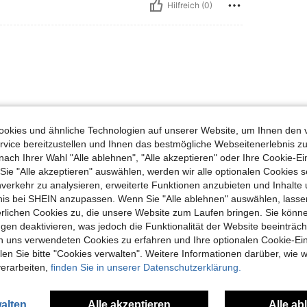
Hilfreich (0)
okies und ähnliche Technologien auf unserer Website, um Ihnen den 
vice bereitzustellen und Ihnen das bestmögliche Webseitenerlebnis zu
Hilfreich (0)
nach Ihrer Wahl "Alle ablehnen", "Alle akzeptieren" oder Ihre Cookie-Ei
e "Alle akzeptieren" auswählen, werden wir alle optionalen Cookies s
nverkehr zu analysieren, erweiterte Funktionen anzubieten und Inhalte
en Ansehen
bnis bei SHEIN anzupassen. Wenn Sie "Alle ablehnen" auswählen, lassen
erlichen Cookies zu, die unsere Website zum Laufen bringen. Sie könne
gen deaktivieren, was jedoch die Funktionalität der Website beeinträc
n uns verwendeten Cookies zu erfahren und Ihre optionalen Cookie-Ei
n Sie bitte "Cookies verwalten". Weitere Informationen darüber, wie w
verarbeiten,
finden Sie in unserer Datenschutzerklärung.
uch Angeschaut
alten
Alle akzeptieren
Alle ab