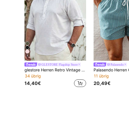
4
GLESTORE Flagship Store
Palasendo
glestore Herren Retro Vintage einfarbiges Hemd mit Stehkragen und Knopfleiste, Ärmel können hochgekrempelt werden - leicht und atmungsaktiv, Große Größen, 100% Baumwolle, lässig Hemd geeignet für alle Jahreszeiten, Sommermode für Herren
34 übrig
11 übrig
14,40€
20,49€