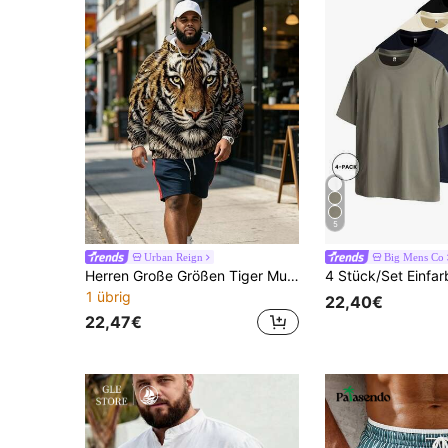
5
Urban Reign
Big Mens Co
Herren Große Größen Tiger Muster Pullover Kapuzenpullover, wildes personalisiertes Streetwear, vielseitig für Lässig, Zuhause und Outdoor Sport, Frühling/Herbst, Langarm Oberteil
1 übrig
22,40€
22,47€