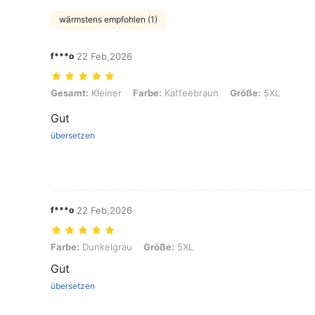
wärmstens empfohlen (1)
f***o
22 Feb,2026
Gesamt: Kleiner, Farbe: Kaffeebraun, Größe: 5XL
Gesamt:
Kleiner
Farbe:
Kaffeebraun
Größe:
5XL
Gut
übersetzen
f***o
22 Feb,2026
Farbe: Dunkelgrau, Größe: 5XL
Farbe:
Dunkelgrau
Größe:
5XL
Gut
übersetzen