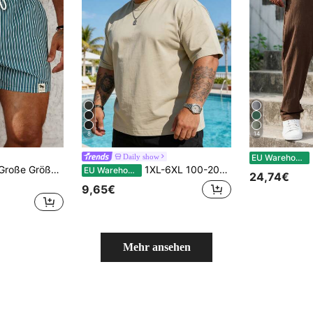
8
14
M
Daily show
EU Warehouse
Palasendo Herren Große Größen Sommer Lässig Gestreifte Strandshorts, Urlaub
1XL-6XL 100-200kg Herren T-Shirt, Große Größen Lässig Rundhals Kurzarm T-Shirt, geeignet für Outdoor-Sport, vielseitig, schlank geschnitten, erfrischend und energiegeladen, tolles Geschenk für Ehemann und Freund
EU Warehouse
24,74€
9,65€
Mehr ansehen