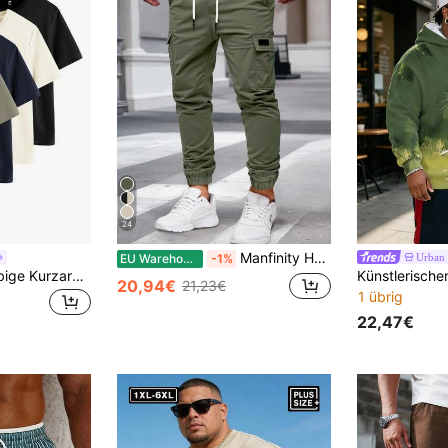
24
Manfinity Homme Herren einfarbige Cargo-Hose mit Kordelzug, Mehrtaschig, Slim Fit, Lässig, Herbst
Urban
EU Warehouse
-1%
4 Stück/Set Einfarbige Kurzarm T-Shirts in Große Größen, geeignet für Frühling/Sommer/Herbst
20,94€
21,23€
1 übrig
22,47€