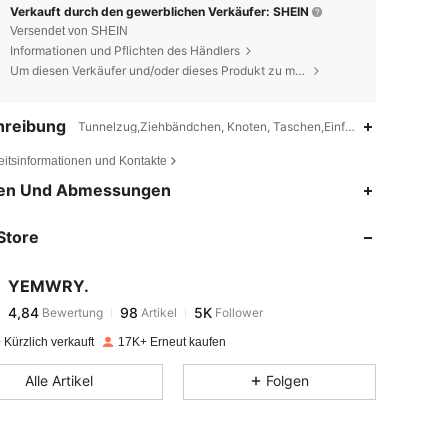
Verkauft durch den gewerblichen Verkäufer: SHEIN
Versendet von SHEIN
Informationen und Pflichten des Händlers
Um diesen Verkäufer und/oder dieses Produkt zu melden
hreibung
Tunnelzug,Ziehbändchen, Knoten, Taschen,Einfarbig
eitsinformationen und Kontakte
4,84
98
5K
en Und Abmessungen
Store
4,84
98
5K
YEMWRY.
4,84
98
5K
Bewertung
Artikel
Follower
s***5
bezahlt
Vor 1 Tag
Kürzlich verkauft
17K+ Erneut kaufen
4,84
98
5K
Alle Artikel
Folgen
4,84
98
5K