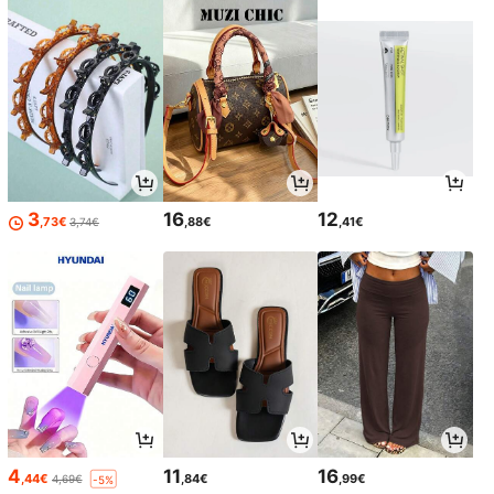
3
16
12
,73€
,88€
,41€
3,74€
4
11
16
,44€
,84€
,99€
4,69€
-5%