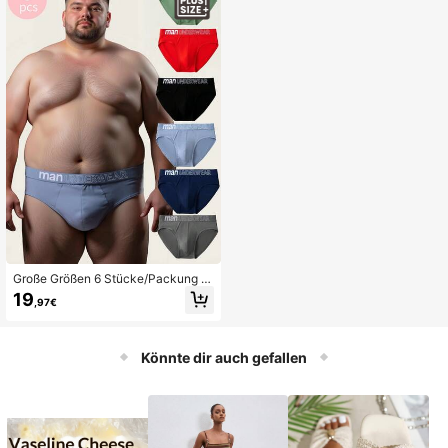
Große Größen 6 Stücke/Packung M
ehrfarbige Unterwäsche für Herren,
19
,97€
weich & bequeme Herren Unterwäs
che für Sport, geeignet für große &
muskulöse Männer
Könnte dir auch gefallen