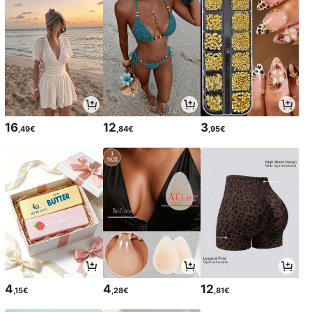
16
12
3
,49€
,84€
,95€
4
4
12
,15€
,28€
,81€