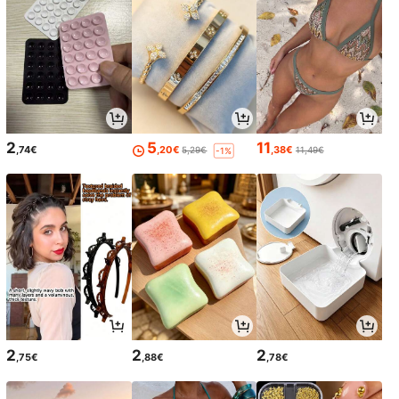
2
5
11
,74€
,20€
,38€
5,29€
11,49€
-1%
2
2
2
,75€
,88€
,78€