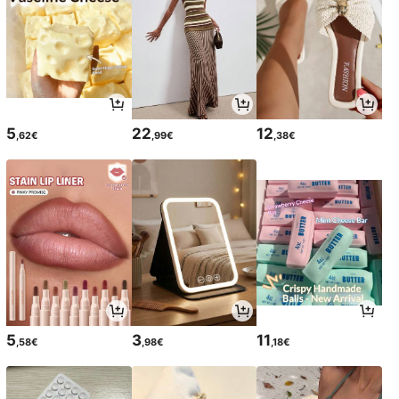
5
22
12
,62€
,99€
,38€
5
3
11
,58€
,98€
,18€