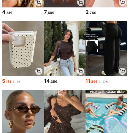
4
7
2
,81€
,58€
,78€
5
14
11
,13€
,35€
,84€
5,18€
11,87€