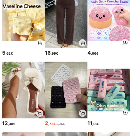
5
16
4
,62€
,99€
,96€
12
2
11
,38€
,73€
,18€
2,75€