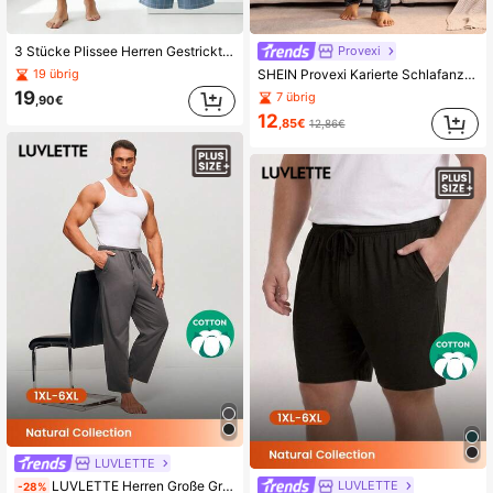
Provexi
3 Stücke Plissee Herren Gestrickte Karomuster Lounge Shorts in Große Größen, Elastischer Bund Bequeme Casual Pyjama Shorts für Frühling/Sommer, Geeignet für Urlaub, Zuhause Entspannung, Geschenkidee
SHEIN Provexi Karierte Schlafanzughose in Große Größen für Herren, Loungewear für den Herbst
19 übrig
19
7 übrig
,90€
12
,85€
12,86€
LUVLETTE
LUVLETTE
LUVLETTE Herren Große Größen Grau Basic Weich 100% Reine Baumwolle Schlafanzug Hose als Oberbekleidung Luftige Pyjama Hose Herbst Baumwoll Pyjama
-28%