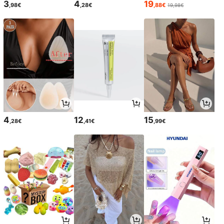
3
4
19
,98€
,28€
,88€
19,98€
4
12
15
,28€
,41€
,99€