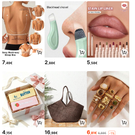
7
2
5
,49€
,88€
,58€
4
16
6
,15€
,98€
,81€
6,88€
-1%