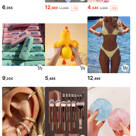
6
12
4
,35€
,86€
,44€
12,99€
4,69€
-1%
-5%
9
5
12
,20€
,48€
,49€