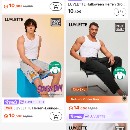
LUVLETTE Halloween Herren Große Größen Frühling und Sommer Schwarz Basic Weich 100% Reine Baumwolle Schlafhose Loungehose als Oberbekleidung Luftige Pyjama Hose Pyjama
10
,00€
13,99€
10
,40€
LUVLETTE
14
LUVLETTE Herren-Lounge-Shorts in großen Größen aus weicher Baumwolle, graue Schlafshorts mit Farbblockdesign und blauem Saum, bequeme Sommer-Pyjamas mit Grafik
,00€
-24%
14,87€
10
,50€
13,99€
LUVLETTE