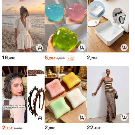
16
5
2
,49€
,20€
,78€
5,27€
-1%
2
2
22
,75€
,88€
,49€
2,77€