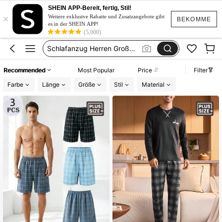
SHEIN APP-Bereit, fertig, Stil!
×
Schlafanzug Kurze Hosen
Weitere exklusive Rabatte und Zusatzangebote gibt
BEKOMME
es in der SHEIN APP!
Schlafanzug Herren
(5,000)
Schlafanzug Herren Große Größe
Schlafanzug Herren Cotton
Recommended
Most Popular
Price
Filter
Nachthemd Herren
Farbe
Länge
Größe
Stil
Material
Schlafanzug Kurze Hosen
Schlafanzug Herren