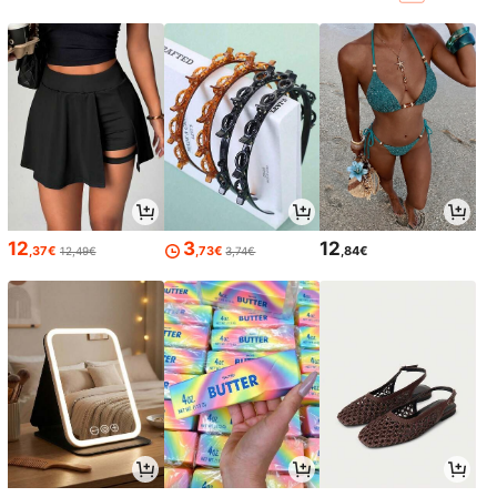
12
3
12
,37€
,73€
,84€
12,49€
3,74€