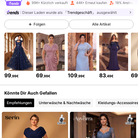
109K Follower
4,67
99K+ Kürzlich verkauft
44K+ Erneut kaufen
19% Anstieg d
Dieser Laden wurde als
「Trendgeschäft」
ausgewählt
109K Follower
4,67
Folgen
Alle Artikel
109K Follower
4,67
109K Follower
4,67
99
69
109
83
69
,99€
,99€
,99€
,49€
109K Follower
4,67
Könnte Dir Auch Gefallen
Empfehlungen
Unterwäsche & Nachtwäsche
Kleidungs-Accessoire
109K Follower
4,67
109K Follower
4,67