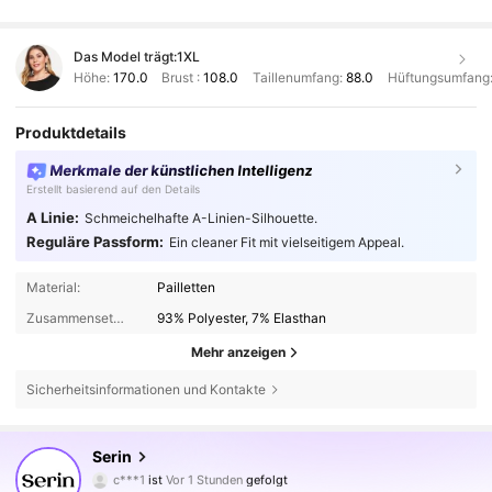
Das Model trägt:
1XL
Höhe:
170.0
Brust :
108.0
Taillenumfang:
88.0
Hüftungsumfang
Produktdetails
Merkmale der künstlichen Intelligenz
Erstellt basierend auf den Details
A Linie:
Schmeichelhafte A-Linien-Silhouette.
Reguläre Passform:
Ein cleaner Fit mit vielseitigem Appeal.
Material:
Pailletten
Zusammensetzung:
93% Polyester, 7% Elasthan
Mehr anzeigen
Sicherheitsinformationen und Kontakte
109K Follower
4,67
Serin
c***1
ist
Vor 1 Stunden
gefolgt
a***1
ist am Durchsuchen