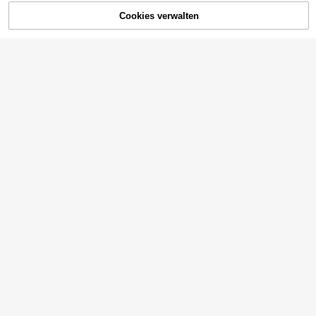
Cookies verwalten
ZUM WARENKORB HINZUFÜGEN