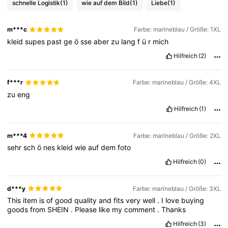
schnelle Logistik
(1)
wie auf dem Bild
(1)
Liebe
(1)
m***c
Farbe: marineblau / Größe: 1XL
kleid
supes
past
ge
ö
sse
aber
zu
lang
f
ü
r
mich
Hilfreich
(2)
f***r
Farbe: marineblau / Größe: 4XL
zu
eng
Hilfreich
(1)
m***4
Farbe: marineblau / Größe: 2XL
sehr
sch
ö
nes
kleid
wie
auf
dem
foto
Hilfreich
(0)
d***y
Farbe: marineblau / Größe: 3XL
This
item
is
of
good
quality
and
fits
very
well
.
I
love
buying
goods
from
SHEIN
.
Please
like
my
comment
.
Thanks
Hilfreich
(3)