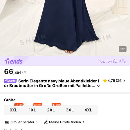
1/7
66
,49€
Serin Elegante navy blaue Abendkleider f
4,75
(
36
)
ür Brautmutter in Große Größen mit Paillette
n-Stickerei, Pailletten-Spleißung, stereosko
pischen Perlen-Stickereien, Herzchenausschnit
t und Halbarm im Fishtail-Stil
Größe
14 left
15 left
13 left
0XL
1XL
2XL
3XL
4XL
Größenberater
Meine Größe finden