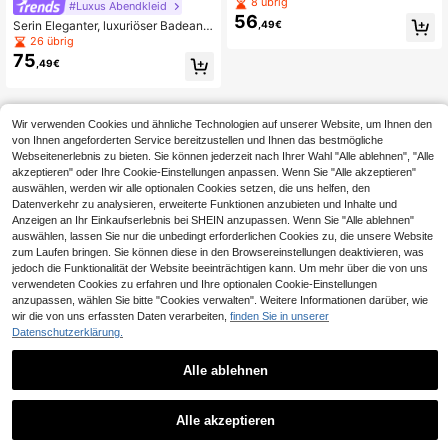
in Große Größen mit Kontrast-Spitz
8 übrig
#Luxus Abendkleid
e, Rüschen und kurzen Ärmeln
56
Serin Eleganter, luxuriöser Badeanz
,49€
ugstoff in Große Größen mit Perlen,
26 übrig
Pailletten und bestickter Blumenap
75
,49€
plikation, elastisch, mit transparent
en Ärmeln und gerafftem Meerjungf
rauenrock, geeignet für Hochzeite
n, Partys, Feiertage, Braut- und Bra
utmutterkleider
Wir verwenden Cookies und ähnliche Technologien auf unserer Website, um Ihnen den
von Ihnen angeforderten Service bereitzustellen und Ihnen das bestmögliche
Webseitenerlebnis zu bieten. Sie können jederzeit nach Ihrer Wahl "Alle ablehnen", "Alle
akzeptieren" oder Ihre Cookie-Einstellungen anpassen. Wenn Sie "Alle akzeptieren"
auswählen, werden wir alle optionalen Cookies setzen, die uns helfen, den
Datenverkehr zu analysieren, erweiterte Funktionen anzubieten und Inhalte und
Anzeigen an Ihr Einkaufserlebnis bei SHEIN anzupassen. Wenn Sie "Alle ablehnen"
auswählen, lassen Sie nur die unbedingt erforderlichen Cookies zu, die unsere Website
zum Laufen bringen. Sie können diese in den Browsereinstellungen deaktivieren, was
jedoch die Funktionalität der Website beeinträchtigen kann. Um mehr über die von uns
verwendeten Cookies zu erfahren und Ihre optionalen Cookie-Einstellungen
anzupassen, wählen Sie bitte "Cookies verwalten". Weitere Informationen darüber, wie
wir die von uns erfassten Daten verarbeiten,
finden Sie in unserer
Datenschutzerklärung.
Alle ablehnen
Alle akzeptieren