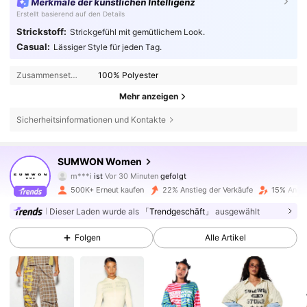
Merkmale der künstlichen Intelligenz
Erstellt basierend auf den Details
Strickstoff:
Strickgefühl mit gemütlichem Look.
Casual:
Lässiger Style für jeden Tag.
Zusammensetzung:
100% Polyester
Mehr anzeigen
Sicherheitsinformationen und Kontakte
869K Follower
4,81
SUMWON Women
m***i
ist
Vor 30 Minuten
gefolgt
c***4
ist am Durchsuchen
500K+ Erneut kaufen
22% Anstieg der Verkäufe
15% Ansti
869K Follower
4,81
Dieser Laden wurde als
「Trendgeschäft」
ausgewählt
Folgen
Alle Artikel
869K Follower
4,81
869K Follower
4,81