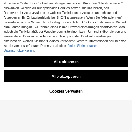
akzeptieren" oder Ihre Cookie-Einstellungen anpassen. Wenn Sie "Alle akzeptieren"
auswählen, werden wir alle optionalen Cookies setzen, die uns helfen, den
Datenverkehr zu analysieren, erweiterte Funktionen anzubieten und Inhalte und
Anzeigen an Ihr Einkaufserlebnis bei SHEIN anzupassen. Wenn Sie "Alle ablehnen"
auswählen, lassen Sie nur die unbedingt erforderlichen Cookies zu, die unsere Website
zum Laufen bringen. Sie können diese in den Browsereinstellungen deaktivieren, was
jedoch die Funktionalität der Website beeinträchtigen kann. Um mehr über die von uns
verwendeten Cookies zu erfahren und Ihre optionalen Cookie-Einstellungen
anzupassen, wählen Sie bitte "Cookies verwalten". Weitere Informationen darüber, wie
wir die von uns erfassten Daten verarbeiten,
finden Sie in unserer
Datenschutzerklärung.
Alle ablehnen
SUMWON Women
SUMWON Oversized Oversize Reiß
44
verschluss-Hoodie mit Schrift-Must
,11€
CosyJoli Damen Groß
EU Warehouse
er und gekürztem Saum für den läss
Alle akzeptieren
16
e Größen Sweatshirt mit offenem R
,49€
igen Alltag
eißverschluss Design, verwaschen,
Langarm, vielseitig schwarzer Lässi
g Pullover mit Taschen für Winter, H
Cookies verwalten
ZUM WARENKORB HINZUFÜGEN
erbst