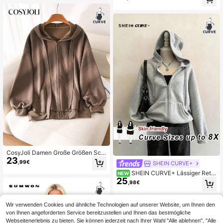
tickerei für den Herbst
Mädchen. Braun
CosyJoli Damen Große Größen Sch
23
okoladenbrauner Kapuzenpullover
,99€
SHEIN CURVE+
Langarm Mode Design Tasche Allta
SHEIN CURVE+ Lässiger Retro
g Herbst Schulanfang Abschluss Url
NEW
25
-Stil amerikanischer Vintage-Colle
aub Date Night
,98€
ge-Stil hellgrau einfarbig thermisch
gefütterter Kapuzenpullover mit lan
gen Ärmeln und Taschen, lockere P
Wir verwenden Cookies und ähnliche Technologien auf unserer Website, um Ihnen den
assform Damen-Sweatshirt geeign
von Ihnen angeforderten Service bereitzustellen und Ihnen das bestmögliche
et für Herbst/Winter
Webseitenerlebnis zu bieten. Sie können jederzeit nach Ihrer Wahl "Alle ablehnen", "Alle