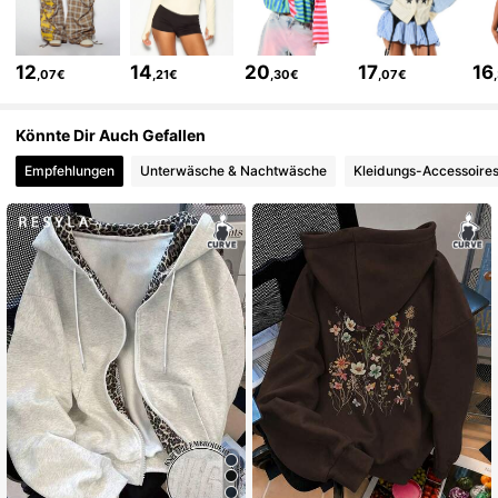
869K Follower
4,81
12
14
20
17
16
,07€
,21€
,30€
,07€
869K Follower
4,81
Könnte Dir Auch Gefallen
Empfehlungen
Unterwäsche & Nachtwäsche
Kleidungs-Accessoire
869K Follower
4,81
869K Follower
4,81
869K Follower
4,81
869K Follower
4,81
869K Follower
4,81