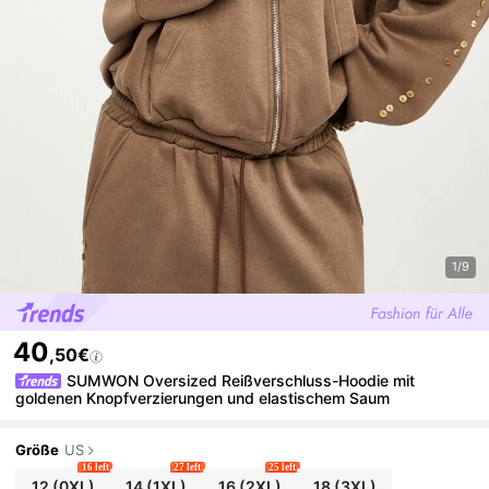
1/9
40
,50€
SUMWON Oversized Reißverschluss-Hoodie mit
goldenen Knopfverzierungen und elastischem Saum
Größe
US
16 left
27 left
25 left
12
(0XL)
14
(1XL)
16
(2XL)
18
(3XL)