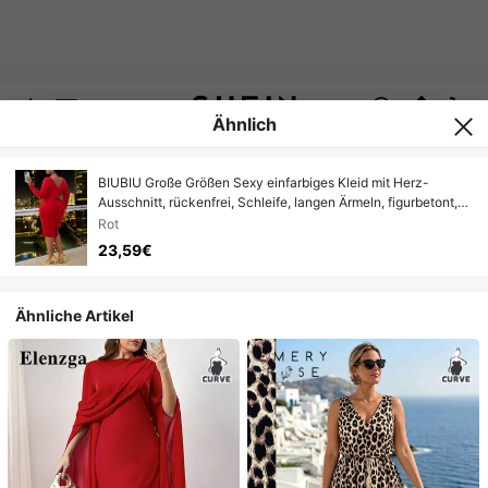
Ähnlich
BIUBIU Große Größen Sexy einfarbiges Kleid mit Herz-
Ausschnitt, rückenfrei, Schleife, langen Ärmeln, figurbetont,
geeignet für Party und Date
Rot
23,59€
Ähnliche Artikel