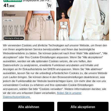
Shapeblank 3er Pack
EU Warehouse
Damen Große Größen Weite Hosen,
#Ins Rampenlicht
Coolane
41
,99€
strukturierter Stoff, elastischer Bun
Coolane Damen Groß
Coolane Damen Schwarze Spitzen
EU Warehouse
d, locker, lässig, Alltag, Frühling/So
e Größen Sommer Ausgehoutfit Got
-Seitenverkleidung Strandresort Se
11 übrig
19
mmer/Herbst, einfacher Stil
,39€
-2%
19,79€
h Y2K Grunge Halloween Outfits Cl
xy Taille Kordelzug Geraffter Weiter
20
ub Outfits Sexy Country Konzert Y2
Hose
,62€
K Schwarze Spitzen Hosen Große
Größen Hohe Taille Hosen mit Schl
ankheitseffekt
Wir verwenden Cookies und ähnliche Technologien auf unserer Website, um Ihnen den
von Ihnen angeforderten Service bereitzustellen und Ihnen das bestmögliche
Webseitenerlebnis zu bieten. Sie können jederzeit nach Ihrer Wahl "Alle ablehnen", "Alle
akzeptieren" oder Ihre Cookie-Einstellungen anpassen. Wenn Sie "Alle akzeptieren"
8
auswählen, werden wir alle optionalen Cookies setzen, die uns helfen, den
GlowEve CURVE Eleg
EU Warehouse
Datenverkehr zu analysieren, erweiterte Funktionen anzubieten und Inhalte und
ante weiße Sommerhose Große Grö
20
Anzeigen an Ihr Einkaufserlebnis bei SHEIN anzupassen. Wenn Sie "Alle ablehnen"
,11€
ßen für Damen, mit roségoldener M
Ähnliche vorrätige Artikel anzeigen
Alle ansehen
auswählen, lassen Sie nur die unbedingt erforderlichen Cookies zu, die unsere Website
etallverzierung, elastischem Bund,
zum Laufen bringen. Sie können diese in den Browsereinstellungen deaktivieren, was
seitlichem Reißverschluss, gerade
jedoch die Funktionalität der Website beeinträchtigen kann. Um mehr über die von uns
m Bein und weitem Schnitt, geeign
#Tunnelzughose
et für & Party
verwendeten Cookies zu erfahren und Ihre optionalen Cookie-Einstellungen
24
anzupassen, wählen Sie bitte "Cookies verwalten". Weitere Informationen darüber, wie
Elaquor Einfarbige Kn
EU Warehouse
otenhose in Große Größen, Lässig
wir die von uns erfassten Daten verarbeiten,
finden Sie in unserer
15
#Zeitloses Schwarz
,34€
Datenschutzerklärung.
REIGN AVE Einfarbige,
#Boho Weite Hose
EU Warehouse
locker geschnittene, gerade gesch
26
SHEIN Tall CURVE Lä
EU Warehouse
,72€
nittene Lässig Schwarze Hosen in
Alle ablehnen
Alle akzeptieren
Sorry, dieses Produkt ist ausverkauft.
ssige Hosen für Frauen Große Größ
16
Große Größen, Business Lässig Da
,99€