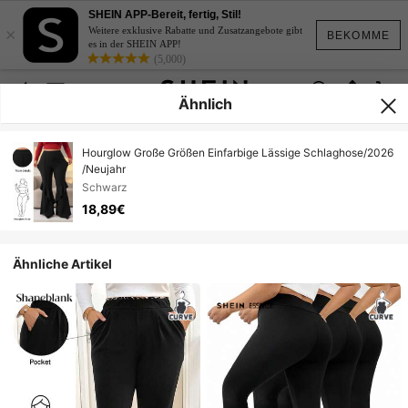
SHEIN APP-Bereit, fertig, Stil!
×
Weitere exklusive Rabatte und Zusatzangebote gibt
BEKOMME
es in der SHEIN APP!
(5,000)
Ähnlich
Hourglow Große Größen Einfarbige Lässige Schlaghose/2026
/Neujahr
Schwarz
18,89€
Ähnliche Artikel