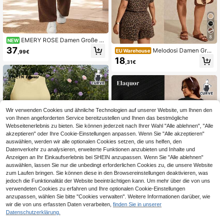
8
EMERY ROSE Damen Große G
NEW
rößen Einfarbiges Langarm Top und
37
Melodosi Damen Groß
EU Warehouse
,99€
Weite Hose Lässig Alltag 2-teiliges
e Größen V-Ausschnitt Leopard Mu
18
Set
,31€
ster Top und Shorts Lässig Alltag Se
t
Wir verwenden Cookies und ähnliche Technologien auf unserer Website, um Ihnen den
von Ihnen angeforderten Service bereitzustellen und Ihnen das bestmögliche
Webseitenerlebnis zu bieten. Sie können jederzeit nach Ihrer Wahl "Alle ablehnen", "Alle
akzeptieren" oder Ihre Cookie-Einstellungen anpassen. Wenn Sie "Alle akzeptieren"
auswählen, werden wir alle optionalen Cookies setzen, die uns helfen, den
Datenverkehr zu analysieren, erweiterte Funktionen anzubieten und Inhalte und
Anzeigen an Ihr Einkaufserlebnis bei SHEIN anzupassen. Wenn Sie "Alle ablehnen"
auswählen, lassen Sie nur die unbedingt erforderlichen Cookies zu, die unsere Website
zum Laufen bringen. Sie können diese in den Browsereinstellungen deaktivieren, was
jedoch die Funktionalität der Website beeinträchtigen kann. Um mehr über die von uns
verwendeten Cookies zu erfahren und Ihre optionalen Cookie-Einstellungen
anzupassen, wählen Sie bitte "Cookies verwalten". Weitere Informationen darüber, wie
19
wir die von uns erfassten Daten verarbeiten,
finden Sie in unserer
6
SHEIN EZwear Große
Datenschutzerklärung.
EU Warehouse
Größen 1 Set gelbes ärmelloses Trä