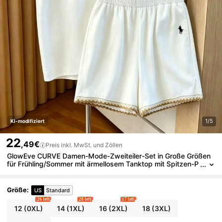
1/5
KI-modifiziert
22
,49€
Preis inkl. MwSt. und Zöllen
GlowEve CURVE Damen-Mode-Zweiteiler-Set in Große Größen
für Frühling/Sommer mit ärmellosem Tanktop mit Spitzen-P
atchwork und Shorts mit Spitzen-Patchwork und Hirsch-Sti
ckerei
Größe
:
US
Standard
26 left
28 left
17 left
12
(0XL)
14
(1XL)
16
(2XL)
18
(3XL)