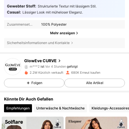
Gewebter Stoff:
Strukturierte Textur mit lässigem Stil.
Casual:
Lässiger Look mit müheloser Eleganz.
Zusammensetzung:
100% Polyester
Mehr anzeigen
Sicherheitsinformationen und Kontakte
301K Follower
4,68
GlowEve CURVE
m***2
ist
Vor 4 Stunden
gefolgt
n***1
ist am Durchsuchen
2.2M Kürzlich verkauft
680K Erneut kaufen
301K Follower
4,68
Folgen
Alle Artikel
301K Follower
4,68
Könnte Dir Auch Gefallen
Empfehlungen
Unterwäsche & Nachtwäsche
Kleidungs-Accessoire
301K Follower
4,68