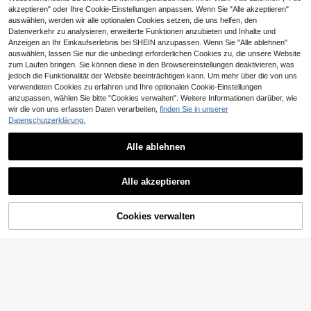
akzeptieren" oder Ihre Cookie-Einstellungen anpassen. Wenn Sie "Alle akzeptieren"
auswählen, werden wir alle optionalen Cookies setzen, die uns helfen, den
Datenverkehr zu analysieren, erweiterte Funktionen anzubieten und Inhalte und
Anzeigen an Ihr Einkaufserlebnis bei SHEIN anzupassen. Wenn Sie "Alle ablehnen"
auswählen, lassen Sie nur die unbedingt erforderlichen Cookies zu, die unsere Website
zum Laufen bringen. Sie können diese in den Browsereinstellungen deaktivieren, was
jedoch die Funktionalität der Website beeinträchtigen kann. Um mehr über die von uns
verwendeten Cookies zu erfahren und Ihre optionalen Cookie-Einstellungen
Ähnliche vorrätige Artikel anzeigen
Alle ansehen
anzupassen, wählen Sie bitte "Cookies verwalten". Weitere Informationen darüber, wie
wir die von uns erfassten Daten verarbeiten,
finden Sie in unserer
Datenschutzerklärung.
Alle ablehnen
UNITHORSE
UNITHORSE [Random Cut] V-Aussc
Modelyn CURVE
Alle akzeptieren
hnitt Prinzessinnenärmel Pailletten
100
Modelyn Elegantes, ü
Sorry, dieses Produkt ist ausverkauft.
EU Warehouse
,65€
Patchwork Fischschwanz Saum Pa
ppiges Paillettenbesticktes Kleid mi
96
rty Abendkleid Hochzeit Herbst
,45€
t Perlen und Strass-Design für Herb
Cookies verwalten
AUSVERKAUFT
st und Winter, geeignet für den tägli
chen Gebrauch, Partys, Abendesse
n, Hochzeitsgäste. Luxuriöses Aben
dkleid mit Pailletten- und Perlenma
nschetten, elegantes Partykleid für
Damen, langärmeliges Abendkleid f
ür Hochzeitsgäste, Abschlussball, A
bendessen. Roségoldenes elegante
s Luxuskleid für Damen, besticktes
Kleid mit langen Ärmeln, elegantes