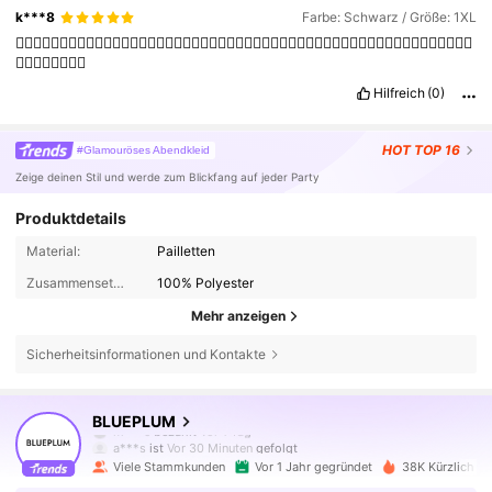
k***8
Farbe: Schwarz / Größe: 1XL
👍🏻👍🏻👍🏻👍🏻👍🏻👍🏻👍🏻👍🏻👍🏻👍🏻👍🏻👍🏻👍🏻👍🏻👍🏻👍🏻👍🏻👍🏻👍🏻👍🏻👍🏻👍🏻👍🏻👍🏻👍🏻👍🏻
👍🏻👍🏻👍🏻👍🏻
Hilfreich
(0)
HOT
TOP 16
#Glamouröses Abendkleid
Zeige deinen Stil und werde zum Blickfang auf jeder Party
Produktdetails
Material:
Pailletten
Zusammensetzung:
100% Polyester
Mehr anzeigen
Sicherheitsinformationen und Kontakte
45K Follower
4,88
BLUEPLUM
a***s
ist
Vor 30 Minuten
gefolgt
Viele Stammkunden
Vor 1 Jahr gegründet
38K Kürzlich ve
45K Follower
4,88