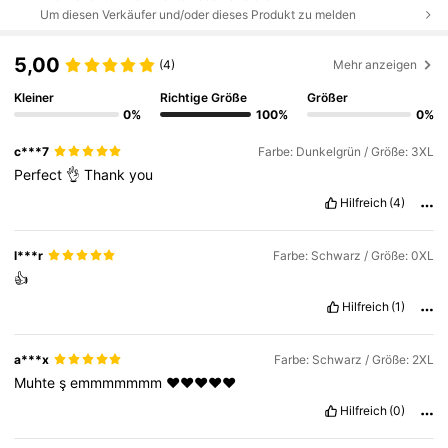
Um diesen Verkäufer und/oder dieses Produkt zu melden
5,00
(4)
Mehr anzeigen
Kleiner
Richtige Größe
Größer
0%
100%
0%
c***7
Farbe: Dunkelgrün / Größe: 3XL
Perfect
👌
Thank
you
Hilfreich
(4)
l***r
Farbe: Schwarz / Größe: 0XL
👍
Hilfreich
(1)
a***x
Farbe: Schwarz / Größe: 2XL
Muhte
ş
emmmmmmm
❤️❤️❤️❤️❤️
Hilfreich
(0)