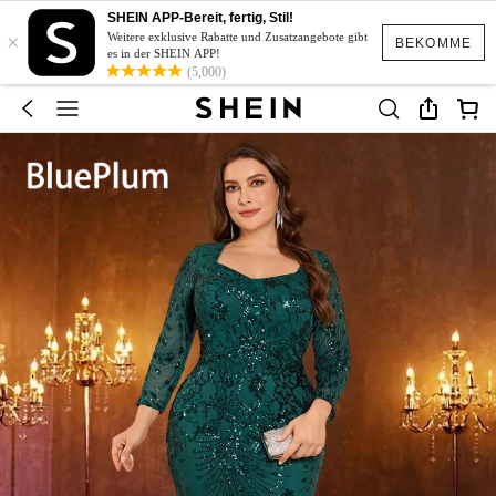
SHEIN APP-Bereit, fertig, Stil!
×
Weitere exklusive Rabatte und Zusatzangebote gibt
BEKOMME
es in der SHEIN APP!
(5,000)