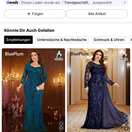
Dieser Laden wurde als
「Trendgeschäft」
ausgewählt
Folgen
Alle Artikel
45K Follower
4,88
Könnte Dir Auch Gefallen
45K Follower
4,88
Empfehlungen
Unterwäsche & Nachtwäsche
Schmuck & Uhren
45K Follower
4,88
45K Follower
4,88
45K Follower
4,88
45K Follower
4,88
8