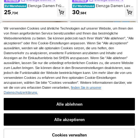
Elenzga Damen Frühli
Elenzga Damen Lave
EU Warehouse
EU Warehouse
ng/Sommer Große Größen Schwarz
ndel V-Ausschnitt Rüschenärmel Ta
25
30
,73€
,58€
es Metallschnallen Strickstoff Quad
ille gefaltetes Schlitzkleid, elegante
ratischer Kragen Kurzarm Tailliert T
s Brautjungfernkleid für Hochzeit, P
aille A-Linie Locker Lässig Elegante
arty, festliche Anlässe
s Kleid für Alltag, Arbeit, Urlaub
Wir verwenden Cookies und ähnliche Technologien auf unserer Website, um Ihnen den
von Ihnen angeforderten Service bereitzustellen und Ihnen das bestmögliche
Webseitenerlebnis zu bieten. Sie können jederzeit nach Ihrer Wahl "Alle ablehnen", "Alle
akzeptieren" oder Ihre Cookie-Einstellungen anpassen. Wenn Sie "Alle akzeptieren"
auswählen, werden wir alle optionalen Cookies setzen, die uns helfen, den
Datenverkehr zu analysieren, erweiterte Funktionen anzubieten und Inhalte und
Anzeigen an Ihr Einkaufserlebnis bei SHEIN anzupassen. Wenn Sie "Alle ablehnen"
auswählen, lassen Sie nur die unbedingt erforderlichen Cookies zu, die unsere Website
zum Laufen bringen. Sie können diese in den Browsereinstellungen deaktivieren, was
jedoch die Funktionalität der Website beeinträchtigen kann. Um mehr über die von uns
verwendeten Cookies zu erfahren und Ihre optionalen Cookie-Einstellungen
Ähnliche vorrätige Artikel anzeigen
Alle ansehen
anzupassen, wählen Sie bitte "Cookies verwalten". Weitere Informationen darüber, wie
wir die von uns erfassten Daten verarbeiten,
finden Sie in unserer
Datenschutzerklärung.
Alle ablehnen
5
6
GlowEve CURVE Groß
#Boho Traumkleid
EU Warehouse
e Größen Damen Taille geraffte schl
18
Alle akzeptieren
Elenzga Große Größe
EU Warehouse
,31€
ankende modische Trägerkleid
Sorry, dieses Produkt ist ausverkauft.
n Damen Jacquard elegantes Träge
33
,49€
rkleid für Hochzeitsgäste, Herbst/W
inter
Cookies verwalten
AUSVERKAUFT