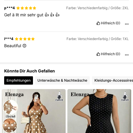
p***4
Farbe: Verschiedenfarbig / Größe: 2XL
Gef
ä
llt
mir
sehr
gut
👍
👍
👍
Hilfreich
(0)
l***4
Farbe: Verschiedenfarbig / Größe: 1XL
Beautiful
😍
Hilfreich
(0)
Könnte Dir Auch Gefallen
Empfehlungen
Unterwäsche & Nachtwäsche
Kleidungs-Accessoire