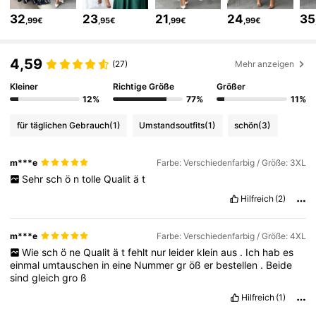
651K Follower
4,73
32
23
21
24
35
,99€
,95€
,99€
,99€
4,59
651K Follower
4,73
(27)
Mehr anzeigen
Kleiner
Richtige Größe
Größer
12%
77%
11%
651K Follower
4,73
für täglichen Gebrauch
(1)
Umstandsoutfits
(1)
schön
(3)
651K Follower
4,73
m***e
Farbe: Verschiedenfarbig / Größe: 3XL
Sehr
sch
ö
n
tolle
Qualit
ä
t
Hilfreich
(2)
651K Follower
4,73
m***e
Farbe: Verschiedenfarbig / Größe: 4XL
651K Follower
4,73
Wie
sch
ö
ne
Qualit
ä
t
fehlt
nur
leider
klein
aus
.
Ich
hab
es
einmal
umtauschen
in
eine
Nummer
gr
öß
er
bestellen
.
Beide
sind
gleich
gro
ß
Hilfreich
(1)
651K Follower
4,73