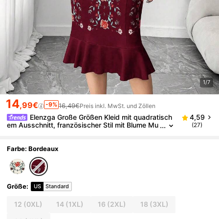
1/7
14
,99€
-9%
16,49€
Preis inkl. MwSt. und Zöllen
Elenzga Große Größen Kleid mit quadratisch
4,59
em Ausschnitt, französischer Stil mit Blume Mu
(27)
ster und Rüschensaum
Farbe: Bordeaux
Größe
:
US
Standard
12
(0XL)
14
(1XL)
16
(2XL)
18
(3XL)