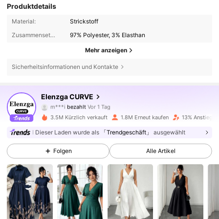
Produktdetails
Material:
Strickstoff
Zusammensetzung:
97% Polyester, 3% Elasthan
Mehr anzeigen
Sicherheitsinformationen und Kontakte
Elenzga CURVE
651K Follower
4,73
m***i
bezahlt
Vor 1 Tag
8***p
ist
Vor 4 Stunden
gefolgt
3.5M Kürzlich verkauft
1.8M Erneut kaufen
13% Anstieg d
651K Follower
4,73
Dieser Laden wurde als
「Trendgeschäft」
ausgewählt
Folgen
Alle Artikel
651K Follower
4,73
651K Follower
4,73