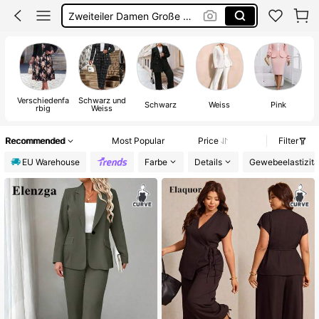
Anzug Set Damen Große Größen
Blazer Damen Große Größe
Anzug Set Damen
Verschiedenfa
Schwarz und
Schwarz
Weiss
Pink
rbig
Weiss
Recommended
Most Popular
Price
Filter
EU Warehouse
Farbe
Details
Gewebeelastizitä