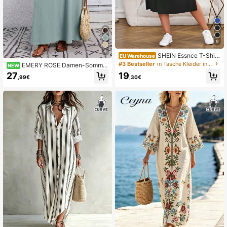
9
4
SHEIN Essnce T-Shirt
EU Warehouse
-Kleid mit einfarbig Schlitz,
#3 Bestseller
in Tasche Kleider in Übergröße
EMERY ROSE Damen-Sommer
NEW
kleid in Große Größen, lässig für de
27
19
,99€
,30€
n Urlaub, einfarbig, 3/4-Ärmel, lang