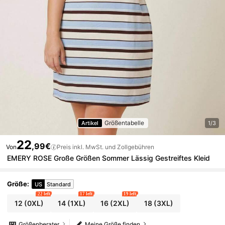
Größentabelle
Artikel
1/3
22
,99€
Von
Preis inkl. MwSt. und Zollgebühren
EMERY ROSE Große Größen Sommer Lässig Gestreiftes Kleid
Größe
:
US
Standard
22 left
17 left
19 left
12
(0XL)
14
(1XL)
16
(2XL)
18
(3XL)
Größenberater
Meine Größe finden