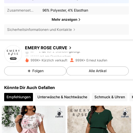
Zusammensetzung:
96% Polyester, 4% Elasthan
Mehr anzeigen
Sicherheitsinformationen und Kontakte
1M Follower
4,81
EMERY ROSE CURVE
m***2
ist
Vor 2 Stunden
gefolgt
t***0
ist am Durchsuchen
1M Follower
4,81
999K+ Kürzlich verkauft
999K+ Erneut kaufen
Folgen
Alle Artikel
1M Follower
4,81
Könnte Dir Auch Gefallen
Empfehlungen
Unterwäsche & Nachtwäsche
Schmuck & Uhren
1M Follower
4,81
1M Follower
4,81