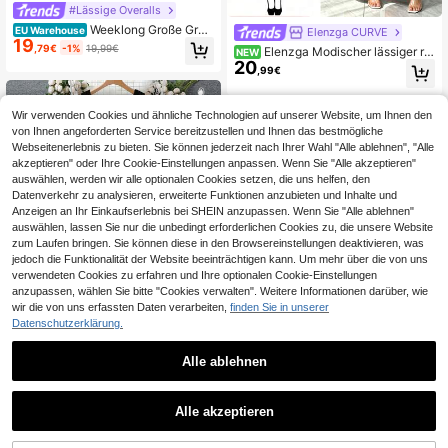
#Lässige Overalls
Weeklong Große Größ
EU Warehouse
Elenzga CURVE
19
en Bequemer einfarbiger Jumpsuit
,79€
-1%
19,99€
Elenzga Modischer lässiger ro
NEW
mit Kurzarm
20
mantischer Vintage eleganter V-Au
,99€
sschnitt geraffte Taille Pendler Spa
ghetti-Träger Jumpsuit
Wir verwenden Cookies und ähnliche Technologien auf unserer Website, um Ihnen den
von Ihnen angeforderten Service bereitzustellen und Ihnen das bestmögliche
Webseitenerlebnis zu bieten. Sie können jederzeit nach Ihrer Wahl "Alle ablehnen", "Alle
akzeptieren" oder Ihre Cookie-Einstellungen anpassen. Wenn Sie "Alle akzeptieren"
auswählen, werden wir alle optionalen Cookies setzen, die uns helfen, den
Datenverkehr zu analysieren, erweiterte Funktionen anzubieten und Inhalte und
Anzeigen an Ihr Einkaufserlebnis bei SHEIN anzupassen. Wenn Sie "Alle ablehnen"
auswählen, lassen Sie nur die unbedingt erforderlichen Cookies zu, die unsere Website
zum Laufen bringen. Sie können diese in den Browsereinstellungen deaktivieren, was
jedoch die Funktionalität der Website beeinträchtigen kann. Um mehr über die von uns
verwendeten Cookies zu erfahren und Ihre optionalen Cookie-Einstellungen
anzupassen, wählen Sie bitte "Cookies verwalten". Weitere Informationen darüber, wie
wir die von uns erfassten Daten verarbeiten,
finden Sie in unserer
Datenschutzerklärung.
Alle ablehnen
14
SHEIN LUNE Gestreift
EU Warehouse
18
er bedruckter ärmelloser Jumpsuit i
,99€
SHEIN Clasi Damen G
EU Warehouse
n Große Größen mit Gürtel, Sommer
Alle akzeptieren
23
roße Größen Urlaubs Jumpsuit mit r
4. Juli Weiß Abschlussfeier
,99€
undem Ausschnitt, rückenfreiem De
sign und weitem Bein mit Muster