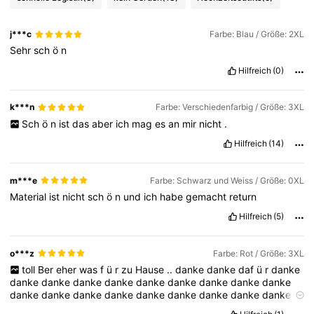
88K Follower
4,72
j***c
Farbe: Blau / Größe: 2XL
Sehr
sch
ö
n
88K Follower
4,72
Hilfreich
(0)
k***n
Farbe: Verschiedenfarbig / Größe: 3XL
88K Follower
4,72
Sch
ö
n
ist
das
aber
ich
mag
es
an
mir
nicht
.
Hilfreich
(14)
88K Follower
4,72
m***e
Farbe: Schwarz und Weiss / Größe: 0XL
Material
ist
nicht
sch
ö
n
und
ich
habe
gemacht
return
Hilfreich
(5)
o***z
Farbe: Rot / Größe: 3XL
toll
Ber
eher
was
f
ü
r
zu
Hause
..
danke
danke
daf
ü
r
danke
danke
danke
danke
danke
danke
danke
danke
danke
danke
danke
danke
danke
danke
danke
danke
danke
danke
danke
danke
danke
danke
danke
danke
danke
danke
danke
danke