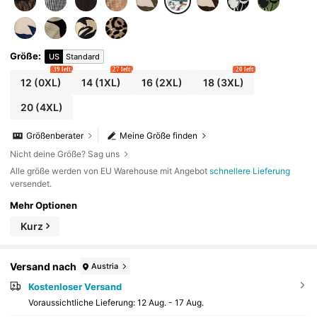
Größe
:
US
Standard
39 left
27 left
20 left
12
(0XL)
14
(1XL)
16
(2XL)
18
(3XL)
20
(4XL)
Größenberater
Meine Größe finden
Nicht deine Größe? Sag uns
Alle größe werden von EU Warehouse mit Angebot
schnellere Lieferung
versendet.
Mehr Optionen
Kurz
Versand nach
Austria
Kostenloser Versand
Voraussichtliche Lieferung:
12 Aug. - 17 Aug.