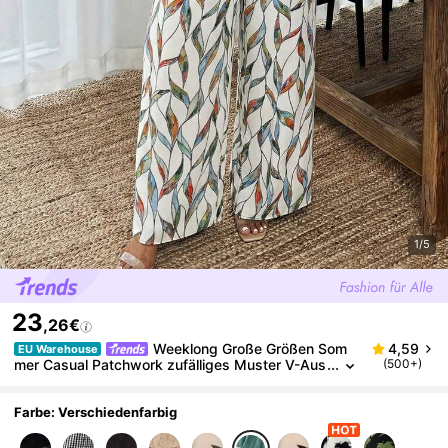
1/5
23
,26€
Weeklong Große Größen Som
4,59
EU Warehouse
mer Casual Patchwork zufälliges Muster V-Aus
(500+)
schnitt Fledermaus Jumpsuit
Farbe: Verschiedenfarbig