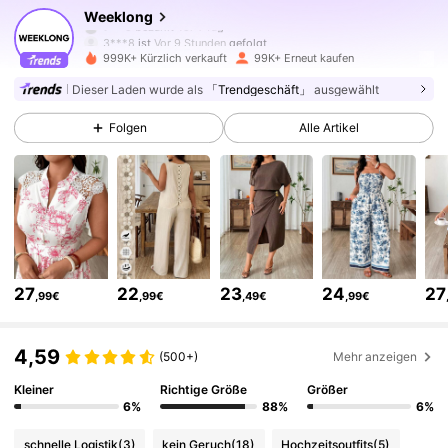
88K Follower
4,72
Weeklong
3***8
ist
Vor 9 Stunden
gefolgt
999K+ Kürzlich verkauft
99K+ Erneut kaufen
88K Follower
4,72
Dieser Laden wurde als
「Trendgeschäft」
ausgewählt
Folgen
Alle Artikel
88K Follower
4,72
88K Follower
4,72
88K Follower
4,72
27
22
23
24
27
,99€
,99€
,49€
,99€
88K Follower
4,72
4,59
(500+)
Mehr anzeigen
Kleiner
Richtige Größe
Größer
88K Follower
4,72
6%
88%
6%
schnelle Logistik
(3)
kein Geruch
(18)
Hochzeitsoutfits
(5)