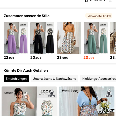
Hilfreich
(1)
danke
danke
Produktqualität:
chhg
Fit:
ch
Getreu den Produktbildern:
hj
Geruchsbeschreibung:
ui
Zusammenpassende Stile
Verwandte Artikel
22
20
23
20
23
,99€
,99€
,99€
,78€
Könnte Dir Auch Gefallen
Empfehlungen
Unterwäsche & Nachtwäsche
Kleidungs-Accessoire