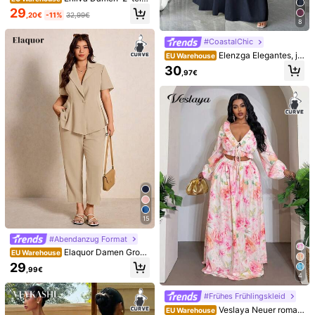
ges Set in Große Größen mit Wellen
29
,20€
-11%
32,99€
-Herz-Muster, Kurzarm, Farbblock,
8
geraffter Taille und A-Linien-Saum,
lässiges Pendler-Outfit, Frühling/So
Travachic CURVE
Elaquor CURVE
#CoastalChic
mmer-Stil, geeignet für tägliche Lä
Travachic 2 Stücke D
Elaquor Damen-Urlau
Elenzga Elegantes, ju
EU Warehouse
EU Warehouse
EU Warehouse
ssig- und Pendlerkleidung, für Apfe
amen Große Größen Urlaubs-Set a
bssortiment in Große Größen mit Bl
gendliches, vielseitiges Damen-Ou
40 übrig
20
l- und rundliche Körperformen
30
,81€
,97€
us locker gewebtem Kurzarmhemd
umenmuster, Kurzarmhemd und Sh
tfit in Große Größen mit offenen Sc
34
und hochgegürtelter, locker sitzend
orts, 2-teiliges Set, Brunch-Outfits f
hultern, Puffärmeln, Schleife in der
,15€
34,49€
er Shorts
ür Frauen, Outfit-Sets, Sommer-Pic
Taille und ausgestelltem Saum, 2-t
knick-Blazer
eilig, geeignet für Urlaub, Lässig, B
üro, Date
15
#Abendanzug Format
Elaquor Damen Große
EU Warehouse
Größen Set aus einfarbigem Kurzar
29
,99€
m-Hemd mit Einzelknopf und Hose,
4
4
Pendler 2-Teiliges Set
#Frühes Frühlingskleid
SHEIN Clasi Große Gr
EU Warehouse
ößen Lässiges V-Ausschnitt ärmello
Veslaya Neuer roman
EU Warehouse
18
SHEIN Frenchy Große Größen Set