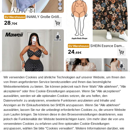
INAWLY Große Größe
EU Warehouse
n Set aus bestickten Logo-Shorts u
28
,70€
nd einfarbigem Langarmhemd, 2-te
ilig
16
8
SHEIN VCAY Damen
EU Warehouse
SHEIN Essnce Damen
EU Warehouse
Große Größen Blau & Weiß gestreift
32
#Natürliche Romanze
Große Größen Sommer Zweiteiler,
,66€
24
es Hemd und Shorts Strick 2-teilige
,49€
Kurzarm Set, bedruckter Rock Zwe
Travachic 2 Stücke/S
EU Warehouse
s Set, Sommerurlaub
iteiler, Damen Große Größen Lässig
et tropisches Muster Kurzarm Top &
18
,61€
und Komfortabel Set, bedrucktes D
Shorts
amen Bekleidung, Sommer Outfit fü
r Damen Loungewear Set
Wir verwenden Cookies und ähnliche Technologien auf unserer Website, um Ihnen den
von Ihnen angeforderten Service bereitzustellen und Ihnen das bestmögliche
Webseitenerlebnis zu bieten. Sie können jederzeit nach Ihrer Wahl "Alle ablehnen", "Alle
akzeptieren" oder Ihre Cookie-Einstellungen anpassen. Wenn Sie "Alle akzeptieren"
auswählen, werden wir alle optionalen Cookies setzen, die uns helfen, den
Datenverkehr zu analysieren, erweiterte Funktionen anzubieten und Inhalte und
Anzeigen an Ihr Einkaufserlebnis bei SHEIN anzupassen. Wenn Sie "Alle ablehnen"
7
auswählen, lassen Sie nur die unbedingt erforderlichen Cookies zu, die unsere Website
zum Laufen bringen. Sie können diese in den Browsereinstellungen deaktivieren, was
#Capris Retro
jedoch die Funktionalität der Website beeinträchtigen kann. Um mehr über die von uns
Maweii Damen Große Größen 2er S
verwendeten Cookies zu erfahren und Ihre optionalen Cookie-Einstellungen
et - Polka Dot Muster Neckholder
Ähnliche vorrätige Artikel anzeigen
16
Alle ansehen
anzupassen, wählen Sie bitte "Cookies verwalten". Weitere Informationen darüber, wie
,49€
Crop Top & 3/4 Leggings