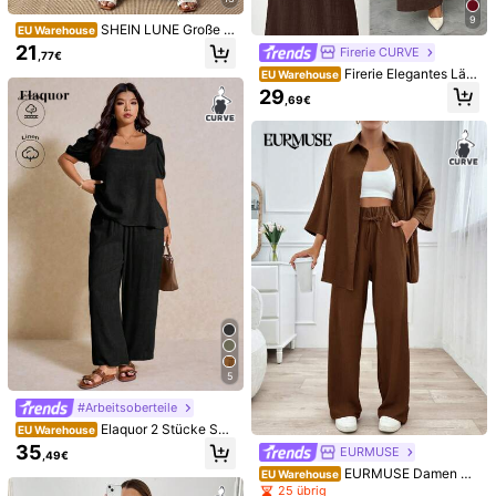
16
18
9
SHEIN LUNE Große G
EU Warehouse
rößen Damen Sommer Einfarbiges
SHEIN VCAY Damen
Travachic CURVE
EU Warehouse
21
Firerie CURVE
,77€
Rundhals-Unterhemd mit Rüschens
Große Größen blaues und weißes g
31
Travachic Damen Gro
EU Warehouse
Firerie Elegantes Läss
,18€
EU Warehouse
aum und weitem Bein Lockeres 2 S
estreiftes Hemd und Shorts Strick 2
ße Größen Kokosnussbaum Muster
ig-Outfit, Große Größen: Langarm-
20
tücke Set
Stücke Set, Sommer Urlaubs Pool P
29
,78€
-1%
20,99€
Offene Vorderseite Top und Shorts
,69€
Bluse mit asymmetrischer geraffter
arty Outfit "Kokos-Mädchen", Som
Lässig 2-teiliges Set
Taille und schlankem Schnitt + A-L
mer, Boho-Chic Boho-Stil Damenb
inien-Rock mit geflustertem Saum,
ekleidung, Brunch-Outfits für Fraue
2-teiliges Set, geeignet für Frühlin
n, Flughafen-Outfit für Frauen, Stra
g, Sommer, Herbst, Winter
nd-Urlaubs-Outfits, City-Break-Out
fits, Urlaubsoutfits, Western-Kleidu
ng für Frauen, Western-Wear für Fra
uen, Plus Europäischer Sommer Ins
el-Urlaubs-Outfits, Flitterwochen-
Outfits, Frau Altes Geld South Beac
h Outfits, Amalfi Coast Outfits, Spitz
en-Sets, Spitzen-Oberteil
5
4
#Arbeitsoberteile
Elaquor 2 Stücke Set
EU Warehouse
#Bauernmarkt Stil
in Übergröße, einfarbig, mit quadrat
35
EURMUSE
Ceyna Elegantes Busi
2 Stücke/Set Große G
,49€
EU Warehouse
EU Warehouse
ischem Ausschnitt, kurzärmligem O
ness Casual 2-teiliges Set Große Gr
rößen Outfit mit vorne knöpfbarer, b
EURMUSE Damen Gr
EU Warehouse
berteil und langer Hose mit Kordelz
21
32
,49€
,66€
ößen für Damen, beige mit Kontrast,
edruckter Langarmbluse und Hose,
oße Größen Lässig Braun einfarbig
ug
25 übrig