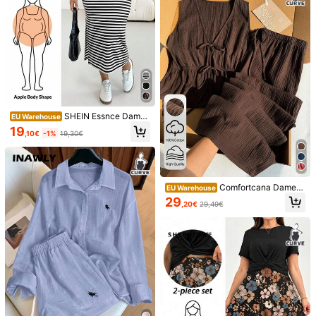
SHEIN Essnce Damen
EU Warehouse
Große Größen Frühling/Sommer Mo
19
,10€
-1%
19,30€
de Lässig Locker Dehnbar Bequem
18
Alltagsgrundlage Vielseitig Gestreif
tes Trägerkleid und Schwarze Über
#Natürliche Romanze
wurfbluse Zweiteiler, Sommerkleid
Weeklong
Travachic Damen Gro
ung, Flughafen Outfits, Einfacher St
EU Warehouse
ße Größen Urlaubs-Kimono-Cover-
il, Europäischer Sommer
Comfortcana Damen
Weeklong Damen Gro
19
EU Warehouse
EU Warehouse
,89€
Up mit Palmenmuster und kurzen Ä
Große Größen Einfarbiges Tanktop
ße Größen Frühling/Sommer Quadr
29
29
rmeln und Shorts 2er Set
,20€
29,49€
,55€
mit Frontschleife und Hose Lässig 2
atischer Ausschnitt Rüschensaum L
Stücke Set
ässig Urlaub Set