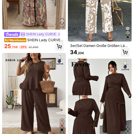
218K Follower
4,77
29
21
14
26
4
,49€
,49€
,49€
,99€
218K Follower
4,77
SHEIN Lady CURVE
Könnte Dir Auch Gefallen
SHEIN Lady CURVE V
EU Warehouse
intage Muster Locker Sitzender Ele
218K Follower
25
4,77
3er/Set Damen Große Größen Lässi
,73€
-21%
32,66€
ganter 2-Teiliger Anzug in Große Gr
Empfehlungen
Unterwäsche & Nachtwäsche
Kleidungs-Accessoire
g Lockere Bedruckte Weite Hose, L
34
ößen, Sommer
,23€
angarm Strickjacke und Tanktop O
utfit Sommer Elegant
218K Follower
4,77
218K Follower
4,77
218K Follower
4,77
218K Follower
4,77
13