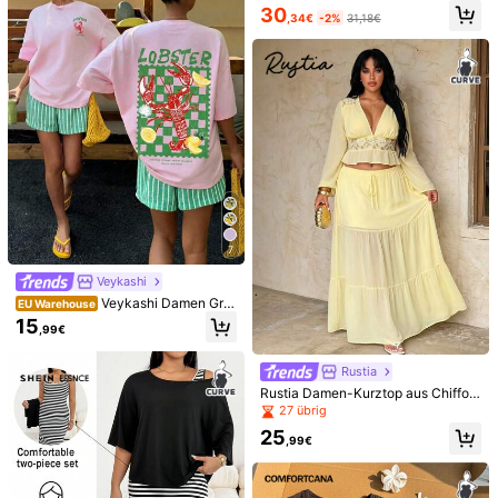
,31€
18,49€
ses Top und Shorts 2-teiliges Set, U
tischer Blume Muster Crop Top und
30
mit Rundhalsausschnitt, ärmelloser
28
,34€
-2%
31,18€
rlaubsstil Sommer Outfit
Maxi Rock Set für Frühling/Somme
,49€
Vintage Muschel-Verzierung, modis
r, geeignet für Urlaub, Strand, Party,
cher Urlaubsoutfit mit 2 Teilen
Date, Große Größen
7
Veykashi
Veykashi Damen Gro
EU Warehouse
ße Größen Buchstaben Muster Kur
15
,99€
zarm Top und gestreifte Shorts Läs
sig Alltag 2-teiliges Set
EMERY ROSE Damen
EU Warehouse
Rustia
Große Größen Schwarz & Weiß bed
25
22
,99€
,76€
Rustia Damen-Kurztop aus Chiffon
rucktes Urlaubsset, V-Ausschnitt lo
mit Spitzenbesatz und Rüschen in
cker sitzende Bluse + Hohe Taille l
27 übrig
Breezaya CURVE
hellem Apricot, dazu passender me
ässig Shorts 2 Stücke
25
hrlagiger Chiffon-Maxirock mit Bin
,99€
degürtel, sexy Urlaubsoutfit, lässige
Sommermode für den Urlaub