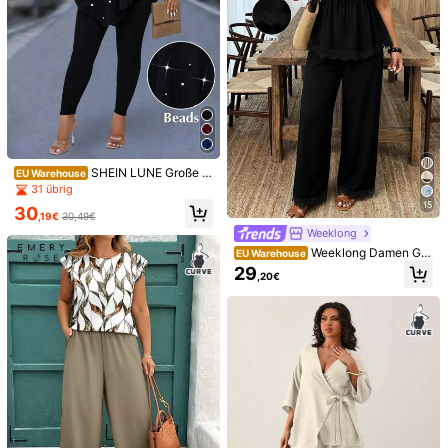
SHEIN LUNE Große G
EU Warehouse
rößen 2-teiliges Set mit gestrickte
31 übrig
m Lineal-Muster verziertem Pullov
15
7
30
er & Hose, warm für Herbst/Winter
Travachic CURVE
,19€
30,49€
Weeklong
Travachic Damen Gro
Damen Große Größen
EU Warehouse
EU Warehouse
ße Größen bedrucktes lockeres Lan
Boho-Stil bedrucktes V-Ausschnitt
28
Weeklong Damen Gro
21
EU Warehouse
,70€
-1%
28,99€
,49€
garmhemd und hoch taillierte locke
Loose T-Shirt + Shorts 2-teiliges S
ße Größen Set aus V-Ausschnitt Ra
29
re weite Hose Zweiteiler Set, Dame
et
,20€
ffung Kurzarm Top und Hose, Casu
nstil, zufälliger Blumenmuster gewe
al Anzug
bter Stoff, Urlaubskleidung, ländlich
er Stil Kleidung, elegante Häkelstric
k Damenbekleidung, Bohemian Stil
Kleidung, Ibiza Stil Kleidung, Wester
n Stil