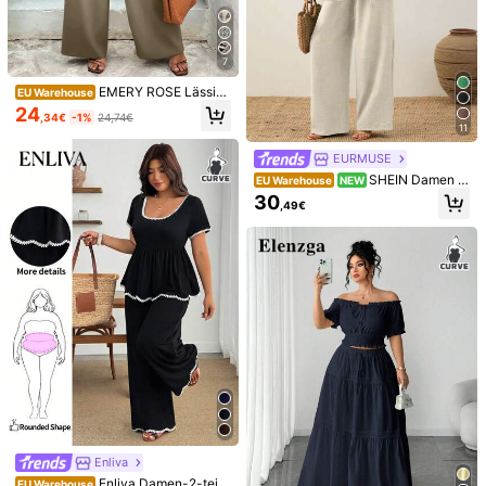
7
EMERY ROSE Lässige
EU Warehouse
s minimalistisches khakifarbenes Bl
24
4
,34€
-1%
24,74€
att-Muster Outfit in Große Größen,
11
2-teilig, geeignet für Frühlings-/So
#Ländliche Romantik Prints
Travachic CURVE
mmerurlaub
EURMUSE
SHEIN SXY Damen Gr
Travachic 2 Stücke S
EU Warehouse
EU Warehouse
SHEIN Damen Ei
EU Warehouse
NEW
oße Größen Frühling & Sommer Ele
et Damen Große Größen Frühherbst
29
29
nfarbiges Lässiges Asymmetrische
,49€
,00€
gantes, sexy 2-teiliges Set mit loser
Urlaub Lässig Langarm Hemd und
30
,49€
s Kurzarm Top und Lässige Weite H
Bluse mit kurzen Ärmeln + passend
Hose Set
ose
e lose Hose, geeignet für den Allta
g, Hochzeit, BOHO, Bohemian, Kon
zert, Karnevals-Party, üppig geschi
chtet, Date Night, Ibiza, Nashville,
Pause, dezent, schick, Club, niedlic
h, lässig, Shopping, Streetwear, Aus
gehen, leicht zu kombinieren und s
chlank aussehend, betont den Körp
er, schmeichelt der Figur, tropisches
Zweiteiler-Set, afrikanischer Muste
r Outfit für Damen, Karibik Outfits fü
r Damen, Havanna Nights Outfit, Ja
maika Outfit Set
Enliva
Enliva Damen-2-teili
EU Warehouse