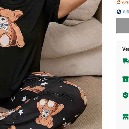
96%
Grö
Sorry, d
Ve