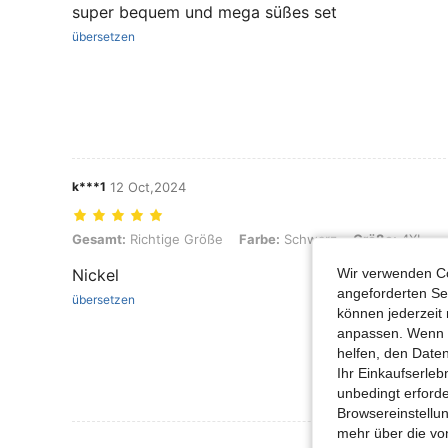
super bequem und mega süßes set
übersetzen
k***1
12 Oct,2024
Gesamt: Richtige Größe, Farbe: Schwarz, Größe: 4XL
Gesamt:
Richtige Größe
Farbe:
Schwarz
Größe:
4XL
Wir verwenden Co
Nickel
angeforderten Ser
übersetzen
können jederzeit 
anpassen. Wenn Si
helfen, den Date
Ihr Einkaufserle
unbedingt erford
Browsereinstellun
mehr über die vo
Mehr Bewertung