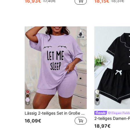
16,93€
18,15€
17,49€
18,31€
8
4
Lässig 2-teiliges Set in Große Größen, geeignet für Frühlings- und Sommerausflüge und Urlaubsreisen, Damen Große Größen T-Shirt mit Augen- und Slogan-Muster, Rundhalsausschnitt, Drop-Shoulder und kurze Hose/Pyjamahose Loungewear Set
Elegant Field
16,09€
18,97€