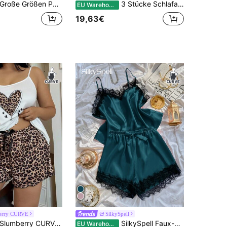
Große Größen Pyjama Set mit Herz Muster
3 Stücke Schlafanzug-Set in Großen Größen mit süßem Bären-Muster, Kurzarmoberteil, Shorts und Loungehose
EU Warehouse
19,63€
erry CURVE
SilkySpell
lumberry CURVE Damen Lässig Leopardenmuster Herzmuster Camisole Top & Shorts Pyjama, Große Größen, Niedliche Kurze Sets für Damen Lounge Sets
SilkySpell Faux-Seide Spitzenbesatz Trägerhemd und Shorts Pyjama Set
EU Warehouse