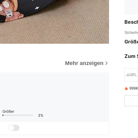
Besc
Sicherh
Größ
Zum 
Mehr anzeigen
999K
Größer
3%