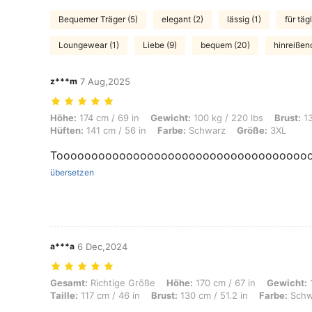
Bequemer Träger (5)
elegant (2)
lässig (1)
für tä
Loungewear (1)
Liebe (9)
bequem (20)
hinreißend
z***m
7 Aug,2025
Höhe: 174 cm / 69 in, Gewicht: 100 kg / 220 lbs, Brust: 130 cm / 51.2
Höhe:
174 cm / 69 in
Gewicht:
100 kg / 220 lbs
Brust:
13
Hüften:
141 cm / 56 in
Farbe:
Schwarz
Größe:
3XL
Toooooooooooooooooooooooooooooooooooooo
übersetzen
a***a
6 Dec,2024
Gesamt: Richtige Größe, Höhe: 170 cm / 67 in, Gewicht: 113 kg / 249 l
Gesamt:
Richtige Größe
Höhe:
170 cm / 67 in
Gewicht:
1
Taille:
117 cm / 46 in
Brust:
130 cm / 51.2 in
Farbe:
Schw