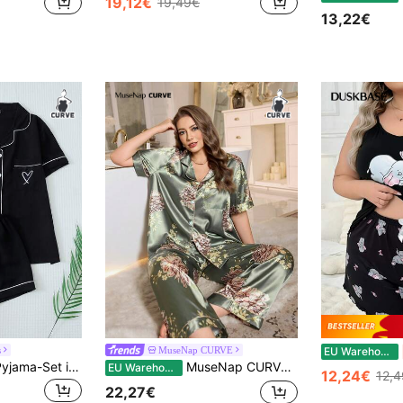
19,12€
19,49€
13,22€
s
MuseNap CURVE
EU Warehouse
2-teiliges Damen-Pyjama-Set in Große Größen, einfarbig, bequem für Frühling/Sommer, mit Kurzarm-Top mit Reverskragen und Schleifen-Shorts
MuseNap CURVE Damen Große Größen Floral Muster eleganter luxuriöser Palast Stil Cardigan Kurzarm Pyjama Set
EU Warehouse
12,24€
12,
22,27€