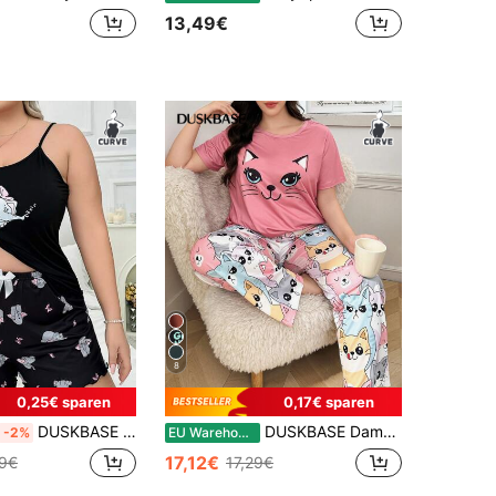
13,49€
8
0,25€ sparen
0,17€ sparen
DUSKBASE Niedliches Elephant gedrucktes Hemdchen und Shorts Pyjama-Set
DUSKBASE Damen Große Größen Niedlicher Katzen-Muster Oberteil & Hose Pyjama Set
-2%
EU Warehouse
17,12€
49€
17,29€