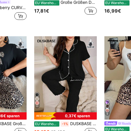
Große Größen Damen Pyjama Set mit Cartoon Bär, Stern & Mond Muster aus Top und Hose
uster
EU Warehouse
EU Warehouse
t mit Schleifen-Muster, Kurzarm-Oberteil und lange Hose, Große Größen
17,81€
16,99€
11
6
16€ sparen
0,37€ sparen
 Muster Schleife Dekor Rundhals Kurzarm Top & Hose Pyjama Set, Loungewear, Outfits
DUSKBASE Große Größen Rüschen Saum einfarbiger Strick Pyjama Set, locker sitzende Kragen Kragen offene Vorderseite Kurzarm Oberteil und Hose, lässige Loungewear für den Sommer
Slumb
EU Warehouse
-1%
S
EU Warehouse