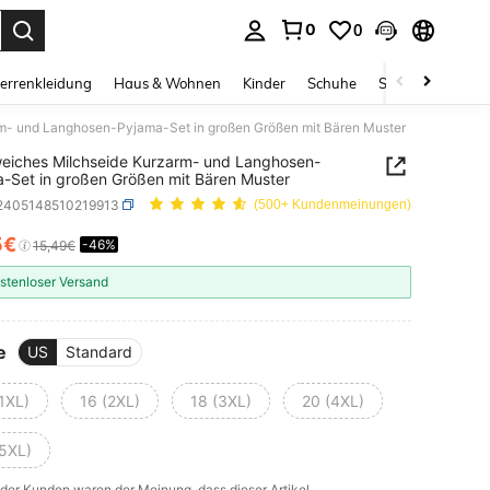
0
0
ess Enter to select.
errenkleidung
Haus & Wohnen
Kinder
Schuhe
Schmuck & Acces
rm- und Langhosen-Pyjama-Set in großen Größen mit Bären Muster
weiches Milchseide Kurzarm- und Langhosen-
-Set in großen Größen mit Bären Muster
i2405148510219913
(500+ Kundenmeinungen)
5€
-46%
ICE AND AVAILABILITY
15,49€
stenloser Versand
e
US
Standard
1XL)
16 (2XL)
18 (3XL)
20 (4XL)
(5XL)
der Kunden waren der Meinung, dass dieser Artikel