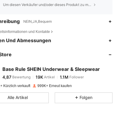
Um diesen Verkäufer und/oder dieses Produkt zu melden
hreibung
NEIN,JA,Bequem
eitsinformationen und Kontakte
4,87
19K
1.1M
en Und Abmessungen
Store
4,87
19K
1.1M
Base Rule SHEIN Underwear & Sleepwear
4,87
19K
1.1M
Bewertung
Artikel
Follower
l***s
bezahlt
Vor 1 Tag
+ Kürzlich verkauft
999K+ Erneut kaufen
4,87
19K
1.1M
Alle Artikel
Folgen
4,87
19K
1.1M
4,87
19K
1.1M