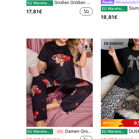
Großen Größen Set aus Grafik T-Shirt und Hose als Schlafanzug / Pyjama Set
#Bezaubernde M
EU Warehouse
Slumberry CURVE Schlafanzug-Se
EU Warehouse
17,81€
18,81€
0,
Damen Große Größen Pyjama Set aus Kurzarm T-Shirt mit Bären Motiv und Shorts
DUSKBASE Große Größen Damen Leopard
EU Warehouse
-3%
EU Warehouse