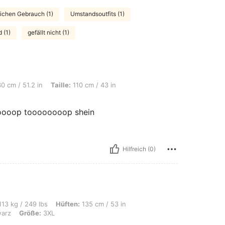
glichen Gebrauch (1)
Umstandsoutfits (1)
 (1)
gefällt nicht (1)
 in, Taille: 110 cm / 43 in, Hüften: 141 cm / 56 in, Farbe: Schwarz, Größe: 3XL
0 cm / 51.2 in
Taille:
110 cm / 43 in
oop toooooooop shein
Hilfreich (0)
bs, Hüften: 135 cm / 53 in, Taille: 117 cm / 46 in, Brust: 130 cm / 51.2 in, Farbe
13 kg / 249 lbs
Hüften:
135 cm / 53 in
arz
Größe:
3XL