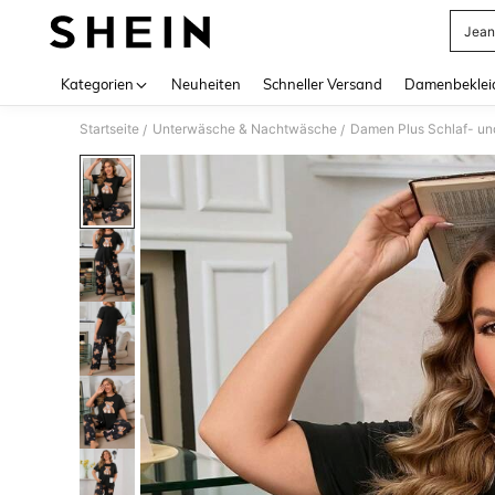
Jean
Use up 
Kategorien
Neuheiten
Schneller Versand
Damenbeklei
Startseite
Unterwäsche & Nachtwäsche
Damen Plus Schlaf- u
/
/