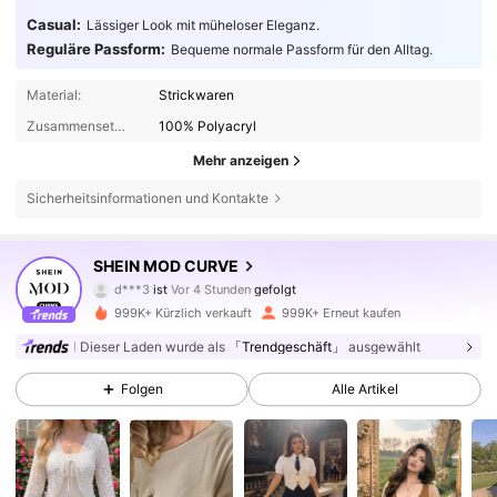
Casual:
Lässiger Look mit müheloser Eleganz.
Reguläre Passform:
Bequeme normale Passform für den Alltag.
Material:
Strickwaren
Zusammensetzung:
100% Polyacryl
Mehr anzeigen
Sicherheitsinformationen und Kontakte
694K Follower
4,77
SHEIN MOD CURVE
d***3
ist
Vor 4 Stunden
gefolgt
s***e
ist am Durchsuchen
694K Follower
4,77
999K+ Kürzlich verkauft
999K+ Erneut kaufen
Dieser Laden wurde als
「Trendgeschäft」
ausgewählt
694K Follower
4,77
Folgen
Alle Artikel
694K Follower
4,77