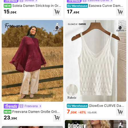
Soleia Damen Stricktop in Gro
Easowa Curve Damen
NEW
EU Warehouse
ße Größen, Off-White, rückenfrei mi
-Cardigan in Große Größen, Beige,
15
17
,09€
,49€
t Schnürung und Quasten, elegante
Sommer, Boho, lässig-elegant, für d
r Boho-Tropical-Stil für Herbst/Wint
en Urlaub, mit Cut-outs, aus Wolle,
er, Schulanfang, lässigen Urlaub, w
Kurzarm, mit Trägern, Häkel-Top, b
estliche Strandhochzeit als Gast, A
öhmische Bluse mit Lochstickerei u
bschluss-Brunch, St. Patrick's Day,
nd Spitze
Frühlingsferien, Ostern, Musikfestiv
al, Strandurlaub
GlowEve CURVE Dam
Freevana
EU Warehouse
en Einfarbiges figurbetontes Knoten
7
Freevana Damen Große Größe
NEW
,00€
-47%
13,40€
-Vorderseite minimalistisches Strick
n Vintage Boho-Stil | Burgunderrote
23
Casual Top, Frühling/Sommer
,39€
r Häkel-Poncho-Cape mit Cut-outs
und Strickmuster - locker fallender,
asymmetrischer Schal mit Wellensa