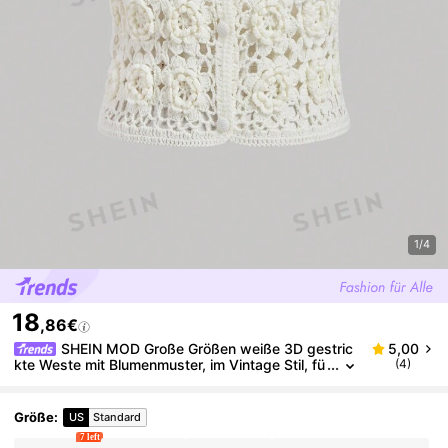
1/4
18
,86€
SHEIN MOD Große Größen weiße 3D gestric
5,00
kte Weste mit Blumenmuster, im Vintage Stil, fü
(4)
r den Herbst
Größe
:
US
Standard
7 left