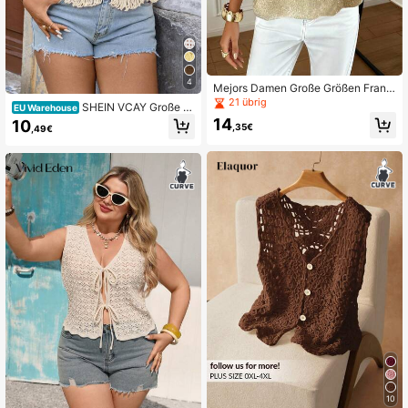
4
Mejors Damen Große Größen Franz
ösischer Mode Lässig Süß Glänzen
21 übrig
SHEIN VCAY Große Gr
EU Warehouse
d Strukturierte Asymmetrischer Sau
ößen Damen einfarbiges ärmelloses
14
10
m Rundhals Ärmellos Strick Top, So
,35€
,49€
Stricktop mit Fransen-Saum und Ho
mmer Urlaubskleidung
hlmuster
10