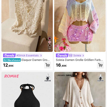
🌵
Mostra
tutti
e
7
i
commenti
samantha
.
garofalo
•
1
h
Audio
originale
Piace
a
35
persone
samantha
.
garofalo
Scopri
l
’
estate
sulla
tua
pelle
...
altro
10
#Strick Essentials
Soleia
Elaquor Damen Große
Soleia Damen Große Größen Farbv
EU Warehouse
Größen Lässig Urlaubs Knopf Gestri
erlauf Langarm Strick-Cardigan für
12
16
,99€
,49€
ckter Pullunder
den Urlaub